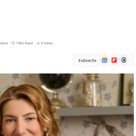
ntara
1 Min Read
4
Views
Google
Flipboard
Threads
Follow Us
News