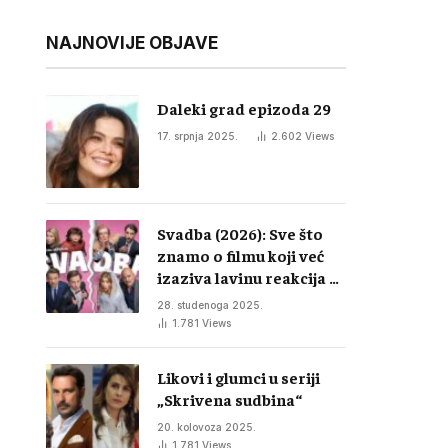
NAJNOVIJE OBJAVE
Daleki grad epizoda 29
17. srpnja 2025.
2.602
Views
Svadba (2026): Sve što
znamo o filmu koji već
izaziva lavinu reakcija u
regiji
28. studenoga 2025.
1.781
Views
Likovi i glumci u seriji
„Skrivena sudbina“
20. kolovoza 2025.
1.781
Views