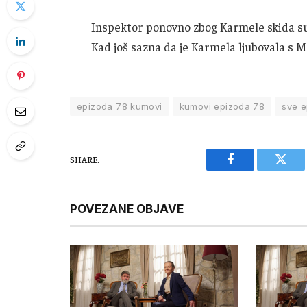
Inspektor ponovno zbog Karmele skida sus
Kad još sazna da je Karmela ljubovala s 
epizoda 78 kumovi
kumovi epizoda 78
sve e
SHARE.
Facebook
Twitt
POVEZANE OBJAVE