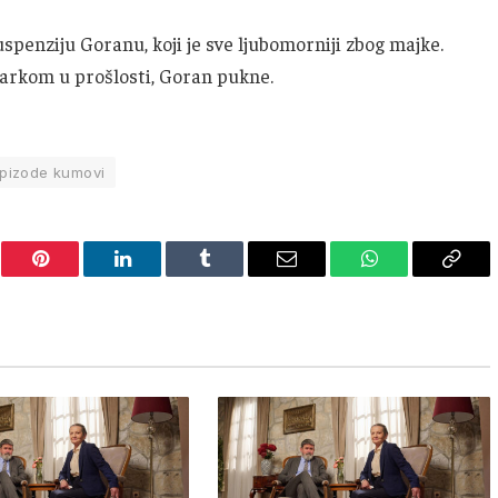
penziju Goranu, koji je sve ljubomorniji zbog majke.
Markom u prošlosti, Goran pukne.
pizode kumovi
er
Pinterest
LinkedIn
Tumblr
Email
WhatsApp
Copy
Link