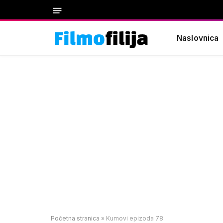
Naslovnica
Početna stranica
»
Kumovi epizoda 78