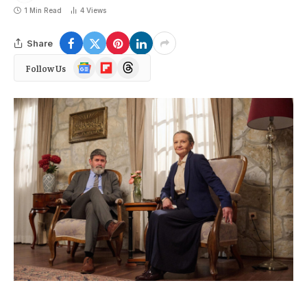
1 Min Read
4
Views
Share
Google
Flipboard
Threads
Follow Us
News