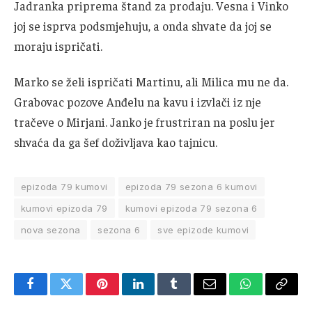
Jadranka priprema štand za prodaju. Vesna i Vinko
joj se isprva podsmjehuju, a onda shvate da joj se
moraju ispričati.
Marko se želi ispričati Martinu, ali Milica mu ne da.
Grabovac pozove Anđelu na kavu i izvlači iz nje
tračeve o Mirjani. Janko je frustriran na poslu jer
shvaća da ga šef doživljava kao tajnicu.
epizoda 79 kumovi
epizoda 79 sezona 6 kumovi
kumovi epizoda 79
kumovi epizoda 79 sezona 6
nova sezona
sezona 6
sve epizode kumovi
Facebook
Twitter
Pinterest
LinkedIn
Tumblr
Email
WhatsApp
Copy