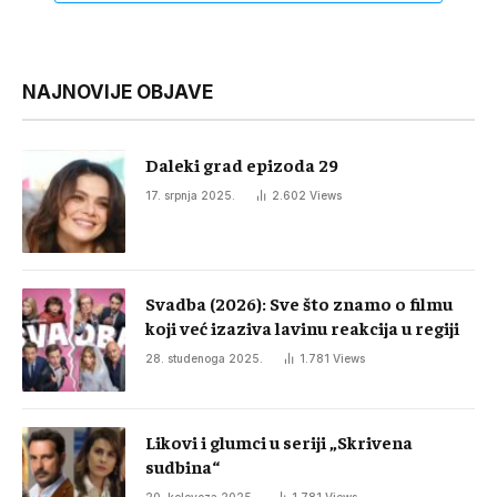
NAJNOVIJE OBJAVE
Daleki grad epizoda 29
17. srpnja 2025.
2.602
Views
Svadba (2026): Sve što znamo o filmu
koji već izaziva lavinu reakcija u regiji
28. studenoga 2025.
1.781
Views
Likovi i glumci u seriji „Skrivena
sudbina“