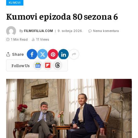
KUMOVI
Kumovi epizoda 80 sezona 6
By
FILMOFILIJA.COM
9. svibnja 2026.
Nema komentara
1 Min Read
11
Views
Share
Google
Flipboard
Threads
Follow Us
News