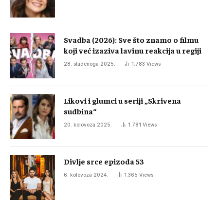
Svadba (2026): Sve što znamo o filmu
koji već izaziva lavinu reakcija u regiji
28. studenoga 2025.
1.783
Views
Likovi i glumci u seriji „Skrivena
sudbina“
20. kolovoza 2025.
1.781
Views
Divlje srce epizoda 53
6. kolovoza 2024.
1.365
Views