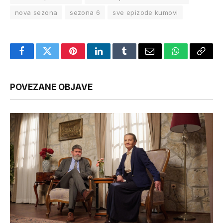
nova sezona
sezona 6
sve epizode kumovi
Facebook
Twitter
Pinterest
LinkedIn
Tumblr
Email
WhatsApp
Copy
Link
POVEZANE OBJAVE