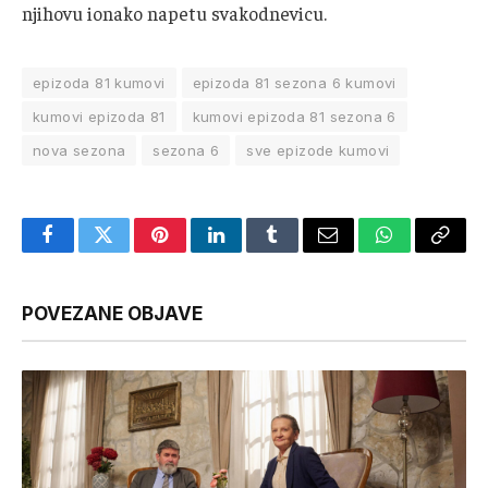
njihovu ionako napetu svakodnevicu.
epizoda 81 kumovi
epizoda 81 sezona 6 kumovi
kumovi epizoda 81
kumovi epizoda 81 sezona 6
nova sezona
sezona 6
sve epizode kumovi
Facebook
Twitter
Pinterest
LinkedIn
Tumblr
Email
WhatsApp
Copy
Link
POVEZANE OBJAVE