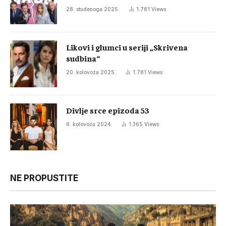
28. studenoga 2025.
1.781
Views
Likovi i glumci u seriji „Skrivena
sudbina“
20. kolovoza 2025.
1.781
Views
Divlje srce epizoda 53
6. kolovoza 2024.
1.365
Views
NE PROPUSTITE