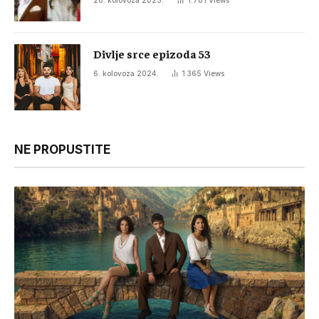
20. kolovoza 2025.
1.781
Views
Divlje srce epizoda 53
6. kolovoza 2024.
1.365
Views
NE PROPUSTITE