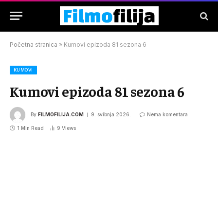
Početna stranica
»
Kumovi epizoda 81 sezona 6
KUMOVI
Kumovi epizoda 81 sezona 6
By
FILMOFILIJA.COM
9. svibnja 2026.
Nema komentara
1 Min Read
9
Views