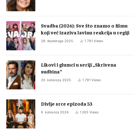
Svadba (2026): Sve što znamo o filmu
koji već izaziva lavinu reakcija u regiji
28. studenoga 2025.
1.781
Views
Likovi i glumci u seriji „Skrivena
sudbina“
20. kolovoza 2025.
1.781
Views
Divlje srce epizoda 53
6. kolovoza 2024.
1.365
Views