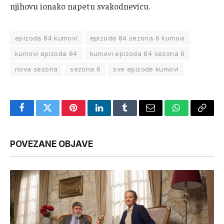
njihovu ionako napetu svakodnevicu.
epizoda 84 kumovi
epizoda 84 sezona 6 kumovi
kumovi epizoda 84
kumovi epizoda 84 sezona 6
nova sezona
sezona 6
sve epizode kumovi
Facebook
Twitter
Pinterest
LinkedIn
Tumblr
Email
WhatsApp
Copy
Link
POVEZANE OBJAVE