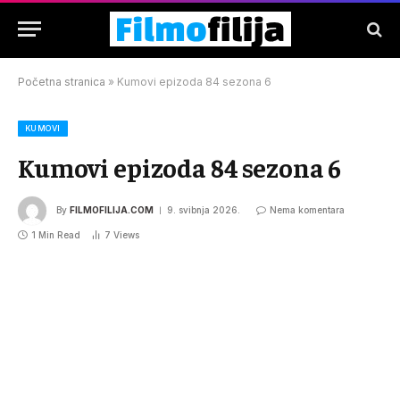
Početna stranica
»
Kumovi epizoda 84 sezona 6
KUMOVI
Kumovi epizoda 84 sezona 6
By
FILMOFILIJA.COM
9. svibnja 2026.
Nema komentara
1 Min Read
7
Views