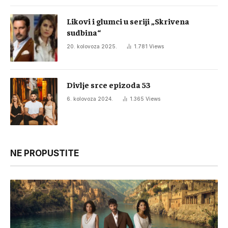
Likovi i glumci u seriji „Skrivena
sudbina“
20. kolovoza 2025.
1.781
Views
Divlje srce epizoda 53
6. kolovoza 2024.
1.365
Views
NE PROPUSTITE