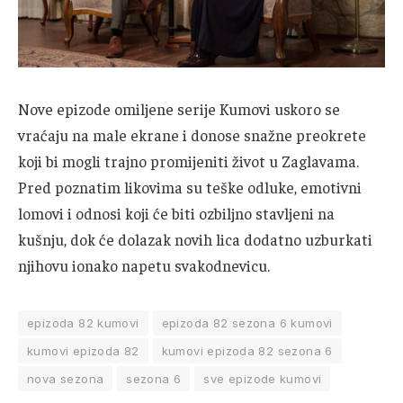
Nove epizode omiljene serije Kumovi uskoro se
vraćaju na male ekrane i donose snažne preokrete
koji bi mogli trajno promijeniti život u Zaglavama.
Pred poznatim likovima su teške odluke, emotivni
lomovi i odnosi koji će biti ozbiljno stavljeni na
kušnju, dok će dolazak novih lica dodatno uzburkati
njihovu ionako napetu svakodnevicu.
epizoda 82 kumovi
epizoda 82 sezona 6 kumovi
kumovi epizoda 82
kumovi epizoda 82 sezona 6
nova sezona
sezona 6
sve epizode kumovi