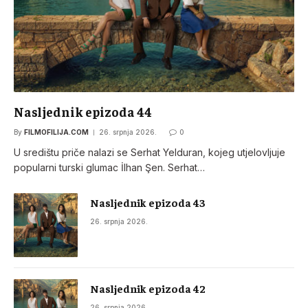
Nasljednik epizoda 44
By
FILMOFILIJA.COM
26. srpnja 2026.
0
U središtu priče nalazi se Serhat Yelduran, kojeg utjelovljuje
popularni turski glumac İlhan Şen. Serhat…
Nasljednik epizoda 43
26. srpnja 2026.
Nasljednik epizoda 42
26. srpnja 2026.