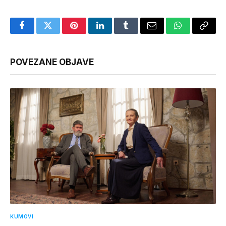
Facebook
Twitter
Pinterest
LinkedIn
Tumblr
Email
WhatsApp
Copy
Link
POVEZANE OBJAVE
KUMOVI