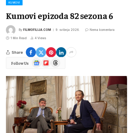
KUMOVI
Kumovi epizoda 82 sezona 6
By
FILMOFILIJA.COM
9. svibnja 2026.
Nema komentara
1 Min Read
4
Views
Share
Google
Flipboard
Threads
Follow Us
News