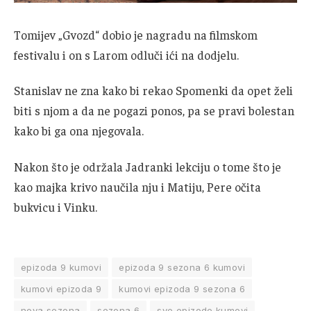
Tomijev „Gvozd“ dobio je nagradu na filmskom
festivalu i on s Larom odluči ići na dodjelu.
Stanislav ne zna kako bi rekao Spomenki da opet želi
biti s njom a da ne pogazi ponos, pa se pravi bolestan
kako bi ga ona njegovala.
Nakon što je održala Jadranki lekciju o tome što je
kao majka krivo naučila nju i Matiju, Pere očita
bukvicu i Vinku.
epizoda 9 kumovi
epizoda 9 sezona 6 kumovi
kumovi epizoda 9
kumovi epizoda 9 sezona 6
nova sezona
sezona 6
sve epizode kumovi