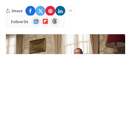
Share
Google
Flipboard
Threads
Follow Us
News
Župan Zovko je uhićen dok je pokušao prijeći granicu.