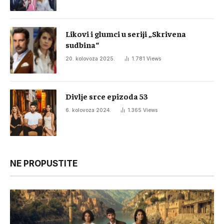
Likovi i glumci u seriji „Skrivena
sudbina“
20. kolovoza 2025.
1.781
Views
Divlje srce epizoda 53
6. kolovoza 2024.
1.365
Views
NE PROPUSTITE