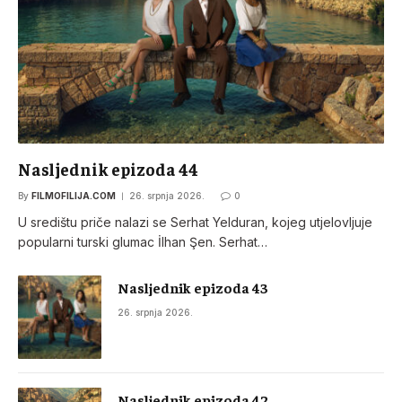
Nasljednik epizoda 44
By
FILMOFILIJA.COM
26. srpnja 2026.
0
U središtu priče nalazi se Serhat Yelduran, kojeg utjelovljuje
popularni turski glumac İlhan Şen. Serhat…
Nasljednik epizoda 43
26. srpnja 2026.
Nasljednik epizoda 42