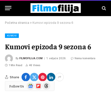
Početna stranica
»
Kumovi epizoda 9 sezona 6
KUMOVI
Kumovi epizoda 9 sezona 6
By
FILMOFILIJA.COM
1. veljače 2026.
Nema komentara
1 Min Read
46
Views
Share
Google
Flipboard
Threads
Follow Us
News