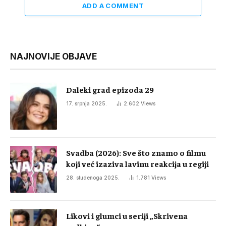
ADD A COMMENT
NAJNOVIJE OBJAVE
Daleki grad epizoda 29
17. srpnja 2025.
2.602
Views
Svadba (2026): Sve što znamo o filmu
koji već izaziva lavinu reakcija u regiji
28. studenoga 2025.
1.781
Views
Likovi i glumci u seriji „Skrivena