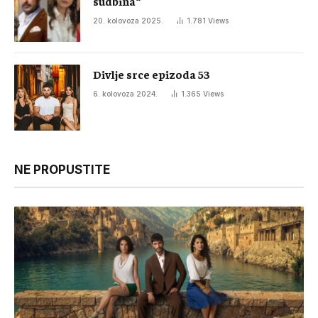
sudbina“
20. kolovoza 2025.
1.781
Views
Divlje srce epizoda 53
6. kolovoza 2024.
1.365
Views
NE PROPUSTITE