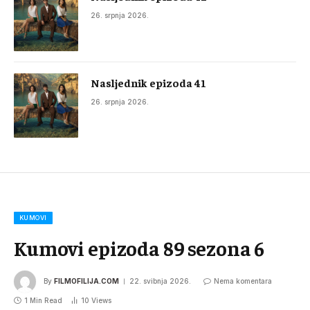
26. srpnja 2026.
Nasljednik epizoda 41
26. srpnja 2026.
KUMOVI
Kumovi epizoda 89 sezona 6
By
FILMOFILIJA.COM
22. svibnja 2026.
Nema komentara
1 Min Read
10
Views