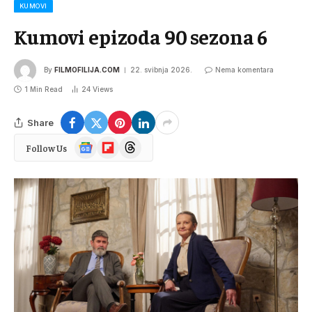
KUMOVI
Kumovi epizoda 90 sezona 6
By
FILMOFILIJA.COM
22. svibnja 2026.
Nema komentara
1 Min Read
24
Views
Share
Google
Flipboard
Threads
Follow Us
News