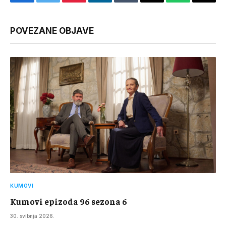
Facebook
Twitter
Pinterest
LinkedIn
Tumblr
Email
WhatsApp
Copy
Link
POVEZANE OBJAVE
KUMOVI
Kumovi epizoda 96 sezona 6
30. svibnja 2026.