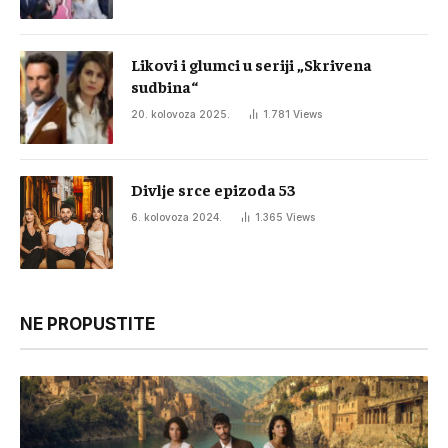
Likovi i glumci u seriji „Skrivena
sudbina“
20. kolovoza 2025.
1.781
Views
Divlje srce epizoda 53
6. kolovoza 2024.
1.365
Views
NE PROPUSTITE