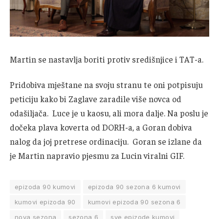
Martin se nastavlja boriti protiv središnjice i TAT-a.
Pridobiva mještane na svoju stranu te oni potpisuju
peticiju kako bi Zaglave zaradile više novca od
odašiljača. Luce je u kaosu, ali mora dalje. Na poslu je
dočeka plava koverta od DORH-a, a Goran dobiva
nalog da joj pretrese ordinaciju. Goran se izlane da
je Martin napravio pjesmu za Lucin viralni GIF.
epizoda 90 kumovi
epizoda 90 sezona 6 kumovi
kumovi epizoda 90
kumovi epizoda 90 sezona 6
nova sezona
sezona 6
sve epizode kumovi