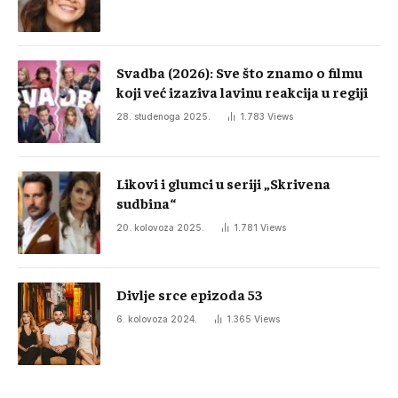
Svadba (2026): Sve što znamo o filmu
koji već izaziva lavinu reakcija u regiji
28. studenoga 2025.
1.783
Views
Likovi i glumci u seriji „Skrivena
sudbina“
20. kolovoza 2025.
1.781
Views
Divlje srce epizoda 53
6. kolovoza 2024.
1.365
Views