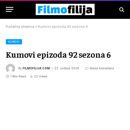
Početna stranica
»
Kumovi epizoda 92 sezona 6
KUMOVI
Kumovi epizoda 92 sezona 6
By
FILMOFILIJA.COM
22. svibnja 2026.
Nema komentara
1 Min Read
22
Views