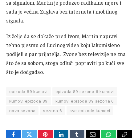
sa signalom, Martin je poduzeo radikalne mjere i
sada je većina Zaglava bez interneta i mobilnog
signala.
Iz želje da se dokaže pred Ivom, Martin napravi
tehno pjesmu od Lucinog videa koju lakomisleno
podijeli s par prijatelja. Zvone bez televizije ne zna
što će sa sobom, stoga odluči popraviti po kući sve
što je dodgađao.
epizoda 89 kumovi
epizoda 89 sezona 6 kumovi
kumovi epizoda 89
kumovi epizoda 89 sezona 6
nova sezona
sezona 6
sve epizode kumovi