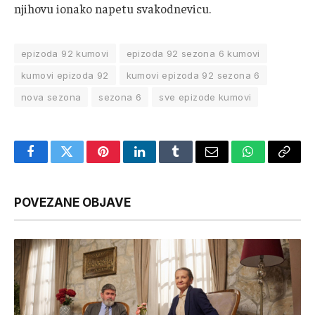
njihovu ionako napetu svakodnevicu.
epizoda 92 kumovi
epizoda 92 sezona 6 kumovi
kumovi epizoda 92
kumovi epizoda 92 sezona 6
nova sezona
sezona 6
sve epizode kumovi
Facebook
Twitter
Pinterest
LinkedIn
Tumblr
Email
WhatsApp
Copy
Link
POVEZANE OBJAVE