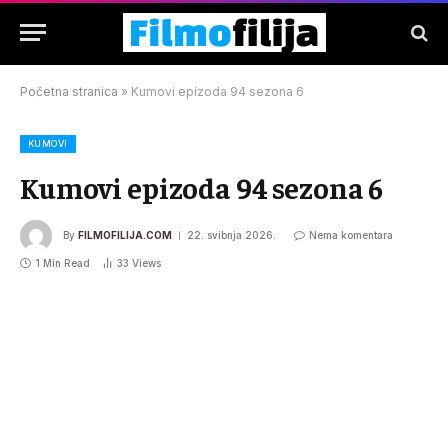
Početna stranica
»
Kumovi epizoda 94 sezona 6
KUMOVI
Kumovi epizoda 94 sezona 6
By
FILMOFILIJA.COM
22. svibnja 2026.
Nema komentara
1 Min Read
33
Views