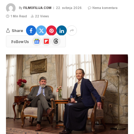
By
FILMOFILIJA.COM
22. svibnja 2026.
Nema komentara
1 Min Read
22
Views
Share
Google
Flipboard
Threads
Follow Us
News