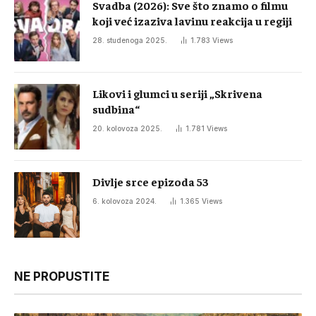
Svadba (2026): Sve što znamo o filmu
koji već izaziva lavinu reakcija u regiji
28. studenoga 2025.
1.783
Views
Likovi i glumci u seriji „Skrivena
sudbina“
20. kolovoza 2025.
1.781
Views
Divlje srce epizoda 53
6. kolovoza 2024.
1.365
Views
NE PROPUSTITE