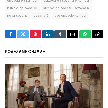
epizoda 93 kumovi
epizoda 93 sezona 6 kumovi
kumovi epizoda 93
kumovi epizoda 93 sezona 6
nova sezona
sezona 6
sve epizode kumovi
Facebook
Twitter
Pinterest
LinkedIn
Tumblr
Email
WhatsApp
Copy
Link
POVEZANE OBJAVE