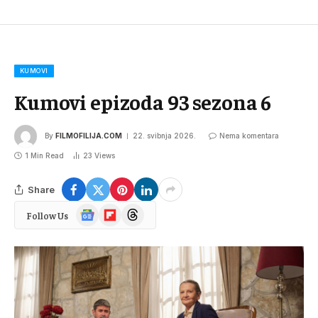
KUMOVI
Kumovi epizoda 93 sezona 6
By
FILMOFILIJA.COM
22. svibnja 2026.
Nema komentara
1 Min Read
23
Views
Share
Google
Flipboard
Threads
Follow Us
News