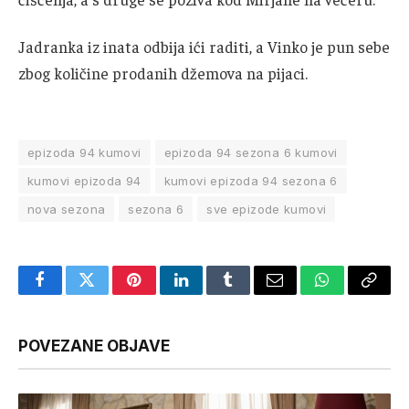
Jadranka iz inata odbija ići raditi, a Vinko je pun sebe
zbog količine prodanih džemova na pijaci.
epizoda 94 kumovi
epizoda 94 sezona 6 kumovi
kumovi epizoda 94
kumovi epizoda 94 sezona 6
nova sezona
sezona 6
sve epizode kumovi
Facebook
Twitter
Pinterest
LinkedIn
Tumblr
Email
WhatsApp
Copy
Link
POVEZANE OBJAVE