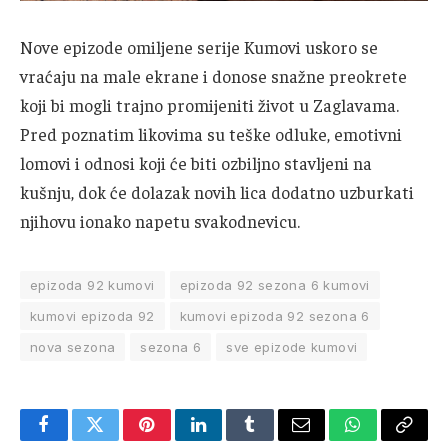
Nove epizode omiljene serije Kumovi uskoro se
vraćaju na male ekrane i donose snažne preokrete
koji bi mogli trajno promijeniti život u Zaglavama.
Pred poznatim likovima su teške odluke, emotivni
lomovi i odnosi koji će biti ozbiljno stavljeni na
kušnju, dok će dolazak novih lica dodatno uzburkati
njihovu ionako napetu svakodnevicu.
epizoda 92 kumovi
epizoda 92 sezona 6 kumovi
kumovi epizoda 92
kumovi epizoda 92 sezona 6
nova sezona
sezona 6
sve epizode kumovi
Facebook
Twitter
Pinterest
LinkedIn
Tumblr
Email
WhatsApp
Copy