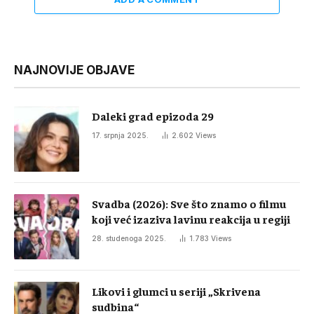
NAJNOVIJE OBJAVE
Daleki grad epizoda 29
17. srpnja 2025.
2.602
Views
Svadba (2026): Sve što znamo o filmu
koji već izaziva lavinu reakcija u regiji
28. studenoga 2025.
1.783
Views
Likovi i glumci u seriji „Skrivena
sudbina“