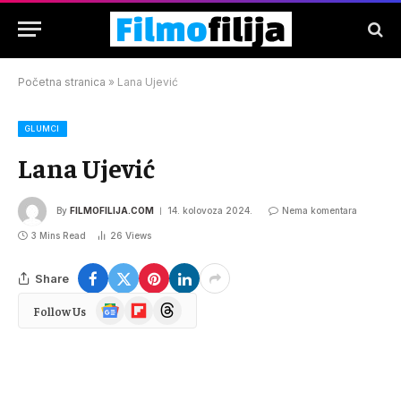
Početna stranica
»
Lana Ujević
GLUMCI
Lana Ujević
By
FILMOFILIJA.COM
14. kolovoza 2024.
Nema komentara
3 Mins Read
26
Views
Share
Google
Flipboard
Threads
Follow Us
News