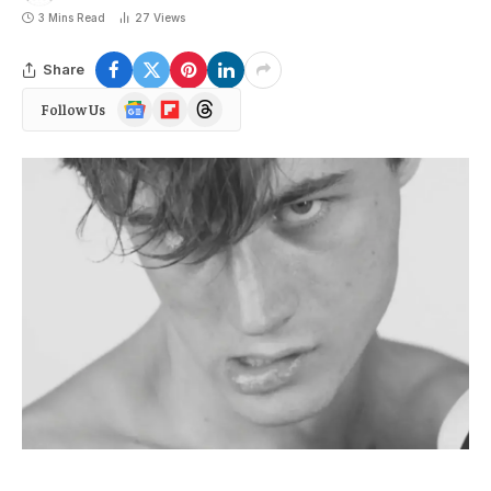
3 Mins Read
27
Views
Share
Google
Flipboard
Threads
Follow Us
News