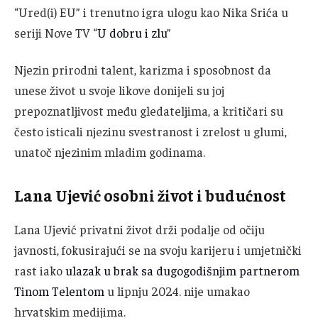
“Ured(i) EU” i trenutno igra ulogu kao Nika Srića u
seriji Nove TV “
U dobru i zlu
”
Njezin prirodni talent, karizma i sposobnost da
unese život u svoje likove donijeli su joj
prepoznatljivost među gledateljima, a kritičari su
često isticali njezinu svestranost i zrelost u glumi,
unatoč njezinim mladim godinama.
Lana Ujević osobni život i budućnost
Lana Ujević privatni život drži podalje od očiju
javnosti, fokusirajući se na svoju karijeru i umjetnički
rast iako
ulazak u brak sa dugogodišnjim partnerom
Tinom Telentom
u lipnju 2024. nije umakao
hrvatskim medijima.