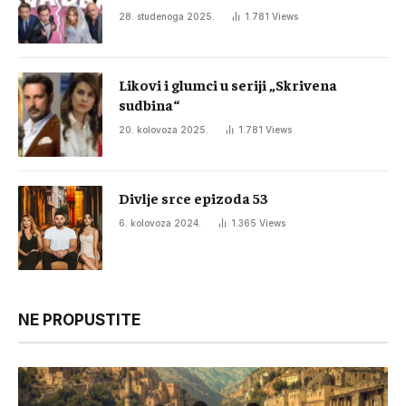
28. studenoga 2025.
1.781
Views
Likovi i glumci u seriji „Skrivena
sudbina“
20. kolovoza 2025.
1.781
Views
Divlje srce epizoda 53
6. kolovoza 2024.
1.365
Views
NE PROPUSTITE