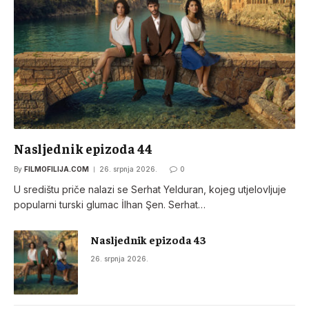
Nasljednik epizoda 44
By
FILMOFILIJA.COM
26. srpnja 2026.
0
U središtu priče nalazi se Serhat Yelduran, kojeg utjelovljuje
popularni turski glumac İlhan Şen. Serhat…
Nasljednik epizoda 43
26. srpnja 2026.