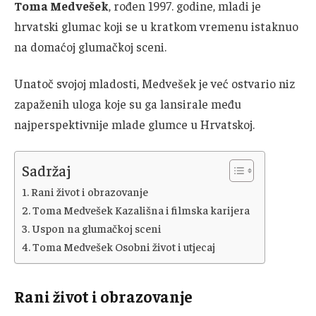
Toma Medvešek
, rođen 1997. godine, mladi je
hrvatski glumac koji se u kratkom vremenu istaknuo
na domaćoj glumačkoj sceni.
Unatoč svojoj mladosti, Medvešek je već ostvario niz
zapaženih uloga koje su ga lansirale među
najperspektivnije mlade glumce u Hrvatskoj.
Sadržaj
Rani život i obrazovanje
Toma Medvešek Kazališna i filmska karijera
Uspon na glumačkoj sceni
Toma Medvešek Osobni život i utjecaj
Rani život i obrazovanje