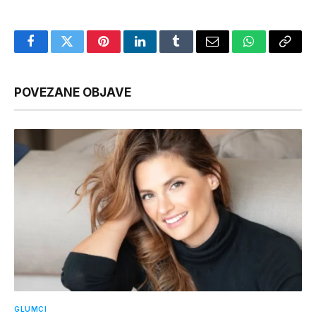
Facebook
Twitter
Pinterest
LinkedIn
Tumblr
Email
WhatsApp
Copy
Link
POVEZANE OBJAVE
GLUMCI