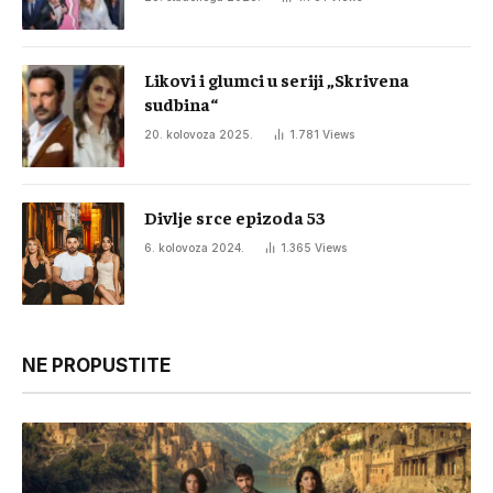
Likovi i glumci u seriji „Skrivena
sudbina“
20. kolovoza 2025.
1.781
Views
Divlje srce epizoda 53
6. kolovoza 2024.
1.365
Views
NE PROPUSTITE