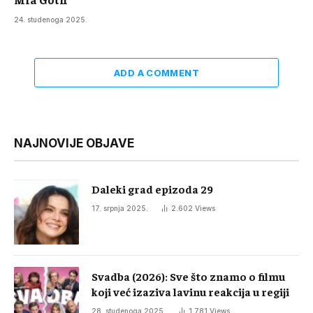
24. studenoga 2025.
ADD A COMMENT
NAJNOVIJE OBJAVE
Daleki grad epizoda 29
17. srpnja 2025.
2.602
Views
Svadba (2026): Sve što znamo o filmu
koji već izaziva lavinu reakcija u regiji
28. studenoga 2025.
1.781
Views