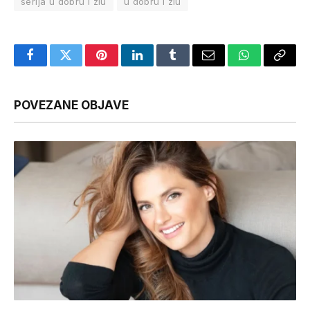
serija u dobru i zlu
u dobru i zlu
Facebook
Twitter
Pinterest
LinkedIn
Tumblr
Email
WhatsApp
Copy
Link
POVEZANE OBJAVE