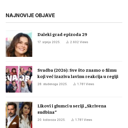
NAJNOVIJE OBJAVE
Daleki grad epizoda 29
17. srpnja 2025.
2.602
Views
Svadba (2026): Sve što znamo o filmu
koji već izaziva lavinu reakcija u regiji
28. studenoga 2025.
1.781
Views
Likovi i glumci u seriji „Skrivena
sudbina“
20. kolovoza 2025.
1.781
Views