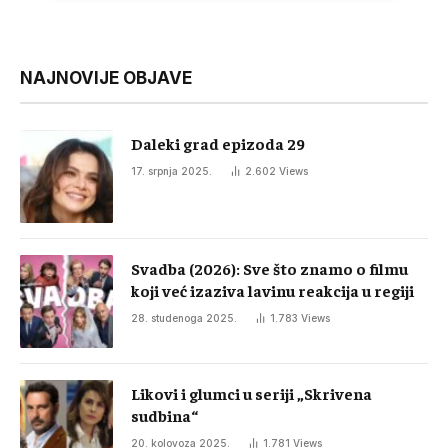
NAJNOVIJE OBJAVE
Daleki grad epizoda 29
17. srpnja 2025.
2.602
Views
Svadba (2026): Sve što znamo o filmu
koji već izaziva lavinu reakcija u regiji
28. studenoga 2025.
1.783
Views
Likovi i glumci u seriji „Skrivena
sudbina“
20. kolovoza 2025.
1.781
Views