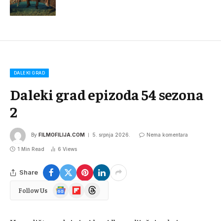
DALEKI GRAD
Daleki grad epizoda 54 sezona
2
By
FILMOFILIJA.COM
5. srpnja 2026.
Nema komentara
1 Min Read
6
Views
Share
Google
Flipboard
Threads
Follow Us
News