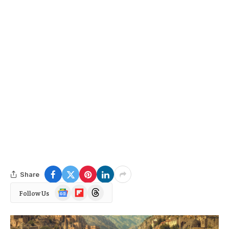
Share
Google
Flipboard
Threads
Follow Us
News