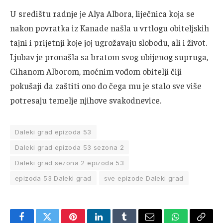
U središtu radnje je Alya Albora, liječnica koja se
nakon povratka iz Kanade našla u vrtlogu obiteljskih
tajni i prijetnji koje joj ugrožavaju slobodu, ali i život.
Ljubav je pronašla sa bratom svog ubijenog supruga,
Cihanom Alborom, moćnim vođom obitelji čiji
pokušaji da zaštiti ono do čega mu je stalo sve više
potresaju temelje njihove svakodnevice.
Daleki grad epizoda 53
Daleki grad epizoda 53 sezona 2
Daleki grad sezona 2 epizoda 53
epizoda 53 Daleki grad
sve epizode Daleki grad