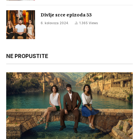
Divlje srce epizoda 53
6. kolovoza 2024.
1.365
Views
NE PROPUSTITE