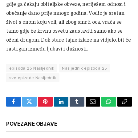
gdje ga čekaju obiteljske obveze, neriješeni odnosi i
obećanje dano prije mnogo godina. Vodio je sretan
život s onom koju voli, ali zbog smrti oca, vraća se
tamo gdje će krvnu osvetu zaustaviti samo ako se
oženi drugom. Dok stare tajne izlaze na vidjelo, bit će
rastrgan između ljubavi i dužnosti.
epizoda 25 Nasljednik
Nasljednik epizoda 25
sve epizode Nasljednik
Facebook
Twitter
Pinterest
LinkedIn
Tumblr
Email
WhatsApp
Copy
Link
POVEZANE OBJAVE