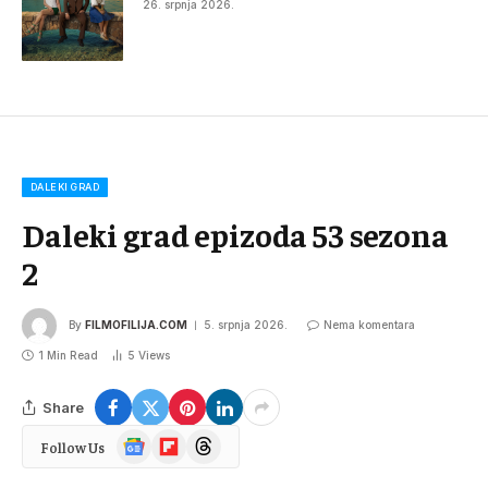
26. srpnja 2026.
DALEKI GRAD
Daleki grad epizoda 53 sezona
2
By
FILMOFILIJA.COM
5. srpnja 2026.
Nema komentara
1 Min Read
5
Views
Share
Google
Flipboard
Threads
Follow Us
News