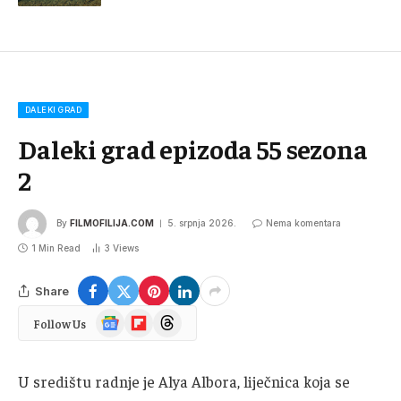
DALEKI GRAD
Daleki grad epizoda 55 sezona
2
By
FILMOFILIJA.COM
5. srpnja 2026.
Nema komentara
1 Min Read
3
Views
Share
Google
Flipboard
Threads
Follow Us
News
U središtu radnje je Alya Albora, liječnica koja se