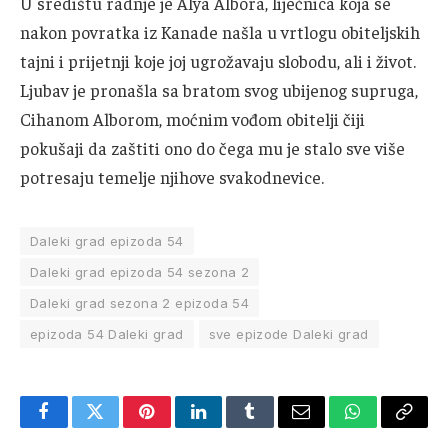
U središtu radnje je Alya Albora, liječnica koja se
nakon povratka iz Kanade našla u vrtlogu obiteljskih
tajni i prijetnji koje joj ugrožavaju slobodu, ali i život.
Ljubav je pronašla sa bratom svog ubijenog supruga,
Cihanom Alborom, moćnim vođom obitelji čiji
pokušaji da zaštiti ono do čega mu je stalo sve više
potresaju temelje njihove svakodnevice.
Daleki grad epizoda 54
Daleki grad epizoda 54 sezona 2
Daleki grad sezona 2 epizoda 54
epizoda 54 Daleki grad
sve epizode Daleki grad
Facebook
Twitter
Pinterest
LinkedIn
Tumblr
Email
WhatsApp
Copy