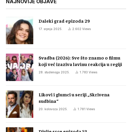
NAJNOVIJE OBJAVE
Daleki grad epizoda 29
17. srpnja 2025.
2.602
Views
Svadba (2026): Sve što znamo o filmu
koji već izaziva lavinu reakcija u regiji
28. studenoga 2025.
1.783
Views
Likovi i glumci u seriji „Skrivena
sudbina“
20. kolovoza 2025.
1.781
Views
Divlje srce epizoda 53