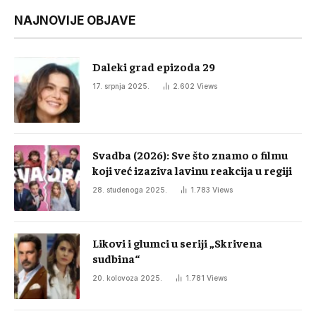
NAJNOVIJE OBJAVE
Daleki grad epizoda 29
17. srpnja 2025.
2.602
Views
Svadba (2026): Sve što znamo o filmu
koji već izaziva lavinu reakcija u regiji
28. studenoga 2025.
1.783
Views
Likovi i glumci u seriji „Skrivena
sudbina“
20. kolovoza 2025.
1.781
Views