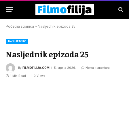
Početna stranica
»
Nasljednik epizoda 25
NASLJEDNIK
Nasljednik epizoda 25
By
FILMOFILIJA.COM
5. srpnja 2026.
Nema komentara
1 Min Read
0
Views