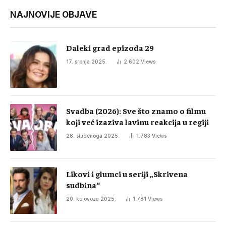
NAJNOVIJE OBJAVE
Daleki grad epizoda 29
17. srpnja 2025.
2.602
Views
Svadba (2026): Sve što znamo o filmu
koji već izaziva lavinu reakcija u regiji
28. studenoga 2025.
1.783
Views
Likovi i glumci u seriji „Skrivena
sudbina“
20. kolovoza 2025.
1.781
Views