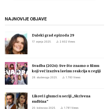
NAJNOVIJE OBJAVE
Daleki grad epizoda 29
17. srpnja 2025.
2.602
Views
Svadba (2026): Sve što znamo o filmu
koji već izaziva lavinu reakcija u regiji
28. studenoga 2025.
1.783
Views
Likovi i glumci u seriji „Skrivena
sudbina“
20. kolovoza 2025.
1.781
Views