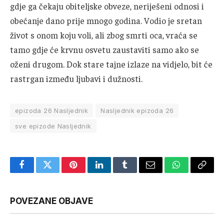
gdje ga čekaju obiteljske obveze, neriješeni odnosi i
obećanje dano prije mnogo godina. Vodio je sretan
život s onom koju voli, ali zbog smrti oca, vraća se
tamo gdje će krvnu osvetu zaustaviti samo ako se
oženi drugom. Dok stare tajne izlaze na vidjelo, bit će
rastrgan između ljubavi i dužnosti.
epizoda 26 Nasljednik
Nasljednik epizoda 26
sve epizode Nasljednik
Facebook
Twitter
Pinterest
LinkedIn
Tumblr
Email
WhatsApp
Copy
Link
POVEZANE OBJAVE