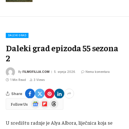
DALEKI GRAD
Daleki grad epizoda 55 sezona
2
By
FILMOFILIJA.COM
5. srpnja 2026.
Nema komentara
1 Min Read
3
Views
Share
Google
Flipboard
Threads
Follow Us
News
U središtu radnje je Alya Albora, liječnica koja se