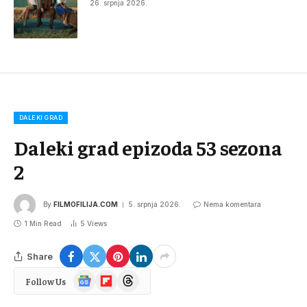
26. srpnja 2026.
DALEKI GRAD
Daleki grad epizoda 53 sezona
2
By
FILMOFILIJA.COM
5. srpnja 2026.
Nema komentara
1 Min Read
5
Views
Share
Google
Flipboard
Threads
Follow Us
News