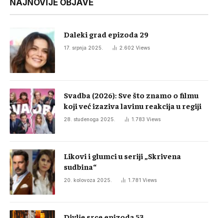
NAJNOVIJE OBJAVE
Daleki grad epizoda 29
17. srpnja 2025.
2.602
Views
Svadba (2026): Sve što znamo o filmu
koji već izaziva lavinu reakcija u regiji
28. studenoga 2025.
1.783
Views
Likovi i glumci u seriji „Skrivena
sudbina“
20. kolovoza 2025.
1.781
Views
Divlje srce epizoda 53