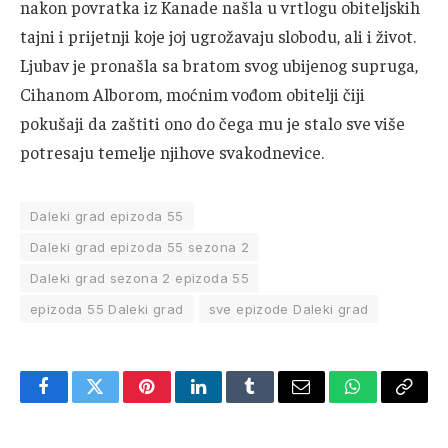
nakon povratka iz Kanade našla u vrtlogu obiteljskih
tajni i prijetnji koje joj ugrožavaju slobodu, ali i život.
Ljubav je pronašla sa bratom svog ubijenog supruga,
Cihanom Alborom, moćnim vođom obitelji čiji
pokušaji da zaštiti ono do čega mu je stalo sve više
potresaju temelje njihove svakodnevice.
Daleki grad epizoda 55
Daleki grad epizoda 55 sezona 2
Daleki grad sezona 2 epizoda 55
epizoda 55 Daleki grad
sve epizode Daleki grad
Facebook
Twitter
Pinterest
LinkedIn
Tumblr
Email
WhatsApp
Copy
Link