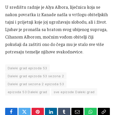
U središtu radnje je Alya Albora, liječnica koja se
nakon povratka iz Kanade našla u vrtlogu obiteljskih
tajni i prijetnji koje joj ugrožavaju slobodu, ali i život.
Ljubav je pronašla sa bratom svog ubijenog supruga,
Cihanom Alborom, moćnim vođom obitelji čiji
pokušaji da zaštiti ono do čega mu je stalo sve više
potresaju temelje njihove svakodnevice.
Daleki grad epizoda 53
Daleki grad epizoda 53 sezona 2
Daleki grad sezona 2 epizoda 53
epizoda 53 Daleki grad
sve epizode Daleki grad