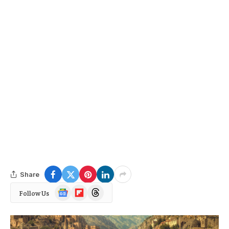
Share
Google
Flipboard
Threads
Follow Us
News