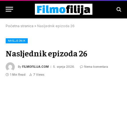
Početna stranica
»
Nasljednik epizoda 26
NASLJEDNIK
Nasljednik epizoda 26
By
FILMOFILIJA.COM
5. srpnja 2026.
Nema komentara
1 Min Read
7
Views