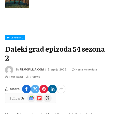
DALEKI GRAD
Daleki grad epizoda 54 sezona
2
By
FILMOFILIJA.COM
5. srpnja 2026.
Nema komentara
1 Min Read
6
Views
Share
Google
Flipboard
Threads
Follow Us
News