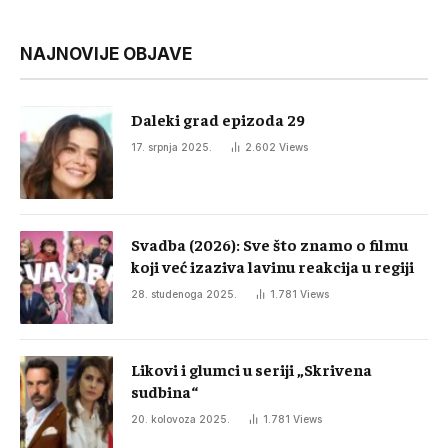
NAJNOVIJE OBJAVE
Daleki grad epizoda 29
17. srpnja 2025.
2.602
Views
Svadba (2026): Sve što znamo o filmu
koji već izaziva lavinu reakcija u regiji
28. studenoga 2025.
1.781
Views
Likovi i glumci u seriji „Skrivena
sudbina“
20. kolovoza 2025.
1.781
Views