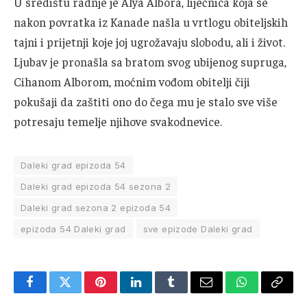
U središtu radnje je Alya Albora, liječnica koja se
nakon povratka iz Kanade našla u vrtlogu obiteljskih
tajni i prijetnji koje joj ugrožavaju slobodu, ali i život.
Ljubav je pronašla sa bratom svog ubijenog supruga,
Cihanom Alborom, moćnim vođom obitelji čiji
pokušaji da zaštiti ono do čega mu je stalo sve više
potresaju temelje njihove svakodnevice.
Daleki grad epizoda 54
Daleki grad epizoda 54 sezona 2
Daleki grad sezona 2 epizoda 54
epizoda 54 Daleki grad
sve epizode Daleki grad
Facebook
Twitter
Pinterest
LinkedIn
Tumblr
Email
WhatsApp
Copy