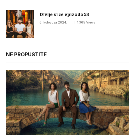
Divlje srce epizoda 53
6. kolovoza 2024.
1.365
Views
NE PROPUSTITE