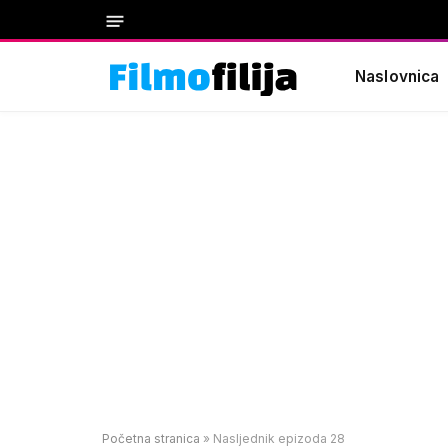
Naslovnica
Početna stranica
»
Nasljednik epizoda 28