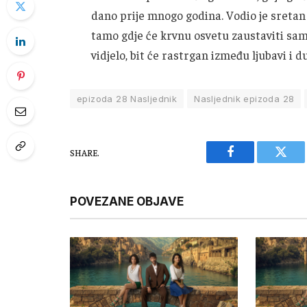
dano prije mnogo godina. Vodio je sretan ž
tamo gdje će krvnu osvetu zaustaviti sam
vidjelo, bit će rastrgan između ljubavi i d
epizoda 28 Nasljednik
Nasljednik epizoda 28
SHARE.
Facebook
Twitt
POVEZANE OBJAVE