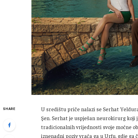
U središtu priče nalazi se Serhat Yeldura
SHARE
Şen. Serhat je uspješan neurokirurg koji j
tradicionalnih vrijednosti svoje moćne obit
iznenadni poziv vraća ga u Urfu, gdje ga č