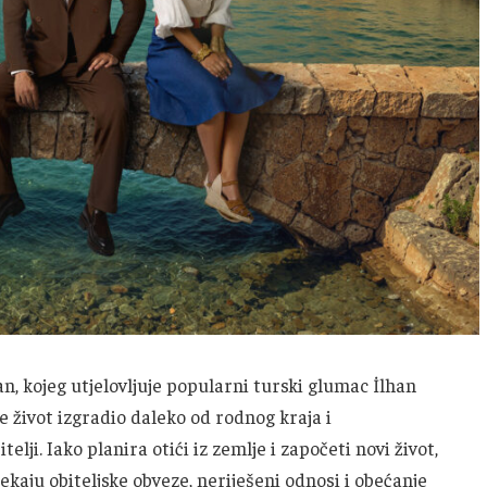
n, kojeg utjelovljuje popularni turski glumac İlhan
e život izgradio daleko od rodnog kraja i
elji. Iako planira otići iz zemlje i započeti novi život,
ekaju obiteljske obveze, neriješeni odnosi i obećanje