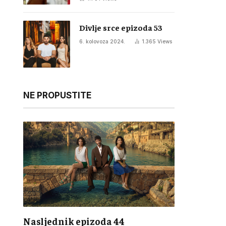
Divlje srce epizoda 53
6. kolovoza 2024.
1.365
Views
NE PROPUSTITE
Nasljednik epizoda 44