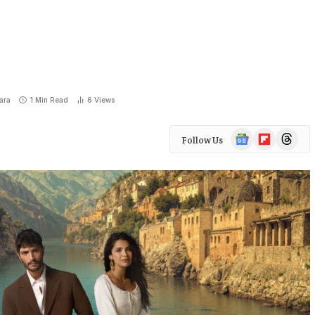
ara
1 Min Read
6
Views
Google
Flipboard
Threads
Follow Us
News