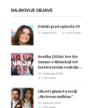
NAJNOVIJE OBJAVE
Daleki grad epizoda 29
17. srpnja 2025.
2.602
Views
Svadba (2026): Sve što
znamo o filmu koji već
izaziva lavinu reakcija u
regiji
28. studenoga 2025.
1.781
Views
Likovi i glumci u seriji
„Skrivena sudbina“
20. kolovoza 2025.
1.781
Views