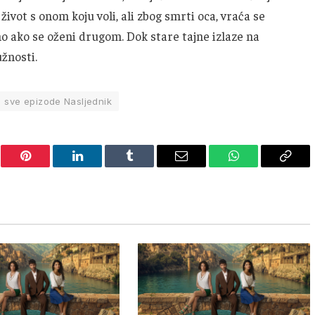
ivot s onom koju voli, ali zbog smrti oca, vraća se
o ako se oženi drugom. Dok stare tajne izlaze na
užnosti.
sve epizode Nasljednik
er
Pinterest
LinkedIn
Tumblr
Email
WhatsApp
Copy
Link