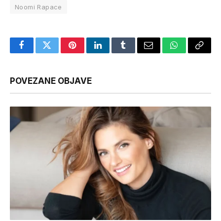
Noomi Rapace
Facebook
Twitter
Pinterest
LinkedIn
Tumblr
Email
WhatsApp
Copy
Link
POVEZANE OBJAVE