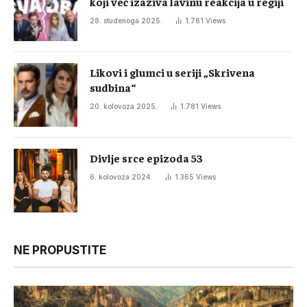
koji već izaziva lavinu reakcija u regiji
28. studenoga 2025.
1.781
Views
Likovi i glumci u seriji „Skrivena
sudbina“
20. kolovoza 2025.
1.781
Views
Divlje srce epizoda 53
6. kolovoza 2024.
1.365
Views
NE PROPUSTITE