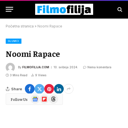
Početna stranica
»
Noomi Rapace
GLUMCI
Noomi Rapace
By
FILMOFILIJA.COM
10. svibnja 2024.
Nema komentara
3 Mins Read
9
Views
Share
Google
Flipboard
Threads
Follow Us
News