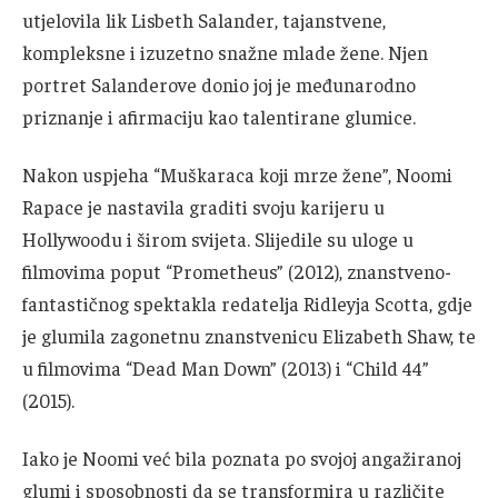
utjelovila lik Lisbeth Salander, tajanstvene,
kompleksne i izuzetno snažne mlade žene. Njen
portret Salanderove donio joj je međunarodno
priznanje i afirmaciju kao talentirane glumice.
Nakon uspjeha “Muškaraca koji mrze žene”, Noomi
Rapace je nastavila graditi svoju karijeru u
Hollywoodu i širom svijeta. Slijedile su uloge u
filmovima poput “Prometheus” (2012), znanstveno-
fantastičnog spektakla redatelja Ridleyja Scotta, gdje
je glumila zagonetnu znanstvenicu Elizabeth Shaw, te
u filmovima “Dead Man Down” (2013) i “Child 44”
(2015).
Iako je Noomi već bila poznata po svojoj angažiranoj
glumi i sposobnosti da se transformira u različite