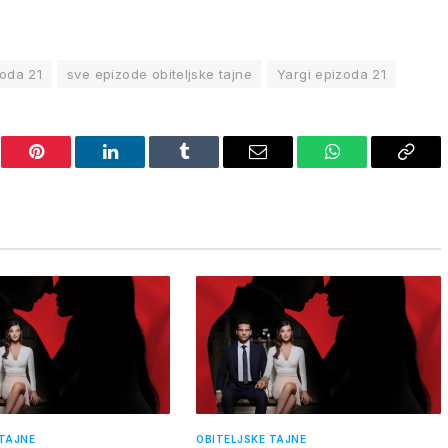
zoda 21
sve epizode obiteljske tajne
Yargi epizoda 21
er
Pinterest
LinkedIn
Tumblr
Email
WhatsApp
Copy
Link
 TAJNE
OBITELJSKE TAJNE