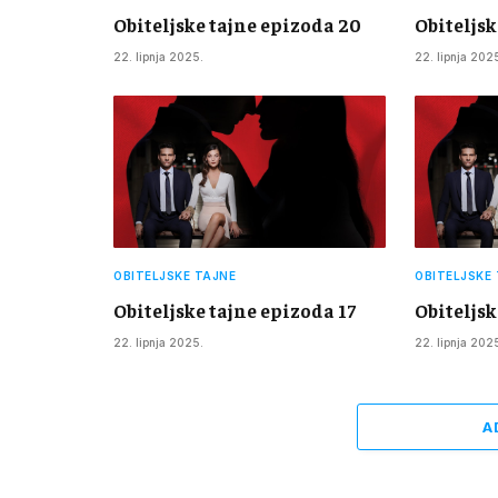
Obiteljske tajne epizoda 20
Obiteljsk
22. lipnja 2025.
22. lipnja 202
OBITELJSKE TAJNE
OBITELJSKE
Obiteljske tajne epizoda 17
Obiteljsk
22. lipnja 2025.
22. lipnja 202
A