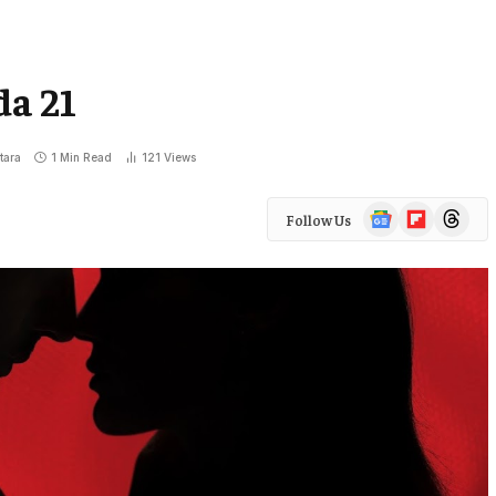
da 21
tara
1 Min Read
121
Views
Google
Flipboard
Threads
Follow Us
News