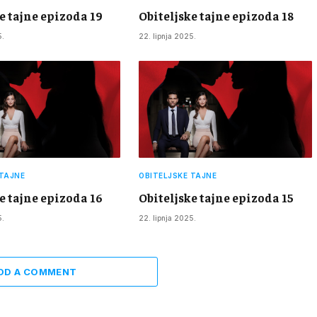
e tajne epizoda 19
Obiteljske tajne epizoda 18
5.
22. lipnja 2025.
 TAJNE
OBITELJSKE TAJNE
e tajne epizoda 16
Obiteljske tajne epizoda 15
5.
22. lipnja 2025.
DD A COMMENT