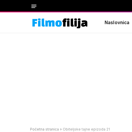
Naslovnica
Početna stranica
»
Obiteljske tajne epizoda 21