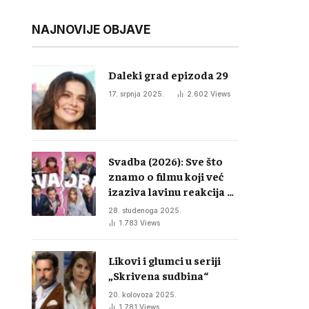
NAJNOVIJE OBJAVE
Daleki grad epizoda 29
17. srpnja 2025.
2.602
Views
Svadba (2026): Sve što
znamo o filmu koji već
izaziva lavinu reakcija u
regiji
28. studenoga 2025.
1.783
Views
Likovi i glumci u seriji
„Skrivena sudbina“
20. kolovoza 2025.
1.781
Views