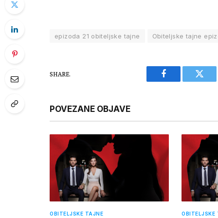
epizoda 21 obiteljske tajne
Obiteljske tajne epi
SHARE.
Facebook
Twitt
POVEZANE OBJAVE
OBITELJSKE TAJNE
OBITELJSKE