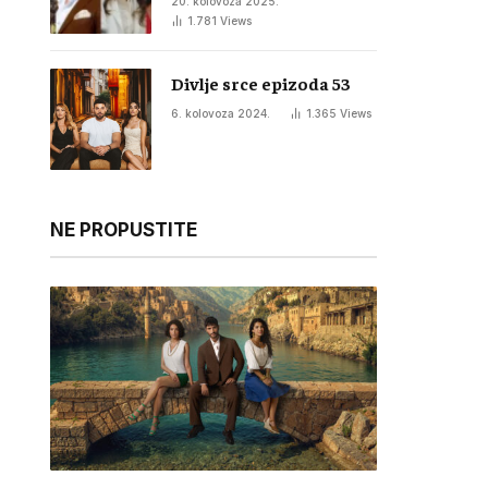
20. kolovoza 2025.
1.781
Views
Divlje srce epizoda 53
6. kolovoza 2024.
1.365
Views
NE PROPUSTITE