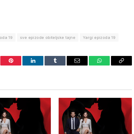
zoda 19
sve epizode obiteljske tajne
Yargi epizoda 19
er
Pinterest
LinkedIn
Tumblr
Email
WhatsApp
Copy
Link