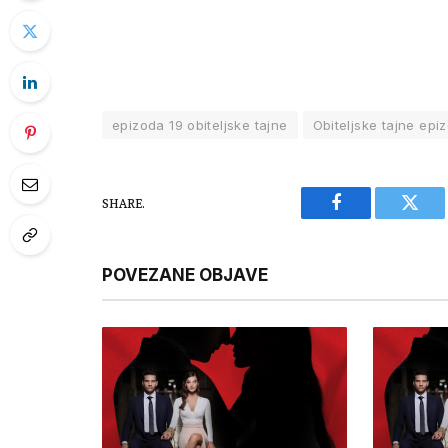
epizoda 19 obiteljske tajne
Obiteljske tajne epi
SHARE.
Facebook
Twitt
POVEZANE OBJAVE