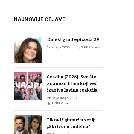
NAJNOVIJE OBJAVE
Daleki grad epizoda 29
17. srpnja 2025.
2.602
Views
Svadba (2026): Sve što
znamo o filmu koji već
izaziva lavinu reakcija u
regiji
28. studenoga 2025.
1.783
Views
Likovi i glumci u seriji
„Skrivena sudbina“