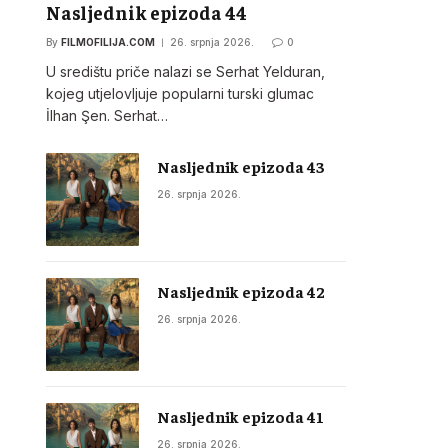
Nasljednik epizoda 44
By
FILMOFILIJA.COM
26. srpnja 2026.
0
U središtu priče nalazi se Serhat Yelduran,
kojeg utjelovljuje popularni turski glumac
İlhan Şen. Serhat…
Nasljednik epizoda 43
26. srpnja 2026.
Nasljednik epizoda 42
26. srpnja 2026.
Nasljednik epizoda 41
26. srpnja 2026.