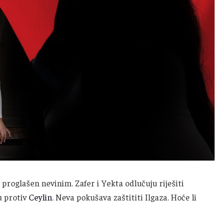
r proglašen nevinim. Zafer i Yekta odlučuju riješiti
u protiv
Ceylin
. Neva pokušava zaštititi Ilgaza. Hoće li