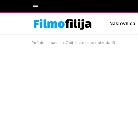
Naslovnica
Početna stranica
»
Obiteljske tajne epizoda 19