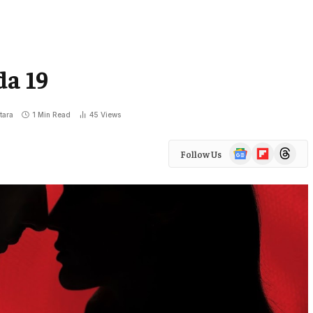
da 19
tara
1 Min Read
45
Views
Google
Flipboard
Threads
Follow Us
News