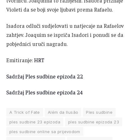
tvornicu. Joaquima to razbjesni. Isadora priznaje
Violeti da se boji svoje ljubavi prema Rafaelu.
Isadora odluči sudjelovati u natjecaje na Rafaelov
zahtjev. Joaquim se ispriča Isadori i ponudi se da
pobjednici uruči nagradu.
Emitiranje:
HRT
Sadržaj Ples sudbine epizoda 22
Sadržaj Ples sudbine epizoda 24
A Trick of Fate
Além da Ilusão
Ples sudbine
ples sudbine 23 epizoda
ples sudbine epizoda 23
ples sudbine online sa prijevodom