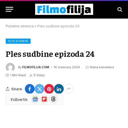
Početna stranica
»
Ples sudbine epizoda 24
PLES SUDBINE
Ples sudbine epizoda 24
By
FILMOFILIJA.COM
14. kolovoza 2024.
Nema komentara
1 Min Read
9
Views
Share
Google
Flipboard
Threads
Follow Us
News