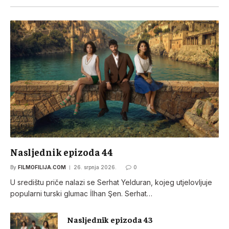
Nasljednik epizoda 44
By
FILMOFILIJA.COM
26. srpnja 2026.
0
U središtu priče nalazi se Serhat Yelduran, kojeg utjelovljuje
popularni turski glumac İlhan Şen. Serhat…
Nasljednik epizoda 43