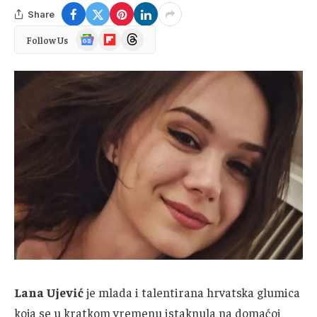
Share
Google
Flipboard
Threads
Follow Us
News
Lana Ujević
je mlada i talentirana hrvatska glumica
koja se u kratkom vremenu istaknula na domaćoj