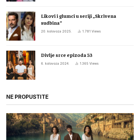
Likovi i glumci u seriji „Skrivena
sudbina“
20. kolovoza 2025.
1.781
Views
Divlje srce epizoda 53
6. kolovoza 2024.
1.365
Views
NE PROPUSTITE