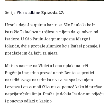
Serija
Ples sudbine
Epizoda 27
:
Úrsula daje Joaquimu kartu za São Paulo kako bi
istražio Rafaelovu prošlost s ciljem da ga odvoji od
Isadore. U São Paulu Joaquim upozna Margo i
Iolandu, dvije propale glumice koje Rafael poznaje, i
predlaže im da lažu za njega.
Matias nasrne na Violetu i ona uplakana trči
Eugêniju i zajedno provedu noć. Bento se protivi
naredbi svoga narednika u vezi sa spašavanjem
Lorenza i on zamoli Silvanu za pomoć kako bi prešao
neprijateljsku liniju. Emília je dobila Isadorinu odjeću
i ponovno odlazi u kasino.