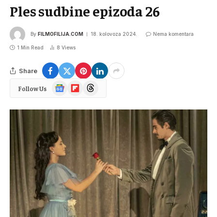
Ples sudbine epizoda 26
By
FILMOFILIJA.COM
18. kolovoza 2024.
Nema komentara
1 Min Read
8
Views
Share
Google
Flipboard
Threads
Follow Us
News