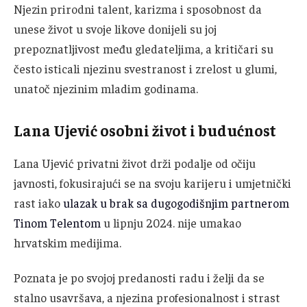
Njezin prirodni talent, karizma i sposobnost da
unese život u svoje likove donijeli su joj
prepoznatljivost među gledateljima, a kritičari su
često isticali njezinu svestranost i zrelost u glumi,
unatoč njezinim mladim godinama.
Lana Ujević osobni život i budućnost
Lana Ujević privatni život drži podalje od očiju
javnosti, fokusirajući se na svoju karijeru i umjetnički
rast iako
ulazak u brak sa dugogodišnjim partnerom
Tinom Telentom
u lipnju 2024. nije umakao
hrvatskim medijima.
Poznata je po svojoj predanosti radu i želji da se
stalno usavršava, a njezina profesionalnost i strast