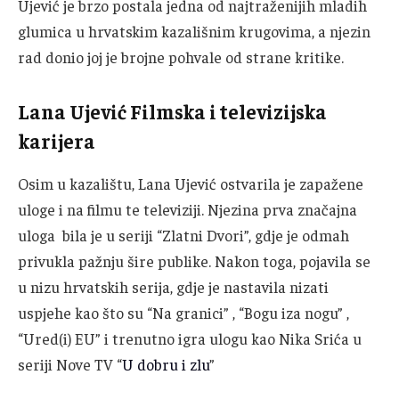
Ujević je brzo postala jedna od najtraženijih mladih
glumica u hrvatskim kazališnim krugovima, a njezin
rad donio joj je brojne pohvale od strane kritike.
Lana Ujević Filmska i televizijska
karijera
Osim u kazalištu, Lana Ujević ostvarila je zapažene
uloge i na filmu te televiziji. Njezina prva značajna
uloga bila je u seriji “Zlatni Dvori”, gdje je odmah
privukla pažnju šire publike. Nakon toga, pojavila se
u nizu hrvatskih serija, gdje je nastavila nizati
uspjehe kao što su “Na granici” , “Bogu iza nogu” ,
“Ured(i) EU” i trenutno igra ulogu kao Nika Srića u
seriji Nove TV “
U dobru i zlu
”