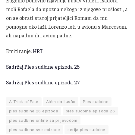
Eugênio ponovno izjavljuje ljubav Violeti. Isadora
moli Rafaela da upozna nekoga iz njegove prošlosti, a
on se obrati staroj prijateljici Romani da mu
pomogne oko laži. Lorenzo leti u avionu s Marcosom,
ali napadnu ih i avion padne.
Emitiranje:
HRT
Sadržaj Ples sudbine epizoda 25
Sadržaj Ples sudbine epizoda 27
A Trick of Fate
Além da Ilusão
Ples sudbine
ples sudbine 26 epizoda
ples sudbine epizoda 26
ples sudbine online sa prijevodom
ples sudbine sve epizode
serija ples sudbine