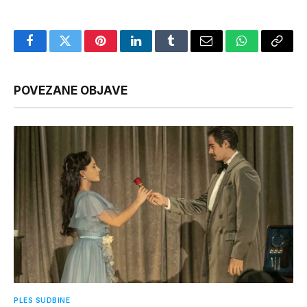
Facebook
Twitter
Pinterest
LinkedIn
Tumblr
Email
WhatsApp
Copy
Link
POVEZANE OBJAVE
PLES SUDBINE