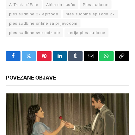
A Trick of Fate
Além da Ilusão
Ples sudbine
ples sudbine 27 epizoda
ples sudbine epizoda 27
ples sudbine online sa prijevodom
ples sudbine sve epizode
serija ples sudbine
Facebook
Twitter
Pinterest
LinkedIn
Tumblr
Email
WhatsApp
Copy
Link
POVEZANE OBJAVE