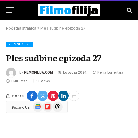
Početna stranica
»
Ples sudbine epizoda 27
PLES SUDBINE
Ples sudbine epizoda 27
By
FILMOFILIJA.COM
18. kolovoza 2024.
Nema komentara
1 Min Read
10
Views
Share
Google
Flipboard
Threads
Follow Us
News