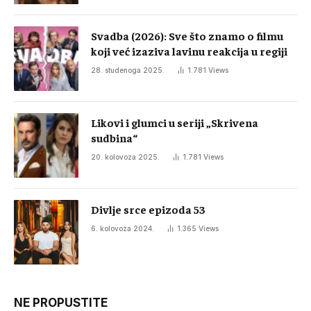
Svadba (2026): Sve što znamo o filmu
koji već izaziva lavinu reakcija u regiji
28. studenoga 2025.
1.781
Views
Likovi i glumci u seriji „Skrivena
sudbina“
20. kolovoza 2025.
1.781
Views
Divlje srce epizoda 53
6. kolovoza 2024.
1.365
Views
NE PROPUSTITE