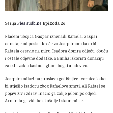
Serija
Ples sudbine
Epizoda 26
:
Plaćeni ubojica Gaspar iznenadi Rafaela. Gaspar
odustaje od posla i kreće za Joaquimom kako bi
Rafaela ostavio na miru. Isadora donira odjeću, obuću
i ostale odjevne dodatke, a Emília iskoristi donaciju
za odlazak u kasino i glumi bogatu udovicu.
Joaquim odlazi na proslavu godišnjice tvornice kako
bi utješio Isadoru zbog Rafaelove smrti. Ali Rafael se
pojavi živ i zdrav. Inácio ga zalije jelom po odjeći.
Arminda ga vidi bez košulje i skameni se.