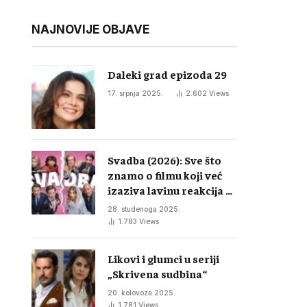
NAJNOVIJE OBJAVE
Daleki grad epizoda 29
17. srpnja 2025.
2.602
Views
Svadba (2026): Sve što
znamo o filmu koji već
izaziva lavinu reakcija u
regiji
28. studenoga 2025.
1.783
Views
Likovi i glumci u seriji
„Skrivena sudbina“
20. kolovoza 2025.
1.781
Views