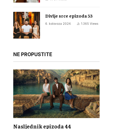
Divlje srce epizoda 53
6. kolovoza 2024.
1.365
Views
NE PROPUSTITE
Nasljednik epizoda 44