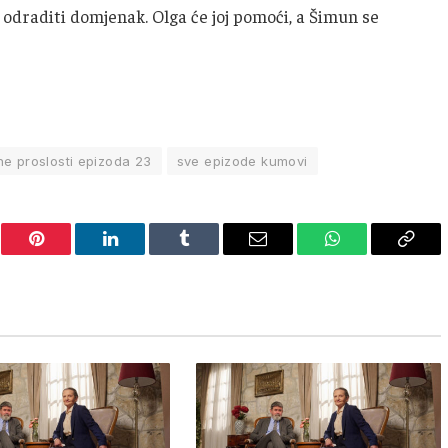
 odraditi domjenak. Olga će joj pomoći, a Šimun se
ne proslosti epizoda 23
sve epizode kumovi
er
Pinterest
LinkedIn
Tumblr
Email
WhatsApp
Copy
Link