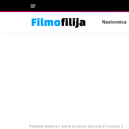
Naslovnica
Početna stranica
»
Sjene prošlosti epizoda 23 sezona 2