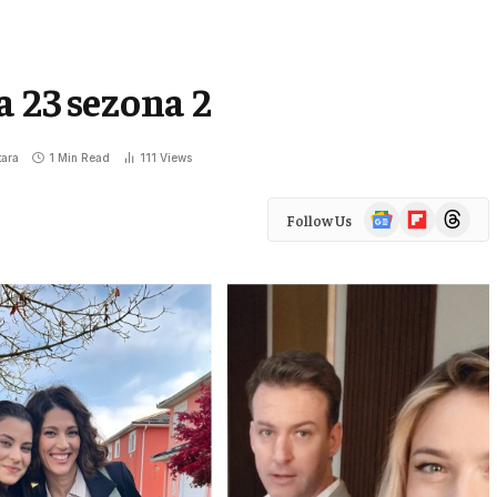
a 23 sezona 2
ara
1 Min Read
111
Views
Google
Flipboard
Threads
Follow Us
News