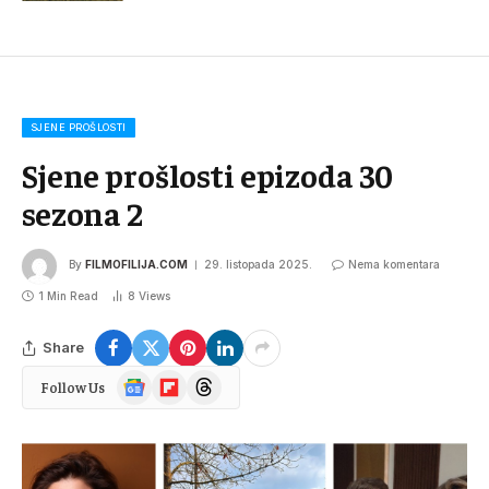
SJENE PROŠLOSTI
Sjene prošlosti epizoda 30
sezona 2
By
FILMOFILIJA.COM
29. listopada 2025.
Nema komentara
1 Min Read
8
Views
Share
Google
Flipboard
Threads
Follow Us
News