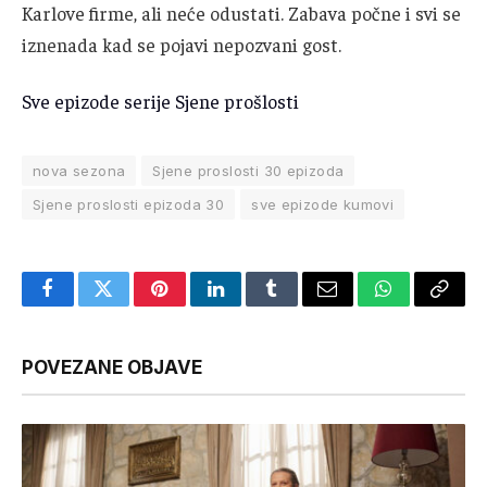
Karlove firme, ali neće odustati. Zabava počne i svi se
iznenada kad se pojavi nepozvani gost.
Sve epizode serije Sjene prošlosti
nova sezona
Sjene proslosti 30 epizoda
Sjene proslosti epizoda 30
sve epizode kumovi
Facebook
Twitter
Pinterest
LinkedIn
Tumblr
Email
WhatsApp
Copy
Link
POVEZANE OBJAVE