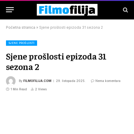
Početna stranica
»
Sjene prošlosti epizoda 31 sezona 2
SJENE PROŠLOSTI
Sjene prošlosti epizoda 31
sezona 2
By
FILMOFILIJA.COM
29. listopada 2025.
Nema komentara
1 Min Read
2
Views