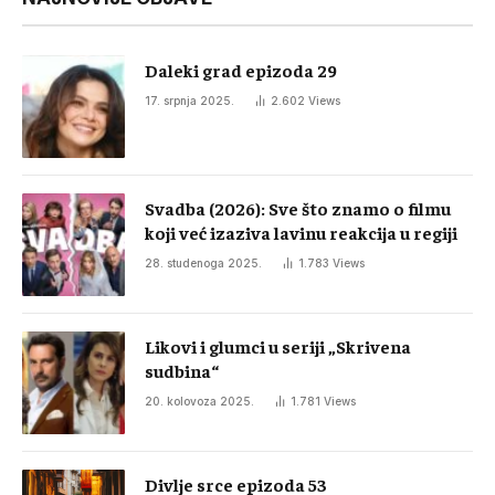
Daleki grad epizoda 29
17. srpnja 2025.
2.602
Views
Svadba (2026): Sve što znamo o filmu
koji već izaziva lavinu reakcija u regiji
28. studenoga 2025.
1.783
Views
Likovi i glumci u seriji „Skrivena
sudbina“
20. kolovoza 2025.
1.781
Views
Divlje srce epizoda 53