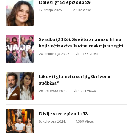
Daleki grad epizoda 29
17. srpnja 2025.
2.602
Views
Svadba (2026): Sve što znamo o filmu
koji već izaziva lavinu reakcija u regiji
28. studenoga 2025.
1.783
Views
Likovi i glumci u seriji „Skrivena
sudbina“
20. kolovoza 2025.
1.781
Views
Divlje srce epizoda 53
6. kolovoza 2024.
1.365
Views