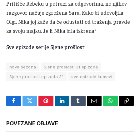
Pritišće Rebeku u potrazi za odgovorima, no njihov
razgovor načuje zgrožena Sara. Kako bi udovoljila
Olgi, Nika joj kaže da će odustati od traženja pravde
za svoju majku. Je li Nika bila iskrena?
Sve epizode serije Sjene prošlosti
nova sezona
Sjene proslosti 31 epizoda
Sjene proslosti epizoda 31
sve epizode kumovi
Facebook
Twitter
Pinterest
LinkedIn
Tumblr
Email
WhatsApp
Copy
Link
POVEZANE OBJAVE