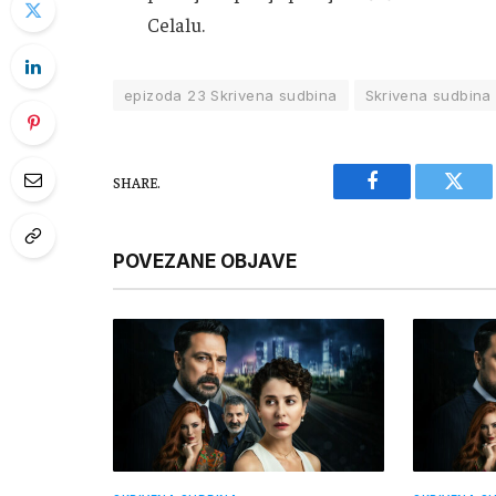
Celalu.
epizoda 23 Skrivena sudbina
Skrivena sudbina
SHARE.
Facebook
Twitt
POVEZANE OBJAVE