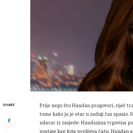
Prije nego što Handan progovori, riječ t
SHARE
tome kako ju je otac u zadnji čas spasio.
udarac iz zasjede: Handanina trgovina pot
postaje kap koja prelijeva čašu. Handan s