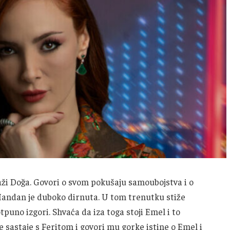
raži Doğa. Govori o svom pokušaju samoubojstva i o
 Handan je duboko dirnuta. U tom trenutku stiže
puno izgori. Shvaća da iza toga stoji Emel i to
e sastaje s Feritom i govori mu gorke istine o Emel i