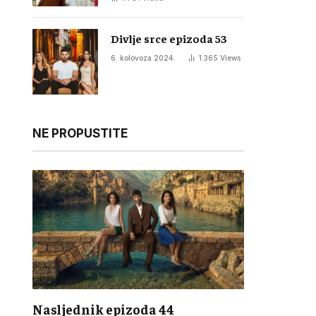
Divlje srce epizoda 53
6. kolovoza 2024.
1.365
Views
NE PROPUSTITE
Nasljednik epizoda 44