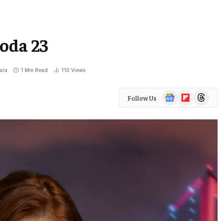
oda 23
ara
1 Min Read
110
Views
Google
Flipboard
Threads
Follow Us
News