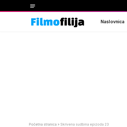
Naslovnica
Početna stranica
»
Skrivena sudbina epizoda 23