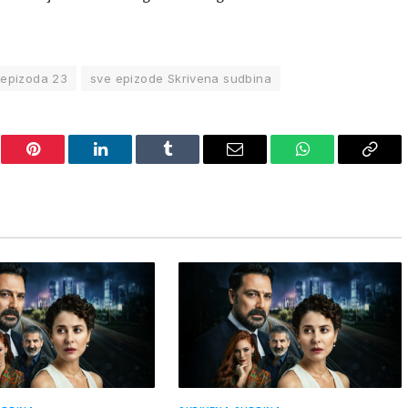
 epizoda 23
sve epizode Skrivena sudbina
er
Pinterest
LinkedIn
Tumblr
Email
WhatsApp
Copy
Link