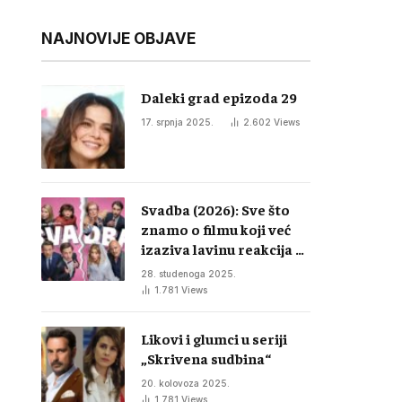
NAJNOVIJE OBJAVE
Daleki grad epizoda 29
17. srpnja 2025.
2.602
Views
Svadba (2026): Sve što
znamo o filmu koji već
izaziva lavinu reakcija u
regiji
28. studenoga 2025.
1.781
Views
Likovi i glumci u seriji
„Skrivena sudbina“
20. kolovoza 2025.
1.781
Views