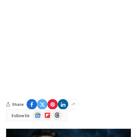
Share
Google
Flipboard
Threads
Follow Us
News