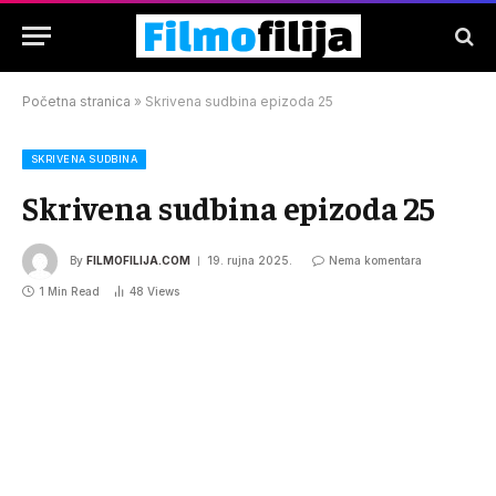
Početna stranica
»
Skrivena sudbina epizoda 25
SKRIVENA SUDBINA
Skrivena sudbina epizoda 25
By
FILMOFILIJA.COM
19. rujna 2025.
Nema komentara
1 Min Read
48
Views