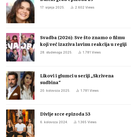
17. srpnja 2025.
2.602
Views
Svadba (2026): Sve što znamo o filmu
koji već izaziva lavinu reakcija u regiji
28. studenoga 2025.
1.781
Views
Likovi i glumci u seriji „Skrivena
sudbina“
20. kolovoza 2025.
1.781
Views
Divlje srce epizoda 53
6. kolovoza 2024.
1.365
Views