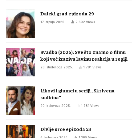
Daleki grad epizoda 29
17. srpnja 2025.
2.602
Views
Svadba (2026): Sve što znamo o filmu
koji već izaziva lavinu reakcija u regiji
28. studenoga 2025.
1.781
Views
Likovi i glumci u seriji „Skrivena
sudbina“
20. kolovoza 2025.
1.781
Views
Divlje srce epizoda 53
6. kolovoza 2024.
1.365
Views