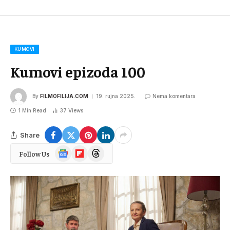
KUMOVI
Kumovi epizoda 100
By
FILMOFILIJA.COM
19. rujna 2025.
Nema komentara
1 Min Read
37
Views
Share
Google
Flipboard
Threads
Follow Us
News