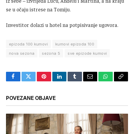
iz sebe – izvrijeđa Lucu, Anđelu i Martina, a na kraju
se u očaju istrese na Tomiju.
Investitor dolazi u hotel na potpisivanje ugovora.
epizoda 100 kumovi
kumovi epizoda 100
nova sezona
sezona 5
sve epizode kumovi
Facebook
Twitter
Pinterest
LinkedIn
Tumblr
Email
WhatsApp
Copy
Link
POVEZANE OBJAVE