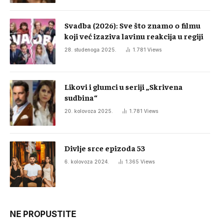
Svadba (2026): Sve što znamo o filmu
koji već izaziva lavinu reakcija u regiji
28. studenoga 2025.
1.781
Views
Likovi i glumci u seriji „Skrivena
sudbina“
20. kolovoza 2025.
1.781
Views
Divlje srce epizoda 53
6. kolovoza 2024.
1.365
Views
NE PROPUSTITE