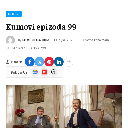
KUMOVI
Kumovi epizoda 99
By
FILMOFILIJA.COM
19. rujna 2025.
Nema komentara
1 Min Read
15
Views
Share
Google
Flipboard
Threads
Follow Us
News