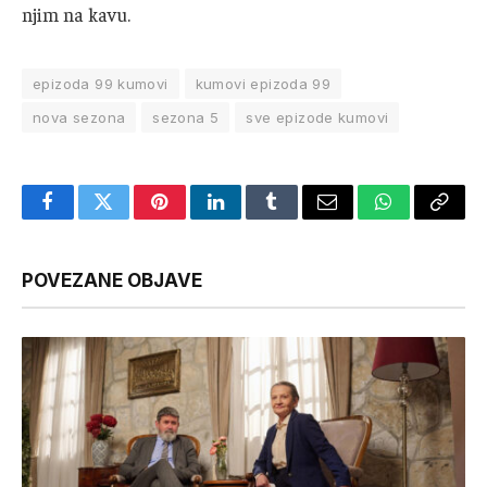
njim na kavu.
epizoda 99 kumovi
kumovi epizoda 99
nova sezona
sezona 5
sve epizode kumovi
Facebook
Twitter
Pinterest
LinkedIn
Tumblr
Email
WhatsApp
Copy
Link
POVEZANE OBJAVE