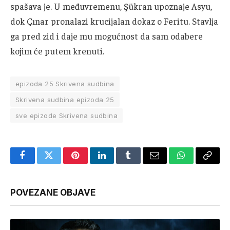
spašava je. U međuvremenu, Şükran upoznaje Asyu,
dok Çınar pronalazi krucijalan dokaz o Feritu. Stavlja
ga pred zid i daje mu mogućnost da sam odabere
kojim će putem krenuti.
epizoda 25 Skrivena sudbina
Skrivena sudbina epizoda 25
sve epizode Skrivena sudbina
Facebook
Twitter
Pinterest
LinkedIn
Tumblr
Email
WhatsApp
Copy
Link
POVEZANE OBJAVE