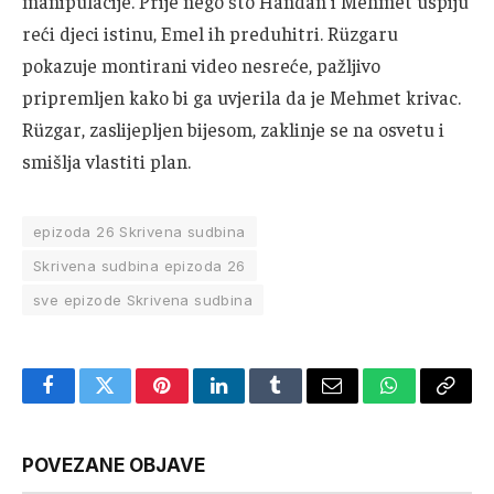
manipulacije. Prije nego što Handan i Mehmet uspiju
reći djeci istinu, Emel ih preduhitri. Rüzgaru
pokazuje montirani video nesreće, pažljivo
pripremljen kako bi ga uvjerila da je Mehmet krivac.
Rüzgar, zaslijepljen bijesom, zaklinje se na osvetu i
smišlja vlastiti plan.
epizoda 26 Skrivena sudbina
Skrivena sudbina epizoda 26
sve epizode Skrivena sudbina
Facebook
Twitter
Pinterest
LinkedIn
Tumblr
Email
WhatsApp
Copy
Link
POVEZANE OBJAVE