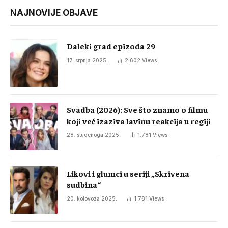
NAJNOVIJE OBJAVE
Daleki grad epizoda 29
17. srpnja 2025.
2.602
Views
Svadba (2026): Sve što znamo o filmu
koji već izaziva lavinu reakcija u regiji
28. studenoga 2025.
1.781
Views
Likovi i glumci u seriji „Skrivena
sudbina“
20. kolovoza 2025.
1.781
Views