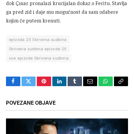
dok Çınar pronalazi krucijalan dokaz o Feritu. Stavlja
ga pred zid i daje mu mogućnost da sam odabere
kojim će putem krenuti.
epizoda 25 Skrivena sudbina
Skrivena sudbina epizoda 25
sve epizode Skrivena sudbina
Facebook
Twitter
Pinterest
LinkedIn
Tumblr
Email
WhatsApp
Copy
Link
POVEZANE OBJAVE