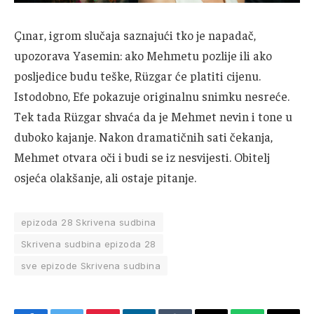
Çınar, igrom slučaja saznajući tko je napadač,
upozorava Yasemin: ako Mehmetu pozlije ili ako
posljedice budu teške, Rüzgar će platiti cijenu.
Istodobno, Efe pokazuje originalnu snimku nesreće.
Tek tada Rüzgar shvaća da je Mehmet nevin i tone u
duboko kajanje. Nakon dramatičnih sati čekanja,
Mehmet otvara oči i budi se iz nesvijesti. Obitelj
osjeća olakšanje, ali ostaje pitanje.
epizoda 28 Skrivena sudbina
Skrivena sudbina epizoda 28
sve epizode Skrivena sudbina