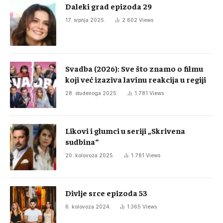
Daleki grad epizoda 29
17. srpnja 2025.
2.602
Views
Svadba (2026): Sve što znamo o filmu
koji već izaziva lavinu reakcija u regiji
28. studenoga 2025.
1.781
Views
Likovi i glumci u seriji „Skrivena
sudbina“
20. kolovoza 2025.
1.781
Views
Divlje srce epizoda 53
6. kolovoza 2024.
1.365
Views