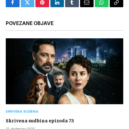
Facebook
Twitter
Pinterest
LinkedIn
Tumblr
Email
WhatsApp
Copy
Link
POVEZANE OBJAVE
SKRIVENA SUDBINA
Skrivena sudbina epizoda 73
21. studenoga 2025.