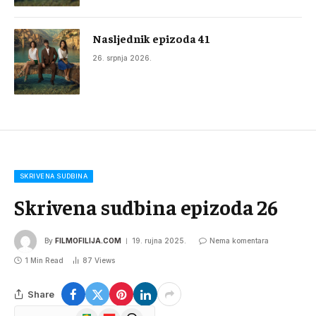
Nasljednik epizoda 41
26. srpnja 2026.
SKRIVENA SUDBINA
Skrivena sudbina epizoda 26
By
FILMOFILIJA.COM
19. rujna 2025.
Nema komentara
1 Min Read
87
Views
Share
Google
Flipboard
Threads