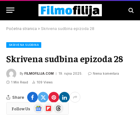
Početna stranica
»
Skrivena sudbina epizoda 28
SKRIVENA SUDBINA
Skrivena sudbina epizoda 28
By
FILMOFILIJA.COM
19. rujna 2025.
Nema komentara
1 Min Read
109
Views
Share
Google
Flipboard
Threads
Follow Us
News