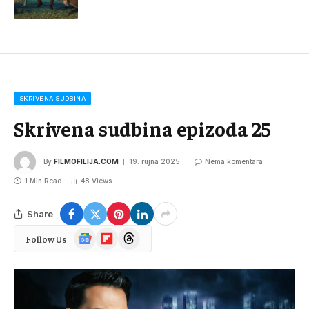
SKRIVENA SUDBINA
Skrivena sudbina epizoda 25
By
FILMOFILIJA.COM
19. rujna 2025.
Nema komentara
1 Min Read
48
Views
Share
Google
Flipboard
Threads
Follow Us
News