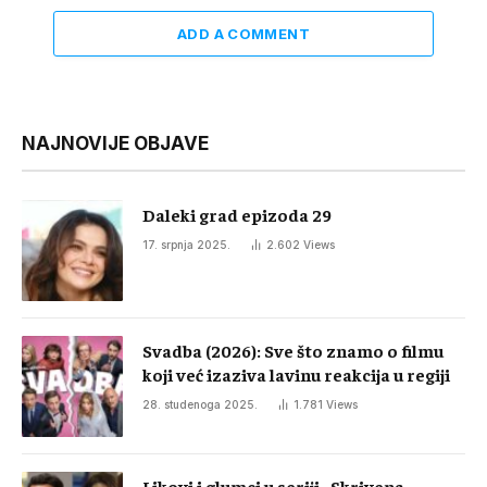
ADD A COMMENT
NAJNOVIJE OBJAVE
Daleki grad epizoda 29
17. srpnja 2025.
2.602
Views
Svadba (2026): Sve što znamo o filmu
koji već izaziva lavinu reakcija u regiji
28. studenoga 2025.
1.781
Views
Likovi i glumci u seriji „Skrivena