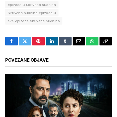
epizoda 3 Skrivena sudbina
Skrivena sudbina epizoda 3
sve epizode Skrivena sudbina
Facebook
Twitter
Pinterest
LinkedIn
Tumblr
Email
WhatsApp
Copy
Link
POVEZANE OBJAVE