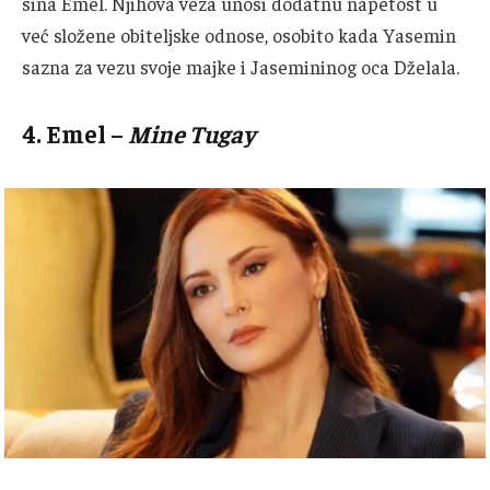
sina Emel.
Njihova veza unosi dodatnu napetost u
već složene obiteljske odnose, osobito kada Yasemin
sazna za vezu svoje majke i Jasemininog oca Dželala.
4.
Emel
–
Mine Tugay