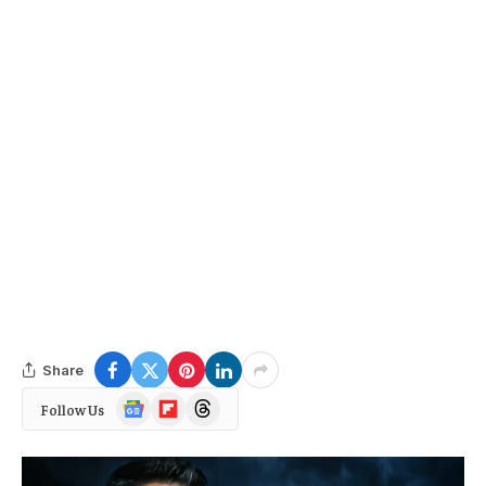
Share
Google
Flipboard
Threads
Follow Us
News