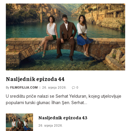
Nasljednik epizoda 44
By
FILMOFILIJA.COM
26. srpnja 2026.
0
U središtu priče nalazi se Serhat Yelduran, kojeg utjelovljuje
popularni turski glumac İlhan Şen. Serhat…
Nasljednik epizoda 43
26. srpnja 2026.