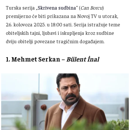
Turska serija „
Skrivena sudbina
“ (
Can Borcu
)
premijerno će biti prikazana na Novoj TV u utorak,
26. kolovoza 2025. u 18:00 sati.
Serija istražuje teme
obiteljskih tajni, ljubavi i iskupljenja kroz sudbine
dviju obitelji povezane tragičnim događajem.
1.
Mehmet Serkan
–
Bülent İnal