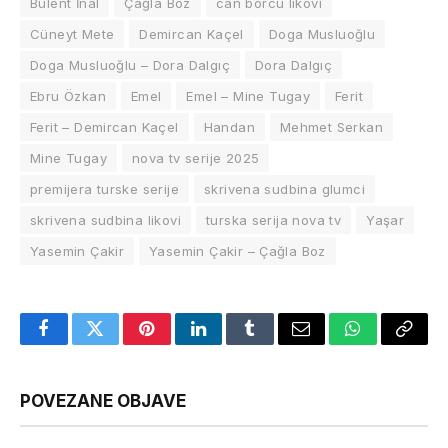
Bülent İnal
Çağla Boz
can borcu likovi
Cüneyt Mete
Demircan Kaçel
Doga Musluoğlu
Doga Musluoğlu – Dora Dalgıç
Dora Dalgıç
Ebru Özkan
Emel
Emel – Mine Tugay
Ferit
Ferit – Demircan Kaçel
Handan
Mehmet Serkan
Mine Tugay
nova tv serije 2025
premijera turske serije
skrivena sudbina glumci
skrivena sudbina likovi
turska serija nova tv
Yaşar
Yasemin Çakir
Yasemin Çakir – Çağla Boz
Facebook
Twitter
Pinterest
LinkedIn
Tumblr
Email
WhatsApp
Copy
Link
POVEZANE OBJAVE