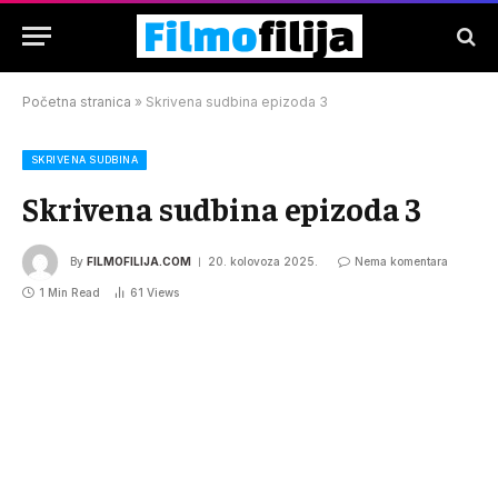
Početna stranica
»
Skrivena sudbina epizoda 3
SKRIVENA SUDBINA
Skrivena sudbina epizoda 3
By
FILMOFILIJA.COM
20. kolovoza 2025.
Nema komentara
1 Min Read
61
Views