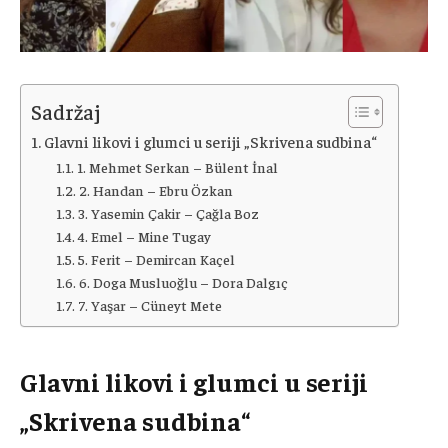
Sadržaj
Glavni likovi i glumci u seriji „Skrivena sudbina“
1. Mehmet Serkan – Bülent İnal
2. Handan – Ebru Özkan
3. Yasemin Çakir – Çağla Boz
4. Emel – Mine Tugay
5. Ferit – Demircan Kaçel
6. Doga Musluoğlu – Dora Dalgıç
7. Yaşar – Cüneyt Mete
Glavni likovi i glumci u seriji
„Skrivena sudbina“