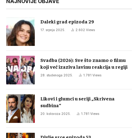
NAJNOVIJE OBJAVE
Daleki grad epizoda 29
17. srpnja 2025.
2.602
Views
Svadba (2026): Sve što znamo o filmu
koji već izaziva lavinu reakcija u regiji
28. studenoga 2025.
1.781
Views
Likovi i glumci u seriji „Skrivena
sudbina“
20. kolovoza 2025.
1.781
Views
Divlje srce epizoda 53