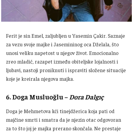
Ferit je sin Emel, zaljubljen u Yasemin Çakir.
Saznaje
za vezu svoje majke i Jasemininog oca Dželala, što
unosi veliku napetost u njegov život.
Emocionalno
zreo mladić, razapet između obiteljske lojalnosti i
ljubavi, nastoji proniknuti i ispraviti složene situacije
koje je kreirala njegova majka.
6.
Doga Musluoğlu
–
Dora Dalgıç
Doga je Mehmetova kći tinejdžerica koja pati od
majčine smrti i smatra da je njezin otac odgovoran
za to što joj je majka prerano skončala.
Ne prestaje