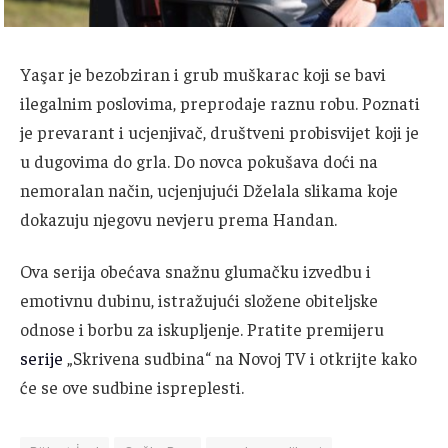
Yaşar je bezobziran i grub muškarac koji se bavi
ilegalnim poslovima, preprodaje raznu robu.
Poznati
je prevarant i ucjenjivač, društveni probisvijet koji je
u dugovima do grla.
Do novca pokušava doći na
nemoralan način, ucjenjujući Dželala slikama koje
dokazuju njegovu nevjeru prema Handan.
Ova serija obećava snažnu glumačku izvedbu i
emotivnu dubinu, istražujući složene obiteljske
odnose i borbu za iskupljenje.
Pratite premijeru
serije
„Skrivena sudbina“ na Novoj TV i otkrijte kako
će se ove sudbine ispreplesti.