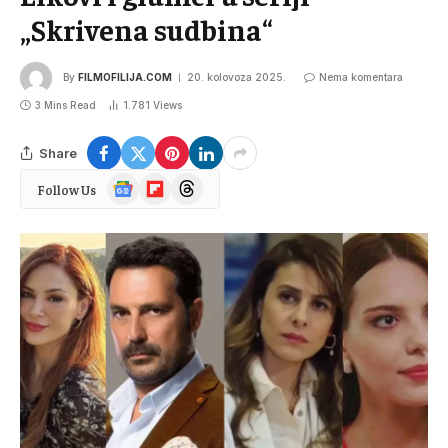
„Skrivena sudbina“
By
FILMOFILIJA.COM
20. kolovoza 2025.
Nema komentara
3 Mins Read
1.781
Views
Share
Google
Flipboard
Threads
Follow Us
News