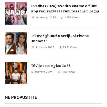
Svadba (2026): Sve što znamo o filmu
koji već izaziva lavinu reakcija u regiji
28. studenoga 2025.
1.783
Views
Likovi i glumci u seriji „Skrivena
sudbina“
20. kolovoza 2025.
1.781
Views
Divlje srce epizoda 53
6. kolovoza 2024.
1.365
Views
NE PROPUSTITE