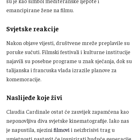
su je kao simbol mediteranske ljepote i
emancipirane žene na filmu.
Svjetske reakcije
Nakon objave vijesti, društvene mreže preplavile su
poruke sućuti. Filmski festivali i kulturne institucije
najavili su posebne programe u znak sjećanja, dok su
talijanska i francuska vlada izrazile planove za
komemoracije.
Naslijeđe koje živi
Claudia Cardinale ostat će zauvijek zapamćena kao
neponovljiva diva svjetske kinematografije. Iako nas
je napustila, njezini
filmovi
i neizbrisivi trag u
umjetnosti nastavit će inspirirati buduće generacije.