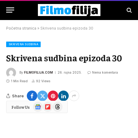
Početna stranica
»
Skrivena sudbina epizoda 30
SKRIVENA SUDBINA
Skrivena sudbina epizoda 30
By
FILMOFILIJA.COM
26. rujna 2025.
Nema komentara
1 Min Read
92
Views
Share
Google
Flipboard
Threads
Follow Us
News