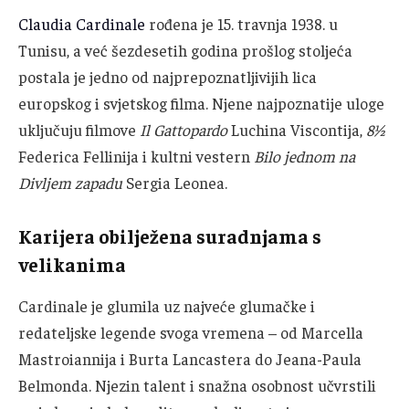
Claudia Cardinale
rođena je 15. travnja 1938. u
Tunisu, a već šezdesetih godina prošlog stoljeća
postala je jedno od najprepoznatljivijih lica
europskog i svjetskog filma. Njene najpoznatije uloge
uključuju filmove
Il Gattopardo
Luchina Viscontija,
8½
Federica Fellinija i kultni vestern
Bilo jednom na
Divljem zapadu
Sergia Leonea.
Karijera obilježena suradnjama s
velikanima
Cardinale je glumila uz najveće glumačke i
redateljske legende svoga vremena – od Marcella
Mastroiannija i Burta Lancastera do Jeana-Paula
Belmonda. Njezin talent i snažna osobnost učvrstili