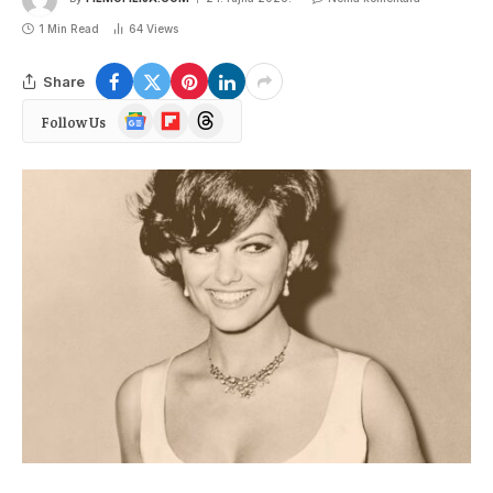
1 Min Read
64
Views
Share
Google
Flipboard
Threads
Follow Us
News