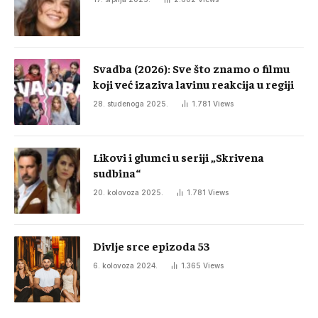
Svadba (2026): Sve što znamo o filmu
koji već izaziva lavinu reakcija u regiji
28. studenoga 2025.
1.781
Views
Likovi i glumci u seriji „Skrivena
sudbina“
20. kolovoza 2025.
1.781
Views
Divlje srce epizoda 53
6. kolovoza 2024.
1.365
Views