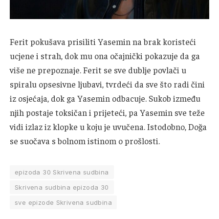
Ferit pokušava prisiliti Yasemin na brak koristeći
ucjene i strah, dok mu ona očajnički pokazuje da ga
više ne prepoznaje. Ferit se sve dublje povlači u
spiralu opsesivne ljubavi, tvrdeći da sve što radi čini
iz osjećaja, dok ga Yasemin odbacuje. Sukob između
njih postaje toksičan i prijeteći, pa Yasemin sve teže
vidi izlaz iz klopke u koju je uvučena. Istodobno, Doğa
se suočava s bolnom istinom o prošlosti.
epizoda 30 Skrivena sudbina
Skrivena sudbina epizoda 30
sve epizode Skrivena sudbina