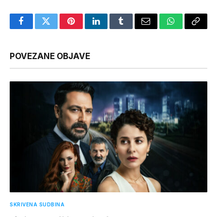
Facebook
Twitter
Pinterest
LinkedIn
Tumblr
Email
WhatsApp
Copy
Link
POVEZANE OBJAVE
SKRIVENA SUDBINA