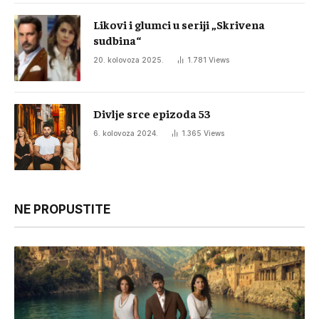
Likovi i glumci u seriji „Skrivena
sudbina“
20. kolovoza 2025.
1.781
Views
Divlje srce epizoda 53
6. kolovoza 2024.
1.365
Views
NE PROPUSTITE