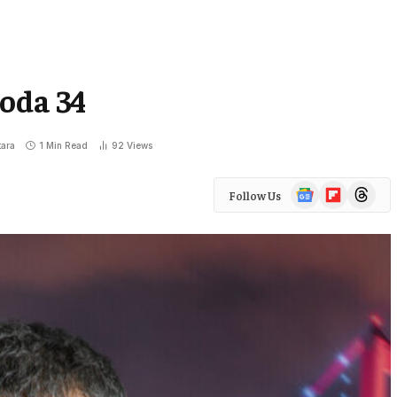
oda 34
ara
1 Min Read
92
Views
Google
Flipboard
Threads
Follow Us
News