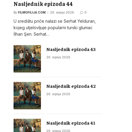
Nasljednik epizoda 44
By
FILMOFILIJA.COM
26. srpnja 2026.
0
U središtu priče nalazi se Serhat Yelduran,
kojeg utjelovljuje popularni turski glumac
İlhan Şen. Serhat…
Nasljednik epizoda 43
26. srpnja 2026.
Nasljednik epizoda 42
26. srpnja 2026.
Nasljednik epizoda 41
26. srpnja 2026.