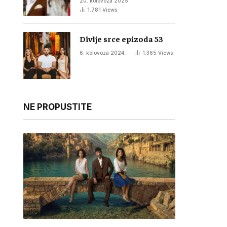
20. kolovoza 2025.
1.781
Views
Divlje srce epizoda 53
6. kolovoza 2024.
1.365
Views
NE PROPUSTITE