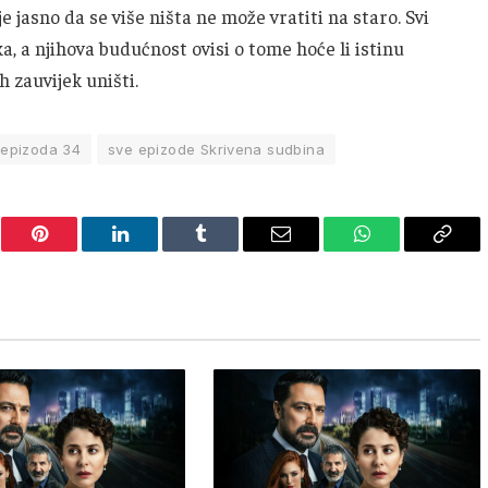
jasno da se više ništa ne može vratiti na staro. Svi
a, a njihova budućnost ovisi o tome hoće li istinu
h zauvijek uništi.
 epizoda 34
sve epizode Skrivena sudbina
er
Pinterest
LinkedIn
Tumblr
Email
WhatsApp
Copy
Link