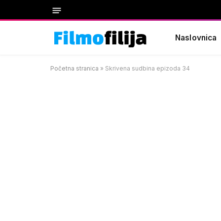
Naslovnica
Početna stranica
»
Skrivena sudbina epizoda 34