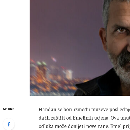
Handan se bori između muževe posljednje 
SHARE
da ih zaštiti od Emelinih ucjena. Ova unu
odluka može donijeti nove rane. Emel pri