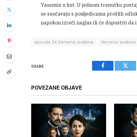
Yasemin u kut. U jednom trenutku postaje 
se suočavaju s posljedicama prošlih odluk
napokon izreći naglas ili će dopustiti da i
epizoda 34 Skrivena sudbina
Skrivena sudbina
SHARE.
Facebook
Twitt
POVEZANE OBJAVE