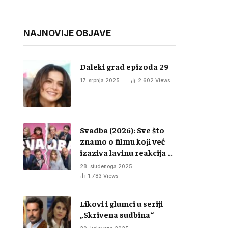
NAJNOVIJE OBJAVE
Daleki grad epizoda 29
17. srpnja 2025.
2.602
Views
Svadba (2026): Sve što
znamo o filmu koji već
izaziva lavinu reakcija u
regiji
28. studenoga 2025.
1.783
Views
Likovi i glumci u seriji
„Skrivena sudbina“