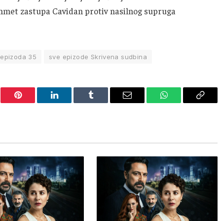
Mehmet zastupa Cavidan protiv nasilnog supruga
 epizoda 35
sve epizode Skrivena sudbina
er
Pinterest
LinkedIn
Tumblr
Email
WhatsApp
Copy
Link