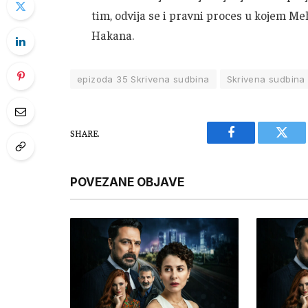
tim, odvija se i pravni proces u kojem 
Hakana.
epizoda 35 Skrivena sudbina
Skrivena sudbina
SHARE.
Facebook
Twitt
POVEZANE OBJAVE