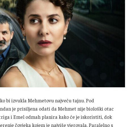
ko bi izvukla Mehmetovu najveću tajnu. Pod
ndan je prisiljena odati da Mehmet nije biološki otac
riga i Emel odmah planira kako će je iskoristiti, dok
erenje čovjeka kojem je najviše vjerovala. Paralelno s