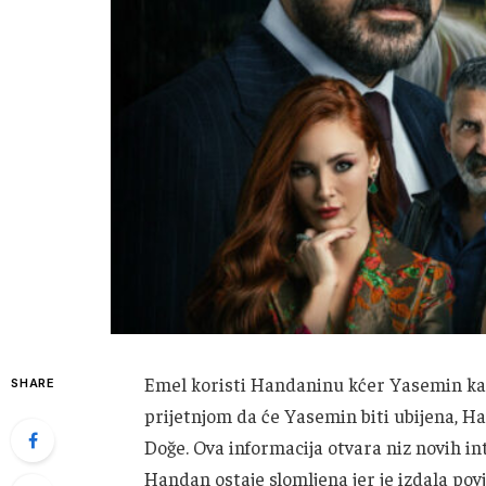
Emel koristi Handaninu kćer Yasemin ka
SHARE
prijetnjom da će Yasemin biti ubijena, Ha
Doğe. Ova informacija otvara niz novih int
Handan ostaje slomljena jer je izdala povj