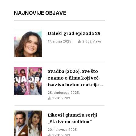
NAJNOVIJE OBJAVE
Daleki grad epizoda 29
17. srpnja 2025.
2.602
Views
Svadba (2026): Sve što
znamo o filmu koji već
izaziva lavinu reakcija u
regiji
28. studenoga 2025.
1.781
Views
Likovi i glumci u seriji
„Skrivena sudbina“
20. kolovoza 2025.
1.781
Views