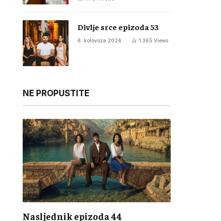
Divlje srce epizoda 53
6. kolovoza 2024.
1.365
Views
NE PROPUSTITE
Nasljednik epizoda 44