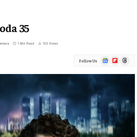
oda 35
ntara
1 Min Read
103
Views
Google
Flipboard
Threads
Follow Us
News