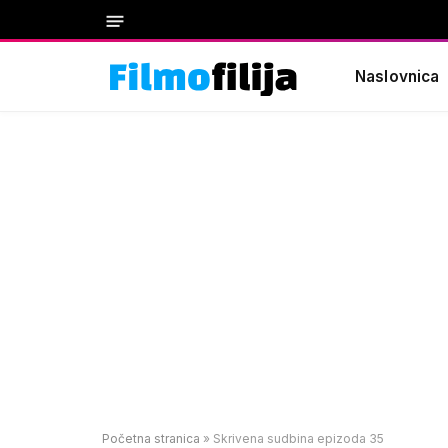
Naslovnica
Početna stranica
»
Skrivena sudbina epizoda 35