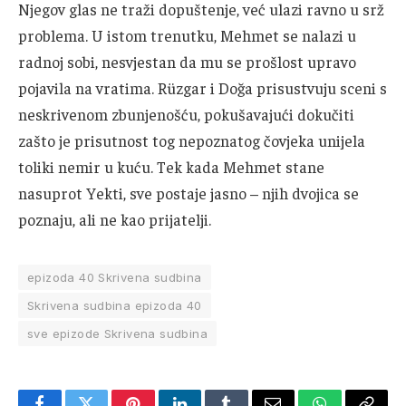
Njegov glas ne traži dopuštenje, već ulazi ravno u srž
problema. U istom trenutku, Mehmet se nalazi u
radnoj sobi, nesvjestan da mu se prošlost upravo
pojavila na vratima. Rüzgar i Doğa prisustvuju sceni s
neskrivenom zbunjenošću, pokušavajući dokučiti
zašto je prisutnost tog nepoznatog čovjeka unijela
toliki nemir u kuću. Tek kada Mehmet stane
nasuprot Yekti, sve postaje jasno – njih dvojica se
poznaju, ali ne kao prijatelji.
epizoda 40 Skrivena sudbina
Skrivena sudbina epizoda 40
sve epizode Skrivena sudbina