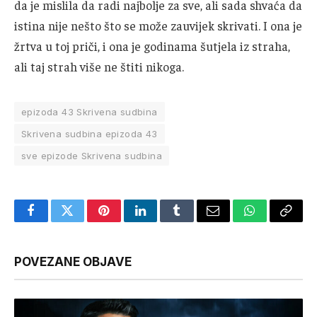
da je mislila da radi najbolje za sve, ali sada shvaća da
istina nije nešto što se može zauvijek skrivati. I ona je
žrtva u toj priči, i ona je godinama šutjela iz straha,
ali taj strah više ne štiti nikoga.
epizoda 43 Skrivena sudbina
Skrivena sudbina epizoda 43
sve epizode Skrivena sudbina
Facebook
Twitter
Pinterest
LinkedIn
Tumblr
Email
WhatsApp
Copy
Link
POVEZANE OBJAVE