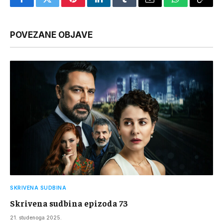
Facebook
Twitter
Pinterest
LinkedIn
Tumblr
Email
WhatsApp
Copy
Link
POVEZANE OBJAVE
SKRIVENA SUDBINA
Skrivena sudbina epizoda 73
21. studenoga 2025.