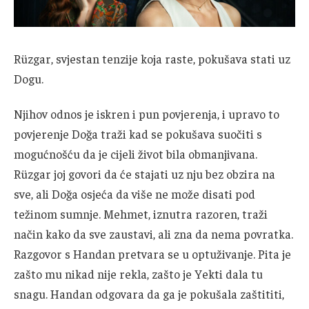
Rüzgar, svjestan tenzije koja raste, pokušava stati uz
Dogu.
Njihov odnos je iskren i pun povjerenja, i upravo to
povjerenje Doğa traži kad se pokušava suočiti s
mogućnošću da je cijeli život bila obmanjivana.
Rüzgar joj govori da će stajati uz nju bez obzira na
sve, ali Doğa osjeća da više ne može disati pod
težinom sumnje. Mehmet, iznutra razoren, traži
način kako da sve zaustavi, ali zna da nema povratka.
Razgovor s Handan pretvara se u optuživanje. Pita je
zašto mu nikad nije rekla, zašto je Yekti dala tu
snagu. Handan odgovara da ga je pokušala zaštititi,