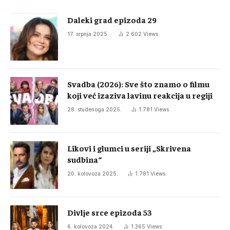
Daleki grad epizoda 29
17. srpnja 2025.
2.602
Views
Svadba (2026): Sve što znamo o filmu
koji već izaziva lavinu reakcija u regiji
28. studenoga 2025.
1.781
Views
Likovi i glumci u seriji „Skrivena
sudbina“
20. kolovoza 2025.
1.781
Views
Divlje srce epizoda 53
6. kolovoza 2024.
1.365
Views