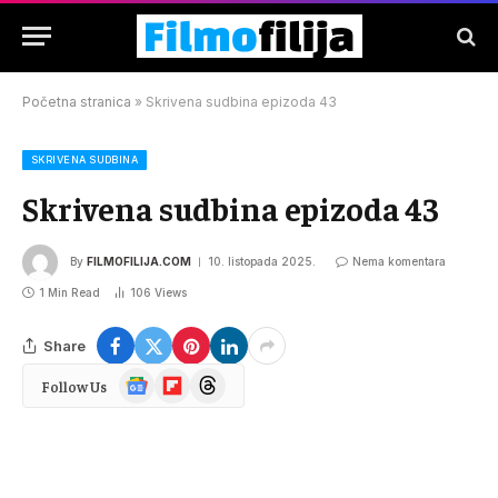
Početna stranica
»
Skrivena sudbina epizoda 43
SKRIVENA SUDBINA
Skrivena sudbina epizoda 43
By
FILMOFILIJA.COM
10. listopada 2025.
Nema komentara
1 Min Read
106
Views
Share
Google
Flipboard
Threads
Follow Us
News