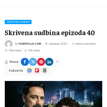
SKRIVENA SUDBINA
Skrivena sudbina epizoda 40
By
FILMOFILIJA.COM
10. listopada 2025.
Nema komentara
1 Min Read
158
Views
Share
Google
Flipboard
Threads
Follow Us
News