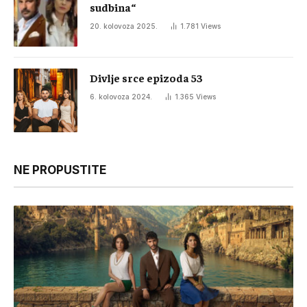
sudbina“
20. kolovoza 2025.
1.781
Views
Divlje srce epizoda 53
6. kolovoza 2024.
1.365
Views
NE PROPUSTITE