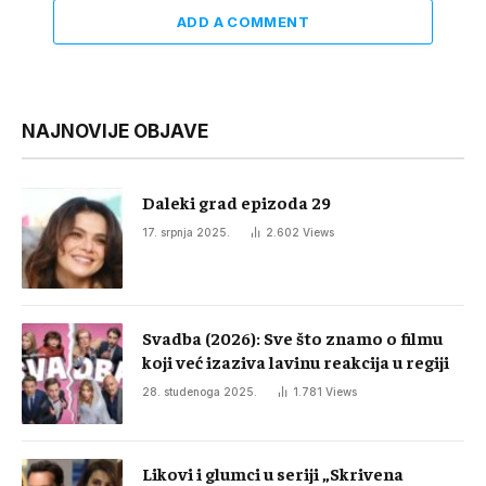
ADD A COMMENT
NAJNOVIJE OBJAVE
Daleki grad epizoda 29
17. srpnja 2025.
2.602
Views
Svadba (2026): Sve što znamo o filmu
koji već izaziva lavinu reakcija u regiji
28. studenoga 2025.
1.781
Views
Likovi i glumci u seriji „Skrivena