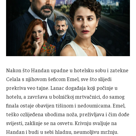
Nakon što Handan upadne u hotelsku sobu i zatekne
Celala s njihovom šeficom Emel, sve što slijedi
prekriva veo tajne. Lanac događaja koji počinje u
hotelu, a završava u bolničkoj mrtvačnici, do samog
finala ostaje obavijen tišinom i nedoumicama. Emel,
teško ozlijeđena ubodima noža, preživljava i čim dođe
svijesti, zaklinje se na osvetu. Krivnju svaljuje na
Handan i budi u sebi hladnu, neumoljivu mržnju.