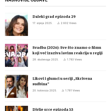
NAJNOVIJE OBJAVE
Daleki grad epizoda 29
17. srpnja 2025.
2.602
Views
Svadba (2026): Sve što znamo o filmu
koji već izaziva lavinu reakcija u regiji
28. studenoga 2025.
1.783
Views
Likovi i glumci u seriji „Skrivena
sudbina“
20. kolovoza 2025.
1.781
Views
Divlje srce epizoda 53