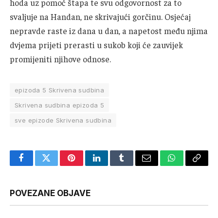
hoda uz pomoć štapa te svu odgovornost za to
svaljuje na Handan, ne skrivajući gorčinu. Osjećaj
nepravde raste iz dana u dan, a napetost među njima
dvjema prijeti prerasti u sukob koji će zauvijek
promijeniti njihove odnose.
epizoda 5 Skrivena sudbina
Skrivena sudbina epizoda 5
sve epizode Skrivena sudbina
Facebook
Twitter
Pinterest
LinkedIn
Tumblr
Email
WhatsApp
Copy
Link
POVEZANE OBJAVE