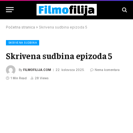
Početna stranica
»
Skrivena sudbina epizoda 5
SKRIVENA SUDBINA
Skrivena sudbina epizoda 5
By
FILMOFILIJA.COM
22. kolovoza 2025.
Nema komentara
1 Min Read
28
Views