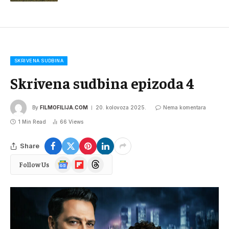
SKRIVENA SUDBINA
Skrivena sudbina epizoda 4
By
FILMOFILIJA.COM
20. kolovoza 2025.
Nema komentara
1 Min Read
66
Views
Share
Google
Flipboard
Threads
Follow Us
News