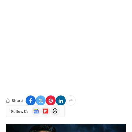
Share
Google
Flipboard
Threads
Follow Us
News