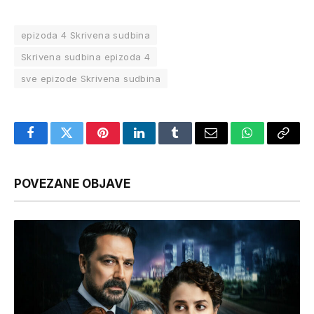
epizoda 4 Skrivena sudbina
Skrivena sudbina epizoda 4
sve epizode Skrivena sudbina
Facebook
Twitter
Pinterest
LinkedIn
Tumblr
Email
WhatsApp
Copy
Link
POVEZANE OBJAVE