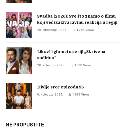
Svadba (2026): Sve što znamo o filmu
koji već izaziva lavinu reakcija u regiji
28. studenoga 2025.
1.783
Views
Likovi i glumci u seriji „Skrivena
sudbina“
20. kolovoza 2025.
1.781
Views
Divlje srce epizoda 53
6. kolovoza 2024.
1.365
Views
NE PROPUSTITE