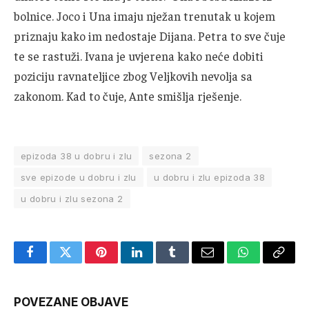
bolnice. Joco i Una imaju nježan trenutak u kojem
priznaju kako im nedostaje Dijana. Petra to sve čuje
te se rastuži. Ivana je uvjerena kako neće dobiti
poziciju ravnateljice zbog Veljkovih nevolja sa
zakonom. Kad to čuje, Ante smišlja rješenje.
epizoda 38 u dobru i zlu
sezona 2
sve epizode u dobru i zlu
u dobru i zlu epizoda 38
u dobru i zlu sezona 2
Facebook
Twitter
Pinterest
LinkedIn
Tumblr
Email
WhatsApp
Copy
Link
POVEZANE OBJAVE