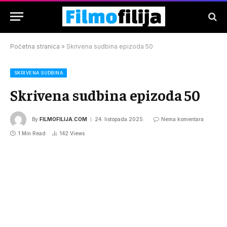
Početna stranica
»
Skrivena sudbina epizoda 50
SKRIVENA SUDBINA
Skrivena sudbina epizoda 50
By
FILMOFILIJA.COM
24. listopada 2025.
Nema komentara
1 Min Read
142
Views