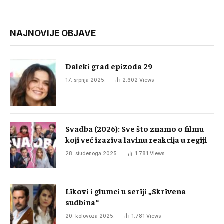
NAJNOVIJE OBJAVE
Daleki grad epizoda 29
17. srpnja 2025.
2.602
Views
Svadba (2026): Sve što znamo o filmu
koji već izaziva lavinu reakcija u regiji
28. studenoga 2025.
1.781
Views
Likovi i glumci u seriji „Skrivena
sudbina“
20. kolovoza 2025.
1.781
Views