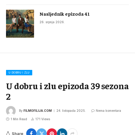
Nasljednik epizoda 41
26. srpnja 2026.
U DOBRU I ZLU
U dobru i zlu epizoda 39 sezona
2
By
FILMOFILIJA.COM
24. listopada 2025.
Nema komentara
1 Min Read
171
Views
Share