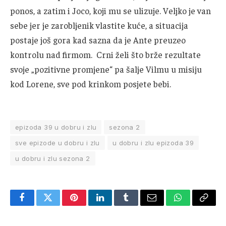
ponos, a zatim i Joco, koji mu se ulizuje. Veljko je van
sebe jer je zarobljenik vlastite kuće, a situacija
postaje još gora kad sazna da je Ante preuzeo
kontrolu nad firmom. Crni želi što brže rezultate
svoje „pozitivne promjene“ pa šalje Vilmu u misiju
kod Lorene, sve pod krinkom posjete bebi.
epizoda 39 u dobru i zlu
sezona 2
sve epizode u dobru i zlu
u dobru i zlu epizoda 39
u dobru i zlu sezona 2
Facebook
Twitter
Pinterest
LinkedIn
Tumblr
Email
WhatsApp
Copy
Link