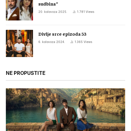
sudbina“
20. kolovoza 2025.
1.781
Views
Divlje srce epizoda 53
6. kolovoza 2024.
1.365
Views
NE PROPUSTITE