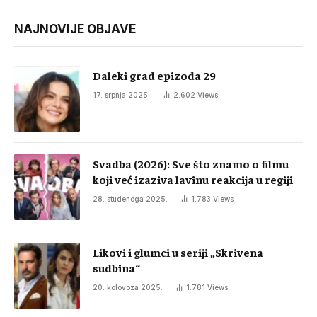
NAJNOVIJE OBJAVE
Daleki grad epizoda 29
17. srpnja 2025.
2.602
Views
Svadba (2026): Sve što znamo o filmu
koji već izaziva lavinu reakcija u regiji
28. studenoga 2025.
1.783
Views
Likovi i glumci u seriji „Skrivena
sudbina“
20. kolovoza 2025.
1.781
Views