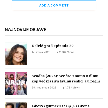
ADD A COMMENT
NAJNOVIJE OBJAVE
Daleki grad epizoda 29
17. srpnja 2025.
2.602
Views
Svadba (2026): Sve što znamo o filmu
koji već izaziva lavinu reakcija u regiji
28. studenoga 2025.
1.783
Views
Likovi i glumci u seriji „Skrivena