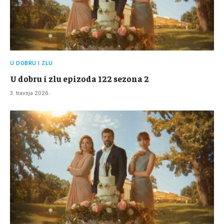
U DOBRU I ZLU
U dobru i zlu epizoda 122 sezona 2
3. travnja 2026.