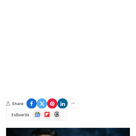
Share
Google
Flipboard
Threads
Follow Us
News