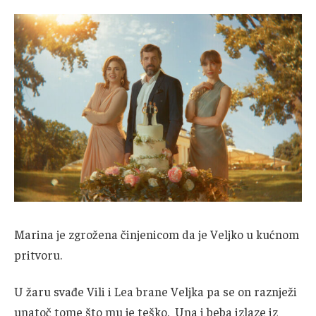
Marina je zgrožena činjenicom da je Veljko u kućnom
pritvoru.
U žaru svađe Vili i Lea brane Veljka pa se on raznježi
unatoč tome što mu je teško. Una i beba izlaze iz