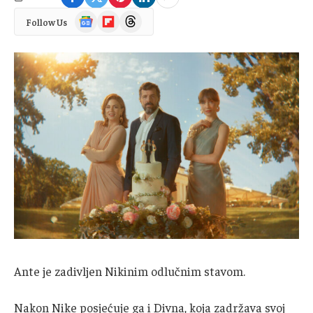
Google
Flipboard
Threads
Follow Us
News
Ante je zadivljen Nikinim odlučnim stavom.
Nakon Nike posjećuje ga i Divna, koja zadržava svoj