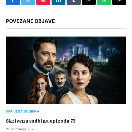
Facebook
Twitter
Pinterest
LinkedIn
Tumblr
Email
WhatsApp
Copy
Link
POVEZANE OBJAVE
SKRIVENA SUDBINA
Skrivena sudbina epizoda 73
21. studenoga 2025.