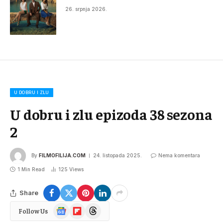
26. srpnja 2026.
U DOBRU I ZLU
U dobru i zlu epizoda 38 sezona
2
By
FILMOFILIJA.COM
24. listopada 2025.
Nema komentara
1 Min Read
125
Views
Share
Google
Flipboard
Threads
Follow Us
News