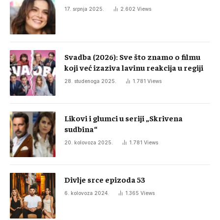
17. srpnja 2025.
2.602
Views
Svadba (2026): Sve što znamo o filmu
koji već izaziva lavinu reakcija u regiji
28. studenoga 2025.
1.781
Views
Likovi i glumci u seriji „Skrivena
sudbina“
20. kolovoza 2025.
1.781
Views
Divlje srce epizoda 53
6. kolovoza 2024.
1.365
Views