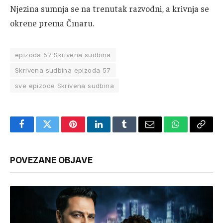
Njezina sumnja se na trenutak razvodni, a krivnja se
okrene prema Čınaru.
epizoda 57 Skrivena sudbina
Skrivena sudbina epizoda 57
sve epizode Skrivena sudbina
Facebook
Twitter
Pinterest
LinkedIn
Tumblr
Email
WhatsApp
Copy
Link
POVEZANE OBJAVE