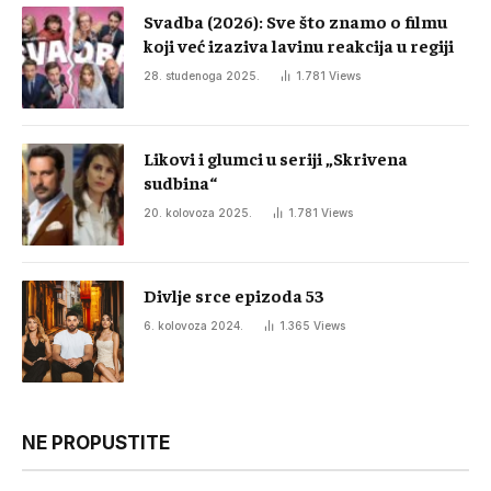
Svadba (2026): Sve što znamo o filmu
koji već izaziva lavinu reakcija u regiji
28. studenoga 2025.
1.781
Views
Likovi i glumci u seriji „Skrivena
sudbina“
20. kolovoza 2025.
1.781
Views
Divlje srce epizoda 53
6. kolovoza 2024.
1.365
Views
NE PROPUSTITE