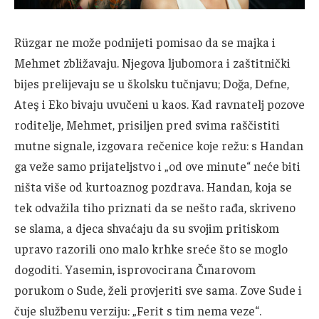
Rüzgar ne može podnijeti pomisao da se majka i
Mehmet zbližavaju. Njegova ljubomora i zaštitnički
bijes prelijevaju se u školsku tučnjavu; Doğa, Defne,
Ateş i Eko bivaju uvučeni u kaos. Kad ravnatelj pozove
roditelje, Mehmet, prisiljen pred svima raščistiti
mutne signale, izgovara rečenice koje režu: s Handan
ga veže samo prijateljstvo i „od ove minute“ neće biti
ništa više od kurtoaznog pozdrava. Handan, koja se
tek odvažila tiho priznati da se nešto rađa, skriveno
se slama, a djeca shvaćaju da su svojim pritiskom
upravo razorili ono malo krhke sreće što se moglo
dogoditi. Yasemin, isprovocirana Čınarovom
porukom o Sude, želi provjeriti sve sama. Zove Sude i
čuje službenu verziju: „Ferit s tim nema veze“.