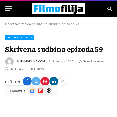
Početna stranica
»
Skrivena sudbina epizoda 59
SKRIVENA SUDBINA
Skrivena sudbina epizoda 59
By
FILMOFILIJA.COM
1. studenoga 2025.
Nema komentara
1 Min Read
165
Views
Share
Google
Flipboard
Threads
Follow Us
News