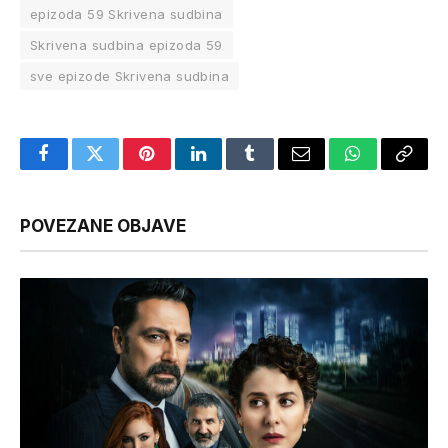
epizoda 59 Skrivena sudbina
Skrivena sudbina epizoda 59
sve epizode Skrivena sudbina
Facebook
Twitter
Pinterest
LinkedIn
Tumblr
Email
WhatsApp
Copy
Link
POVEZANE OBJAVE