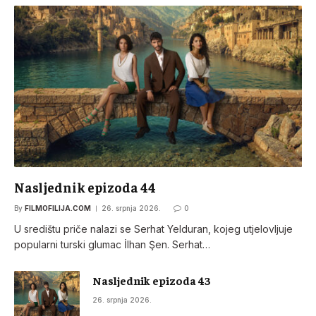
Nasljednik epizoda 44
By
FILMOFILIJA.COM
26. srpnja 2026.
0
U središtu priče nalazi se Serhat Yelduran, kojeg utjelovljuje
popularni turski glumac İlhan Şen. Serhat…
Nasljednik epizoda 43
26. srpnja 2026.