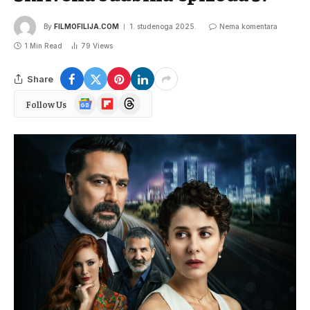
By
FILMOFILIJA.COM
1. studenoga 2025.
Nema komentara
1 Min Read
79
Views
Share
Google
Flipboard
Threads
Follow Us
News