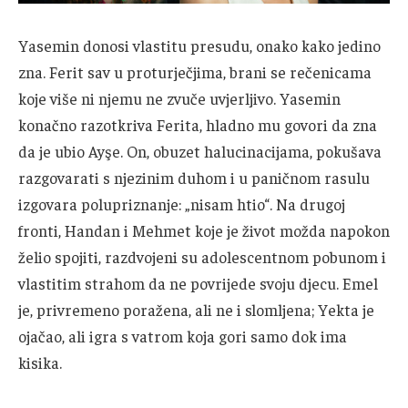
Yasemin donosi vlastitu presudu, onako kako jedino
zna. Ferit sav u proturječjima, brani se rečenicama
koje više ni njemu ne zvuče uvjerljivo. Yasemin
konačno razotkriva Ferita, hladno mu govori da zna
da je ubio Ayşe. On, obuzet halucinacijama, pokušava
razgovarati s njezinim duhom i u paničnom rasulu
izgovara polupriznanje: „nisam htio“. Na drugoj
fronti, Handan i Mehmet koje je život možda napokon
želio spojiti, razdvojeni su adolescentnom pobunom i
vlastitim strahom da ne povrijede svoju djecu. Emel
je, privremeno poražena, ali ne i slomljena; Yekta je
ojačao, ali igra s vatrom koja gori samo dok ima
kisika.