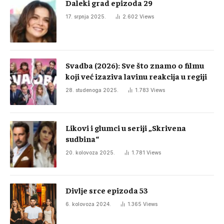
Daleki grad epizoda 29
17. srpnja 2025.
2.602
Views
Svadba (2026): Sve što znamo o filmu
koji već izaziva lavinu reakcija u regiji
28. studenoga 2025.
1.783
Views
Likovi i glumci u seriji „Skrivena
sudbina“
20. kolovoza 2025.
1.781
Views
Divlje srce epizoda 53
6. kolovoza 2024.
1.365
Views