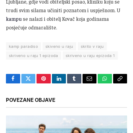
Ljubljane, gdje vodi obiteljski posao, kliniku koju se
trudi svim silama učiniti poznatom i uspješnom. U
kampu
se nalazi i obitelj Kovač koja godinama
posjećuje odmaralište.
kamp paradiso
skiveno u raju
skrito v raju
skriveno u raju 1 epizoda
skriveno u raju epizoda 1
Facebook
Twitter
Pinterest
LinkedIn
Tumblr
Email
WhatsApp
Copy
Link
POVEZANE OBJAVE