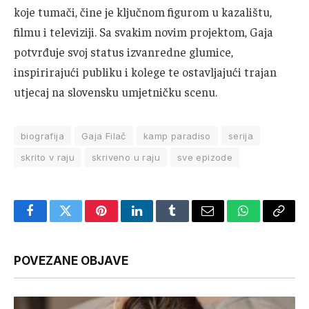
koje tumači, čine je ključnom figurom u kazalištu,
filmu i televiziji. Sa svakim novim projektom, Gaja
potvrđuje svoj status izvanredne glumice,
inspirirajući publiku i kolege te ostavljajući trajan
utjecaj na slovensku umjetničku scenu.
biografija
Gaja Filač
kamp paradiso
serija
skrito v raju
skriveno u raju
sve epizode
Facebook
Twitter
Pinterest
LinkedIn
Tumblr
Email
WhatsApp
Copy
Link
POVEZANE OBJAVE