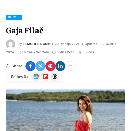
GLUMCI
Gaja Filač
By
FILMOFILIJA.COM
20. svibnja 2024.
Updated:
20. svibnja
2024.
Nema komentara
3 Mins Read
9
Views
Share
Google
Flipboard
Threads
Follow Us
News