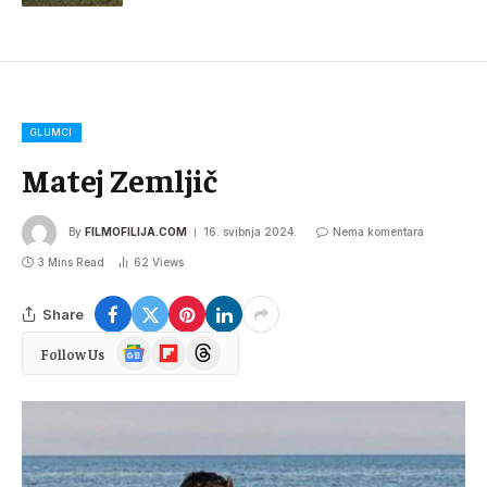
GLUMCI
Matej Zemljič
By
FILMOFILIJA.COM
16. svibnja 2024.
Nema komentara
3 Mins Read
62
Views
Share
Google
Flipboard
Threads
Follow Us
News