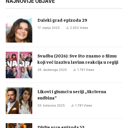
NAJNOVIJE OBJAVE
Daleki grad epizoda 29
17. srpnja 2025.
2.602
Views
Svadba (2026): Sve što znamo o filmu
koji već izaziva lavinu reakcija u regiji
28. studenoga 2025.
1.781
Views
Likovi i glumci u seriji „Skrivena
sudbina“
20. kolovoza 2025.
1.781
Views
Divlje srce epizoda 53