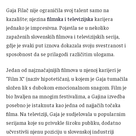
Gaja Filač nije ograničila svoj talent samo na
kazalište; njezina
filmska i televizijska
karijera
jednako je impresivna. Pojavila se u nekoliko
zapaženih slovenskih filmova i televizijskih serija,
gdje je svaki put iznova dokazala svoju svestranost i
sposobnost da se prilagodi različitim ulogama.
Jedan od najznačajnijih filmova u njenoj karijeri je
“Film X” (naziv hipotetičan), u kojem je Gaja tumačila
složen lik s dubokom emocionalnom snagom. Film je
bio hvaljen na mnogim festivalima, a Gajina izvedba
posebno je istaknuta kao jedna od najjačih točaka
filma. Na televiziji, Gaja je sudjelovala u popularnim
serijama koje su privukle široku publiku, dodatno
učvrstivši njenu poziciju u slovenskoj industriji