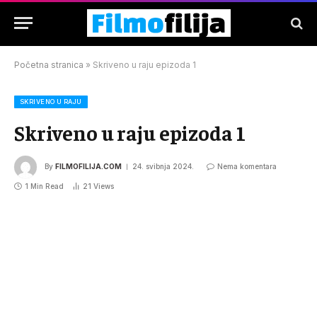
Početna stranica
»
Skriveno u raju epizoda 1
SKRIVENO U RAJU
Skriveno u raju epizoda 1
By
FILMOFILIJA.COM
24. svibnja 2024.
Nema komentara
1 Min Read
21
Views