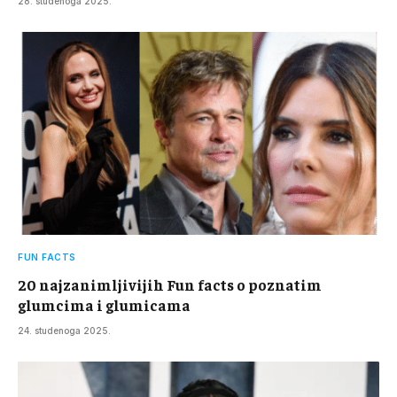
28. studenoga 2025.
FUN FACTS
20 najzanimljivijih Fun facts o poznatim
glumcima i glumicama
24. studenoga 2025.