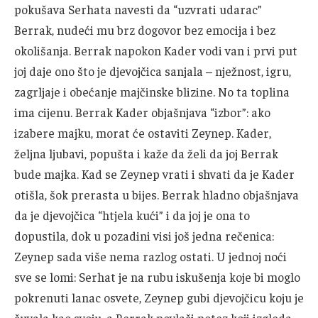
pokušava Serhata navesti da “uzvrati udarac”
Berrak, nudeći mu brz dogovor bez emocija i bez
okolišanja. Berrak napokon Kader vodi van i prvi put
joj daje ono što je djevojčica sanjala – nježnost, igru,
zagrljaje i obećanje majčinske blizine. No ta toplina
ima cijenu. Berrak Kader objašnjava “izbor”: ako
izabere majku, morat će ostaviti Zeynep. Kader,
željna ljubavi, popušta i kaže da želi da joj Berrak
bude majka. Kad se Zeynep vrati i shvati da je Kader
otišla, šok prerasta u bijes. Berrak hladno objašnjava
da je djevojčica “htjela kući” i da joj je ona to
dopustila, dok u pozadini visi još jedna rečenica:
Zeynep sada više nema razlog ostati. U jednoj noći
sve se lomi: Serhat je na rubu iskušenja koje bi moglo
pokrenuti lanac osvete, Zeynep gubi djevojčicu koju je
čuvala kao svoju, a Berrak povlači potez koji izgleda