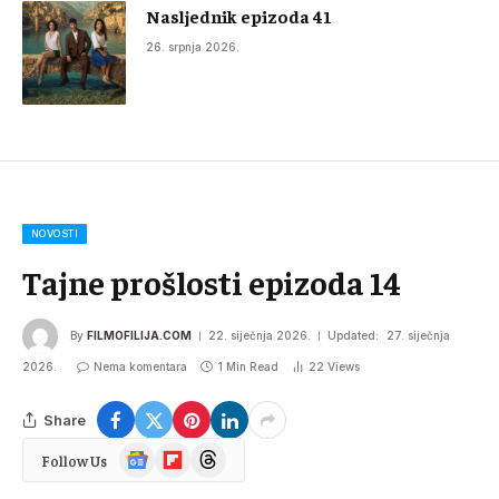
Nasljednik epizoda 41
26. srpnja 2026.
NOVOSTI
Tajne prošlosti epizoda 14
By
FILMOFILIJA.COM
22. siječnja 2026.
Updated:
27. siječnja
2026.
Nema komentara
1 Min Read
22
Views
Share
Google
Flipboard
Threads
Follow Us
News