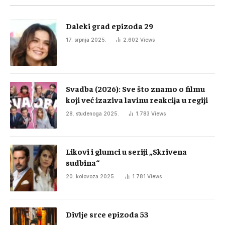
Daleki grad epizoda 29
17. srpnja 2025.
2.602
Views
Svadba (2026): Sve što znamo o filmu
koji već izaziva lavinu reakcija u regiji
28. studenoga 2025.
1.783
Views
Likovi i glumci u seriji „Skrivena
sudbina“
20. kolovoza 2025.
1.781
Views
Divlje srce epizoda 53