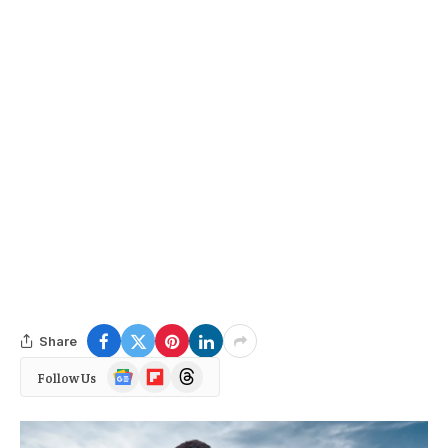
Share
Google
Flipboard
Threads
Follow Us
News