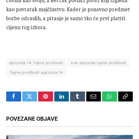
kao povratak majčinstvu. Kader je ponovno predmet
borbe odraslih, a pitanje je samo tko će prvi platiti
cijenu tog izbora.
epizoda 14 Tajne prošlosti
sve epizode tajne prošlosti
Tajne prošlosti epizoda 14
Facebook
Twitter
Pinterest
LinkedIn
Tumblr
Email
WhatsApp
Copy
Link
POVEZANE OBJAVE