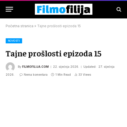
Početna stranica
»
Tajne prošlosti epizoda 15
NOVOSTI
Tajne prošlosti epizoda 15
By
FILMOFILIJA.COM
22. siječnja 2026.
Updated:
27. siječnja
2026.
Nema komentara
1 Min Read
33
Views