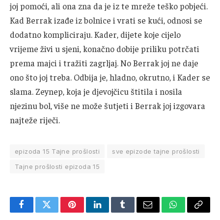
joj pomoći, ali ona zna da je iz te mreže teško pobjeći.
Kad Berrak izađe iz bolnice i vrati se kući, odnosi se
dodatno kompliciraju. Kader, dijete koje cijelo
vrijeme živi u sjeni, konačno dobije priliku potrčati
prema majci i tražiti zagrljaj. No Berrak joj ne daje
ono što joj treba. Odbija je, hladno, okrutno, i Kader se
slama. Zeynep, koja je djevojčicu štitila i nosila
njezinu bol, više ne može šutjeti i Berrak joj izgovara
najteže riječi.
epizoda 15 Tajne prošlosti
sve epizode tajne prošlosti
Tajne prošlosti epizoda 15
Facebook
Twitter
Pinterest
LinkedIn
Tumblr
Email
WhatsApp
Copy