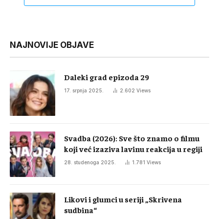
NAJNOVIJE OBJAVE
Daleki grad epizoda 29
17. srpnja 2025.
2.602
Views
Svadba (2026): Sve što znamo o filmu
koji već izaziva lavinu reakcija u regiji
28. studenoga 2025.
1.781
Views
Likovi i glumci u seriji „Skrivena
sudbina“