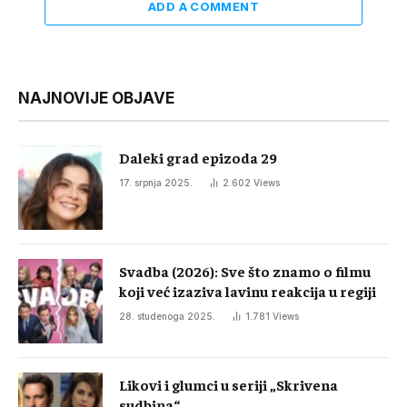
ADD A COMMENT
NAJNOVIJE OBJAVE
Daleki grad epizoda 29
17. srpnja 2025.
2.602
Views
Svadba (2026): Sve što znamo o filmu
koji već izaziva lavinu reakcija u regiji
28. studenoga 2025.
1.781
Views
Likovi i glumci u seriji „Skrivena
sudbina“