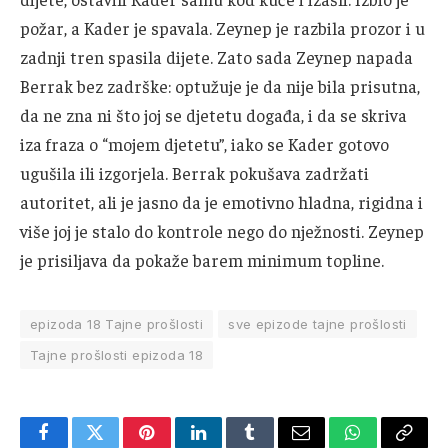
požar, a Kader je spavala. Zeynep je razbila prozor i u
zadnji tren spasila dijete. Zato sada Zeynep napada
Berrak bez zadrške: optužuje je da nije bila prisutna,
da ne zna ni što joj se djetetu događa, i da se skriva
iza fraza o “mojem djetetu”, iako se Kader gotovo
ugušila ili izgorjela. Berrak pokušava zadržati
autoritet, ali je jasno da je emotivno hladna, rigidna i
više joj je stalo do kontrole nego do nježnosti. Zeynep
je prisiljava da pokaže barem minimum topline.
epizoda 18 Tajne prošlosti
sve epizode tajne prošlosti
Tajne prošlosti epizoda 18
Facebook
Twitter
Pinterest
LinkedIn
Tumblr
Email
WhatsApp
Copy