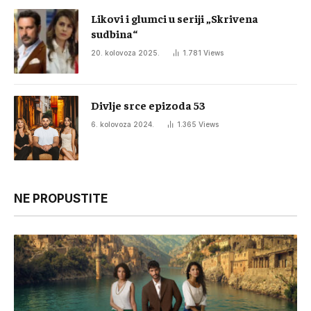
Likovi i glumci u seriji „Skrivena
sudbina“
20. kolovoza 2025.
1.781
Views
Divlje srce epizoda 53
6. kolovoza 2024.
1.365
Views
NE PROPUSTITE