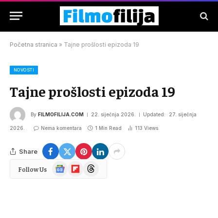
Početna stranica
»
Tajne prošlosti epizoda 19
NOVOSTI
Tajne prošlosti epizoda 19
By
FILMOFILIJA.COM
22. siječnja 2026.
Updated:
27. siječnja
2026.
Nema komentara
1 Min Read
113
Views
Share
Google
Flipboard
Threads
Follow Us
News