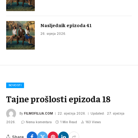
Nasljednik epizoda 41
26. srpnja 2026.
NOVOSTI
Tajne prošlosti epizoda 18
By
FILMOFILIJA.COM
22. siječnja 2026.
Updated:
27. siječnja
2026.
Nema komentara
1 Min Read
163
Views
Share