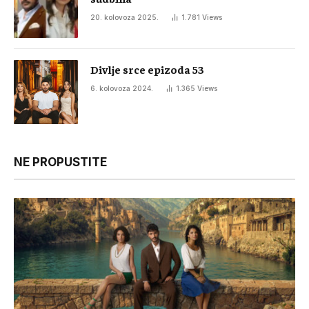
20. kolovoza 2025.
1.781
Views
Divlje srce epizoda 53
6. kolovoza 2024.
1.365
Views
NE PROPUSTITE