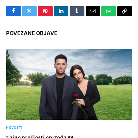
Facebook
Twitter
Pinterest
LinkedIn
Tumblr
Email
WhatsApp
Copy
Link
POVEZANE OBJAVE
NOVOSTI
Tajne prošlosti epizoda 89