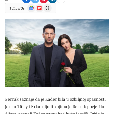
Google
Flipboard
Threads
Follow Us
News
Berrak saznaje da je Kader bila u ozbiljnoj opasnosti
jer su Tülay i Erkan, ljudi kojima je Berrak povjerila
dijete, ostavili Kader samu kod kuće i izašli. Izbio je