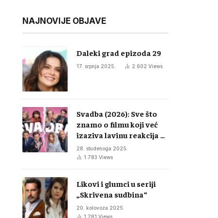
NAJNOVIJE OBJAVE
Daleki grad epizoda 29
17. srpnja 2025.
2.602
Views
Svadba (2026): Sve što
znamo o filmu koji već
izaziva lavinu reakcija u
regiji
28. studenoga 2025.
1.783
Views
Likovi i glumci u seriji
„Skrivena sudbina“
20. kolovoza 2025.
1.781
Views