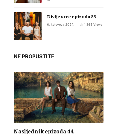
Divlje srce epizoda 53
6. kolovoza 2024.
1.365
Views
NE PROPUSTITE
Nasljednik epizoda 44