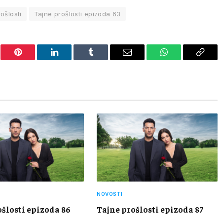
ošlosti
Tajne prošlosti epizoda 63
er
Pinterest
LinkedIn
Tumblr
Email
WhatsApp
Copy
Link
NOVOSTI
ošlosti epizoda 86
Tajne prošlosti epizoda 87