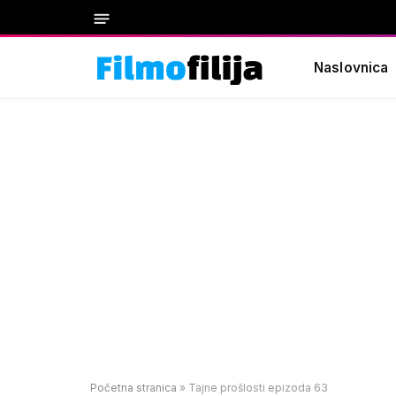
Naslovnica
Početna stranica
»
Tajne prošlosti epizoda 63