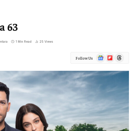
a 63
ntara
1 Min Read
25
Views
Google
Flipboard
Threads
Follow Us
News