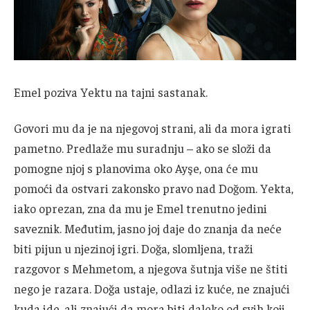
Emel poziva Yektu na tajni sastanak.
Govori mu da je na njegovoj strani, ali da mora igrati
pametno. Predlaže mu suradnju – ako se složi da
pomogne njoj s planovima oko Ayşe, ona će mu
pomoći da ostvari zakonsko pravo nad Doğom. Yekta,
iako oprezan, zna da mu je Emel trenutno jedini
saveznik. Međutim, jasno joj daje do znanja da neće
biti pijun u njezinoj igri. Doğa, slomljena, traži
razgovor s Mehmetom, a njegova šutnja više ne štiti
nego je razara. Doğa ustaje, odlazi iz kuće, ne znajući
kuda ide, ali znajući da mora biti daleko od svih koji