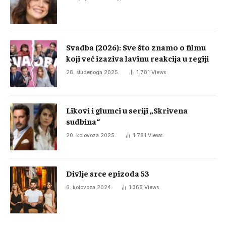
Svadba (2026): Sve što znamo o filmu
koji već izaziva lavinu reakcija u regiji
28. studenoga 2025.
1.781
Views
Likovi i glumci u seriji „Skrivena
sudbina“
20. kolovoza 2025.
1.781
Views
Divlje srce epizoda 53
6. kolovoza 2024.
1.365
Views