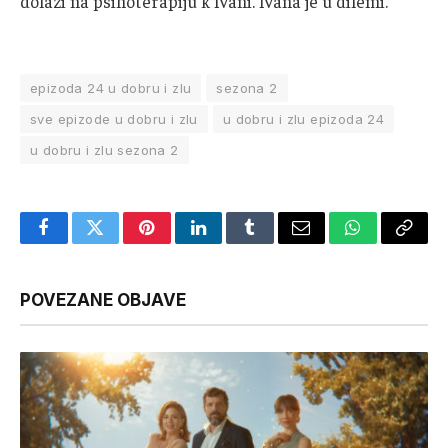
dolazi na psihoterapiju k Ivani. Ivana je u dilemi.
epizoda 24 u dobru i zlu
sezona 2
sve epizode u dobru i zlu
u dobru i zlu epizoda 24
u dobru i zlu sezona 2
Facebook
Twitter
Pinterest
LinkedIn
Tumblr
Email
WhatsApp
Copy
Link
POVEZANE OBJAVE