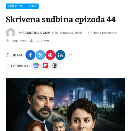
SKRIVENA SUDBINA
Skrivena sudbina epizoda 44
By
FILMOFILIJA.COM
10. listopada 2025.
Nema komentara
1 Min Read
167
Views
Share
Google
Flipboard
Threads
Follow Us
News