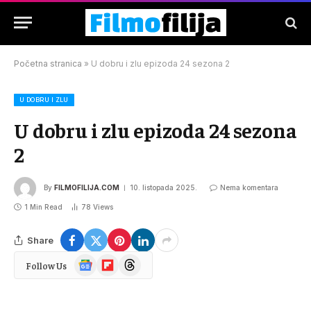
Početna stranica
»
U dobru i zlu epizoda 24 sezona 2
U DOBRU I ZLU
U dobru i zlu epizoda 24 sezona
2
By
FILMOFILIJA.COM
10. listopada 2025.
Nema komentara
1 Min Read
78
Views
Share
Google
Flipboard
Threads
Follow Us
News