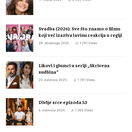
Svadba (2026): Sve što znamo o filmu
koji već izaziva lavinu reakcija u regiji
28. studenoga 2025.
1.781
Views
Likovi i glumci u seriji „Skrivena
sudbina“
20. kolovoza 2025.
1.781
Views
Divlje srce epizoda 53
6. kolovoza 2024.
1.365
Views