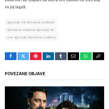
su joj lagali.
epizoda 44 Skrivena sudbina
Skrivena sudbina epizoda 44
sve epizode Skrivena sudbina
Facebook
Twitter
Pinterest
LinkedIn
Tumblr
Email
WhatsApp
Copy
Link
POVEZANE OBJAVE