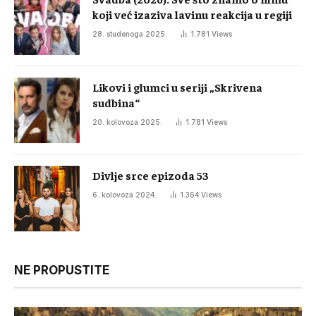
koji već izaziva lavinu reakcija u regiji
28. studenoga 2025.
1.781
Views
Likovi i glumci u seriji „Skrivena
sudbina“
20. kolovoza 2025.
1.781
Views
Divlje srce epizoda 53
6. kolovoza 2024.
1.364
Views
NE PROPUSTITE