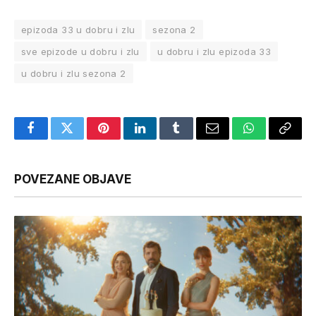
epizoda 33 u dobru i zlu
sezona 2
sve epizode u dobru i zlu
u dobru i zlu epizoda 33
u dobru i zlu sezona 2
Facebook
Twitter
Pinterest
LinkedIn
Tumblr
Email
WhatsApp
Copy
Link
POVEZANE OBJAVE