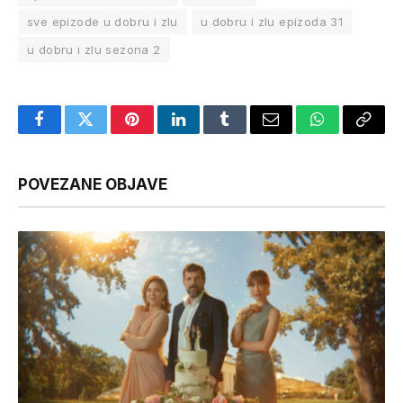
sve epizode u dobru i zlu
u dobru i zlu epizoda 31
u dobru i zlu sezona 2
Facebook
Twitter
Pinterest
LinkedIn
Tumblr
Email
WhatsApp
Copy
Link
POVEZANE OBJAVE