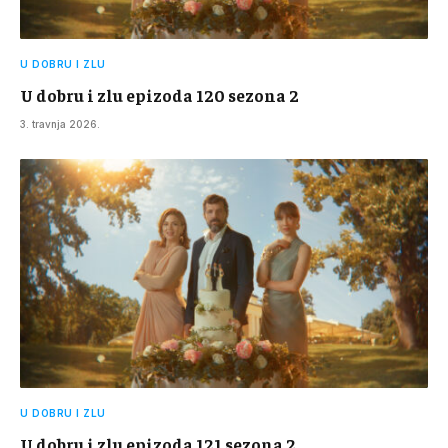
U DOBRU I ZLU
U dobru i zlu epizoda 120 sezona 2
3. travnja 2026.
U DOBRU I ZLU
U dobru i zlu epizoda 121 sezona 2