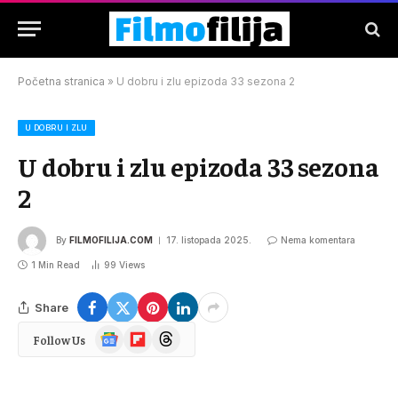
Početna stranica
»
U dobru i zlu epizoda 33 sezona 2
U DOBRU I ZLU
U dobru i zlu epizoda 33 sezona
2
By
FILMOFILIJA.COM
17. listopada 2025.
Nema komentara
1 Min Read
99
Views
Share
Google
Flipboard
Threads
Follow Us
News