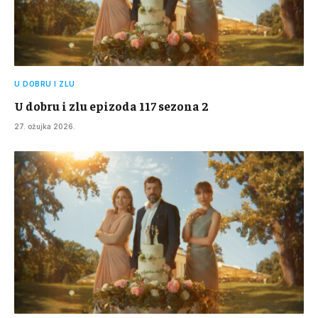
U DOBRU I ZLU
U dobru i zlu epizoda 117 sezona 2
27. ožujka 2026.