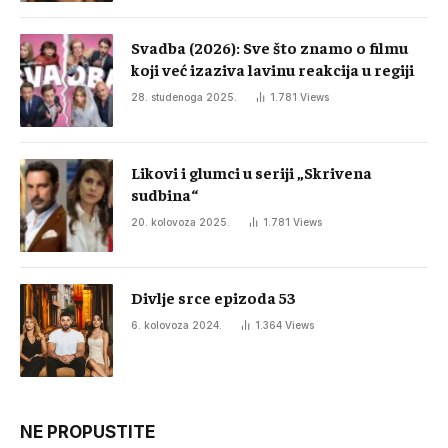
Svadba (2026): Sve što znamo o filmu
koji već izaziva lavinu reakcija u regiji
28. studenoga 2025.
1.781
Views
Likovi i glumci u seriji „Skrivena
sudbina“
20. kolovoza 2025.
1.781
Views
Divlje srce epizoda 53
6. kolovoza 2024.
1.364
Views
NE PROPUSTITE