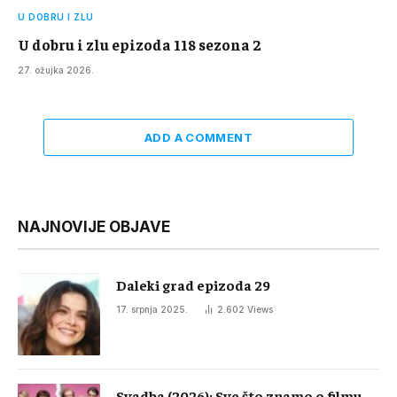
U DOBRU I ZLU
U dobru i zlu epizoda 118 sezona 2
27. ožujka 2026.
ADD A COMMENT
NAJNOVIJE OBJAVE
Daleki grad epizoda 29
17. srpnja 2025.
2.602
Views
Svadba (2026): Sve što znamo o filmu