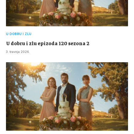
U DOBRU I ZLU
U dobru i zlu epizoda 120 sezona 2
3. travnja 2026.