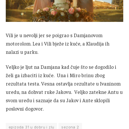
Vili je u nevolji jer se poigrao s Damjanovom
motorolom. Lea i Vili bježe iz kuće, a Klaudija ih
nalazi u parku.
Veljko je ljut na Damjana kad čuje što se dogodilo i
želi ga izbaciti iz kuće. Una i Miro brinu zbog
rezultata testa. Vesna ostavlja rezultate u Ivaninom
uredu, na dohvat ruke Jakovu. Veljko zatekne Antu u
svom uredu i saznaje da su Jakov i Ante sklopili
poslovni dogovor.
epizoda 31 u dobru i zlu
sezona 2