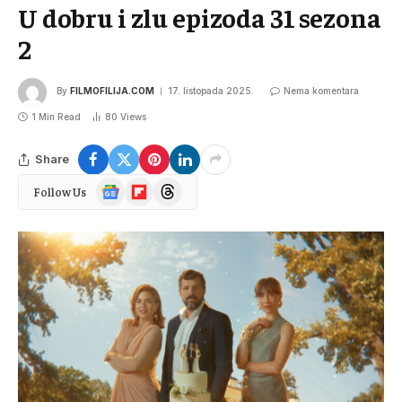
U dobru i zlu epizoda 31 sezona
2
By
FILMOFILIJA.COM
17. listopada 2025.
Nema komentara
1 Min Read
80
Views
Share
Google
Flipboard
Threads
Follow Us
News