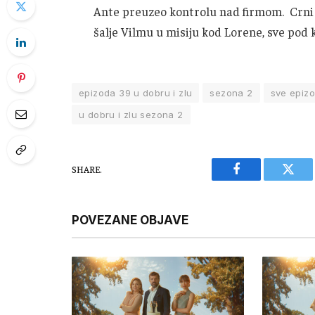
Ante preuzeo kontrolu nad firmom. Crni ž
šalje Vilmu u misiju kod Lorene, sve pod 
epizoda 39 u dobru i zlu
sezona 2
sve epizo
u dobru i zlu sezona 2
SHARE.
Facebook
Twitt
POVEZANE OBJAVE