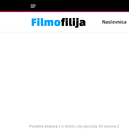
Naslovnica
Početna stranica
»
U dobru i zlu epizoda 39 sezona 2