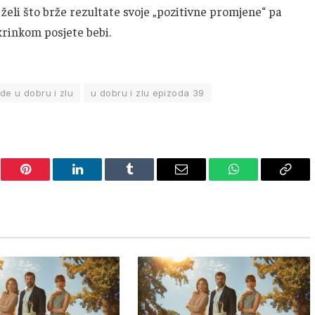
eli što brže rezultate svoje „pozitivne promjene“ pa
krinkom posjete bebi.
de u dobru i zlu
u dobru i zlu epizoda 39
er
Pinterest
LinkedIn
Tumblr
Email
WhatsApp
Copy
Link