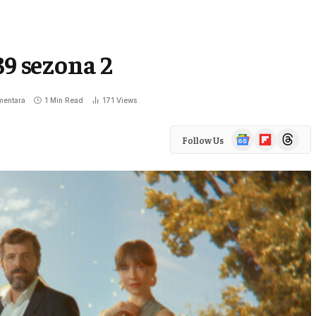
39 sezona 2
entara
1 Min Read
171
Views
Google
Flipboard
Threads
Follow Us
News