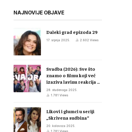
NAJNOVIJE OBJAVE
Daleki grad epizoda 29
17. srpnja 2025.
2.602
Views
Svadba (2026): Sve što
znamo o filmu koji već
izaziva lavinu reakcija u
regiji
28. studenoga 2025.
1.781
Views
Likovi i glumci u seriji
„Skrivena sudbina“
20. kolovoza 2025.
1.781
Views