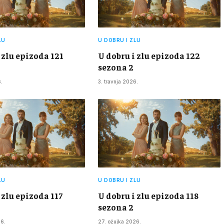
LU
U DOBRU I ZLU
 zlu epizoda 121
U dobru i zlu epizoda 122
sezona 2
.
3. travnja 2026.
LU
U DOBRU I ZLU
 zlu epizoda 117
U dobru i zlu epizoda 118
sezona 2
26.
27. ožujka 2026.