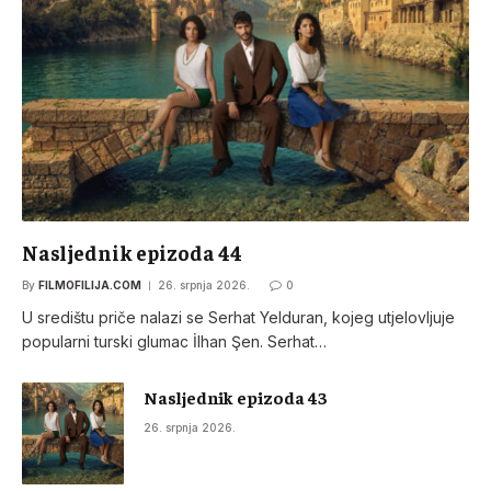
Nasljednik epizoda 44
By
FILMOFILIJA.COM
26. srpnja 2026.
0
U središtu priče nalazi se Serhat Yelduran, kojeg utjelovljuje
popularni turski glumac İlhan Şen. Serhat…
Nasljednik epizoda 43
26. srpnja 2026.