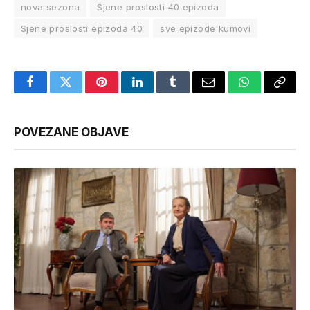
nova sezona
Sjene proslosti 40 epizoda
Sjene proslosti epizoda 40
sve epizode kumovi
Facebook
Twitter
Pinterest
LinkedIn
Tumblr
Email
WhatsApp
Copy
Link
POVEZANE OBJAVE