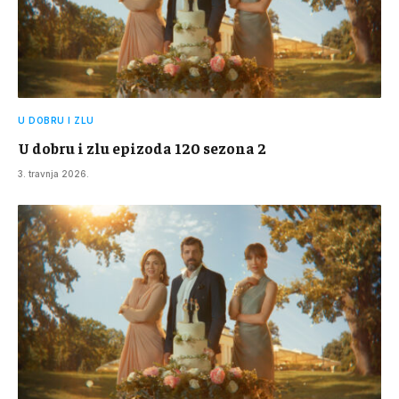
U DOBRU I ZLU
U dobru i zlu epizoda 120 sezona 2
3. travnja 2026.