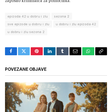
zaposlio kriminalca za pomoćnika.
epizoda 42 u dobru i zlu
sezona 2
sve epizode u dobru i zlu
u dobru i zlu epizoda 42
u dobru i zlu sezona 2
Facebook
Twitter
Pinterest
LinkedIn
Tumblr
Email
WhatsApp
Copy
Link
POVEZANE OBJAVE