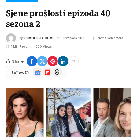
Sjene prošlosti epizoda 40
sezona 2
By
FILMOFILIJA.COM
29. listopada 2025.
Nema komentara
1 Min Read
320
Views
Share
Google
Flipboard
Threads
Follow Us
News