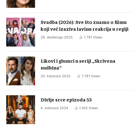
Svadba (2026): Sve što znamo o filmu
koji već izaziva lavinu reakcija u regiji
28. studenoga 2025.
1.781
Views
Likovi i glumci u seriji „Skrivena
sudbina“
20. kolovoza 2025.
1.781
Views
Divlje srce epizoda 53
6. kolovoza 2024.
1.365
Views