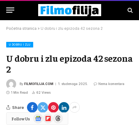
Početna stranica
»
U dobru i zlu epizoda 42 sezona 2
U DOBRU I ZLU
U dobru i zlu epizoda 42 sezona
2
By
FILMOFILIJA.COM
1. studenoga 2025.
Nema komentara
1 Min Read
62
Views
Share
Google
Flipboard
Threads
Follow Us
News