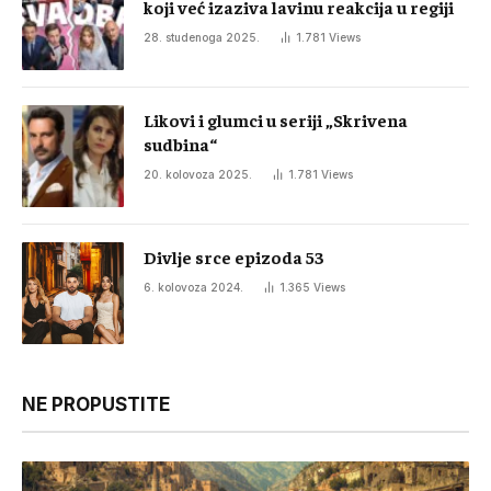
koji već izaziva lavinu reakcija u regiji
28. studenoga 2025.
1.781
Views
Likovi i glumci u seriji „Skrivena
sudbina“
20. kolovoza 2025.
1.781
Views
Divlje srce epizoda 53
6. kolovoza 2024.
1.365
Views
NE PROPUSTITE