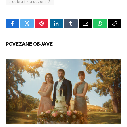
u dobru i zlu sezona 2
Facebook
Twitter
Pinterest
LinkedIn
Tumblr
Email
WhatsApp
Copy
Link
POVEZANE OBJAVE