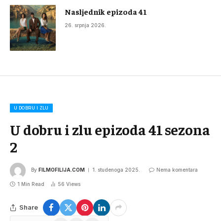
Nasljednik epizoda 41
26. srpnja 2026.
U DOBRU I ZLU
U dobru i zlu epizoda 41 sezona
2
By
FILMOFILIJA.COM
1. studenoga 2025.
Nema komentara
1 Min Read
56
Views
Share