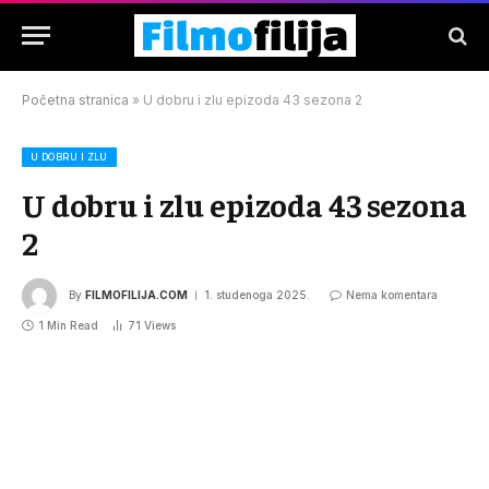
Početna stranica
»
U dobru i zlu epizoda 43 sezona 2
U DOBRU I ZLU
U dobru i zlu epizoda 43 sezona
2
By
FILMOFILIJA.COM
1. studenoga 2025.
Nema komentara
1 Min Read
71
Views