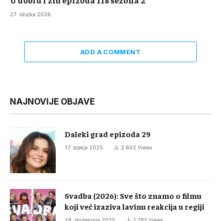
U dobru i zlu epizoda 118 sezona 2
27. ožujka 2026.
ADD A COMMENT
NAJNOVIJE OBJAVE
Daleki grad epizoda 29
17. srpnja 2025.
2.602
Views
Svadba (2026): Sve što znamo o filmu
koji već izaziva lavinu reakcija u regiji
28. studenoga 2025.
1.783
Views