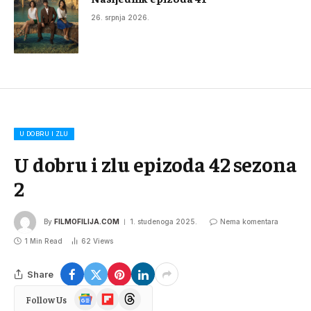
26. srpnja 2026.
U DOBRU I ZLU
U dobru i zlu epizoda 42 sezona
2
By
FILMOFILIJA.COM
1. studenoga 2025.
Nema komentara
1 Min Read
62
Views
Share
Google
Flipboard
Threads
Follow Us
News