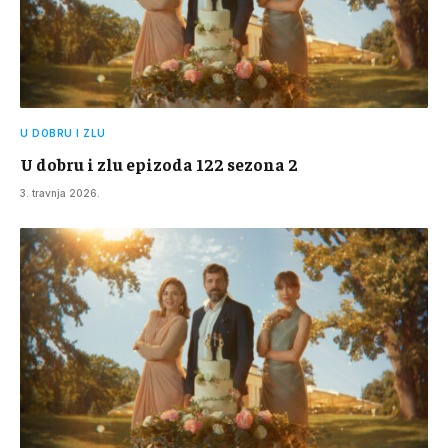
U DOBRU I ZLU
U dobru i zlu epizoda 122 sezona 2
3. travnja 2026.