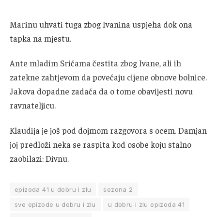
Marinu uhvati tuga zbog Ivanina uspjeha dok ona
tapka na mjestu.
Ante mladim Srićama čestita zbog Ivane, ali ih
zatekne zahtjevom da povećaju cijene obnove bolnice.
Jakova dopadne zadaća da o tome obavijesti novu
ravnateljicu.
Klaudija je još pod dojmom razgovora s ocem. Damjan
joj predloži neka se raspita kod osobe koju stalno
zaobilazi: Divnu.
epizoda 41 u dobru i zlu
sezona 2
sve epizode u dobru i zlu
u dobru i zlu epizoda 41