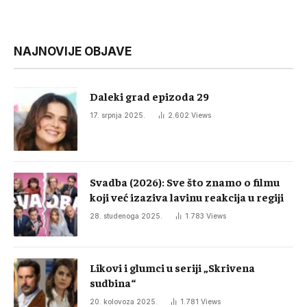
NAJNOVIJE OBJAVE
Daleki grad epizoda 29
17. srpnja 2025.
2.602
Views
Svadba (2026): Sve što znamo o filmu
koji već izaziva lavinu reakcija u regiji
28. studenoga 2025.
1.783
Views
Likovi i glumci u seriji „Skrivena
sudbina“
20. kolovoza 2025.
1.781
Views