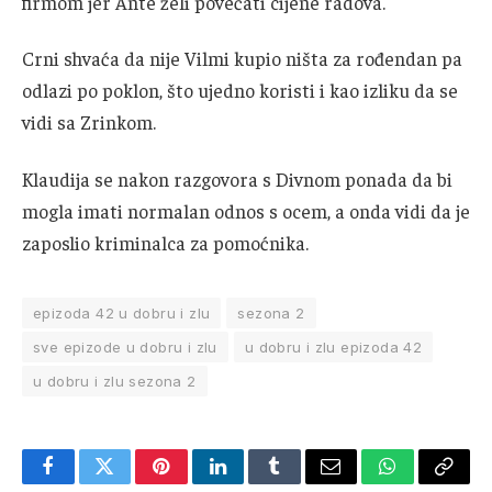
firmom jer Ante želi povećati cijene radova.
Crni shvaća da nije Vilmi kupio ništa za rođendan pa
odlazi po poklon, što ujedno koristi i kao izliku da se
vidi sa Zrinkom.
Klaudija se nakon razgovora s Divnom ponada da bi
mogla imati normalan odnos s ocem, a onda vidi da je
zaposlio kriminalca za pomoćnika.
epizoda 42 u dobru i zlu
sezona 2
sve epizode u dobru i zlu
u dobru i zlu epizoda 42
u dobru i zlu sezona 2
Facebook
Twitter
Pinterest
LinkedIn
Tumblr
Email
WhatsApp
Copy