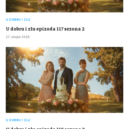
U DOBRU I ZLU
U dobru i zlu epizoda 117 sezona 2
27. ožujka 2026.
U DOBRU I ZLU