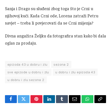
Sanja i Drago su sluđeni zbog toga što je Crni u
njihovoj kući. Kada Crni ode, Lorena zatraži Petru
savjet – treba li povjerovati da se Crni mijenja?
Divna angažira Željku da fotografira stan kako bi dala
oglas za prodaju.
epizoda 43 u dobru i zlu
sezona 2
sve epizode u dobru i zlu
u dobru i zlu epizoda 43
u dobru i zlu sezona 2
Facebook
Twitter
Pinterest
LinkedIn
Tumblr
Email
WhatsApp
Copy
Link