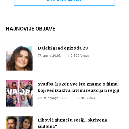
NAJNOVIJE OBJAVE
Daleki grad epizoda 29
17. srpnja 2025.
2.602
Views
Svadba (2026): Sve što znamo o filmu
koji već izaziva lavinu reakcija u regiji
28. studenoga 2025.
1.781
Views
Likovi i glumci u seriji „Skrivena
sudbina“