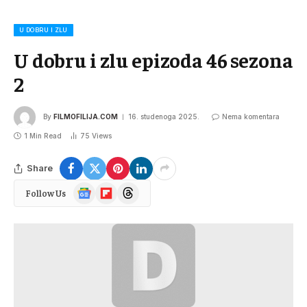
U DOBRU I ZLU
U dobru i zlu epizoda 46 sezona
2
By
FILMOFILIJA.COM
16. studenoga 2025.
Nema komentara
1 Min Read
75
Views
Share
Google
Flipboard
Threads
Follow Us
News