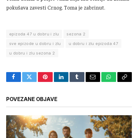
pokušava zavesti Crnog. Toma je zabrinut.
epizoda 47 u dobru i zlu
sezona 2
sve epizode u dobru i zlu
u dobru i zlu epizoda 47
u dobru i zlu sezona 2
Facebook
Twitter
Pinterest
LinkedIn
Tumblr
Email
WhatsApp
Copy
Link
POVEZANE OBJAVE