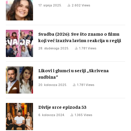
17. srpnja 2025.
2.602
Views
Svadba (2026): Sve što znamo o filmu
koji već izaziva lavinu reakcija u regiji
28. studenoga 2025.
1.781
Views
Likovi i glumci u seriji „Skrivena
sudbina“
20. kolovoza 2025.
1.781
Views
Divlje srce epizoda 53
6. kolovoza 2024.
1.365
Views