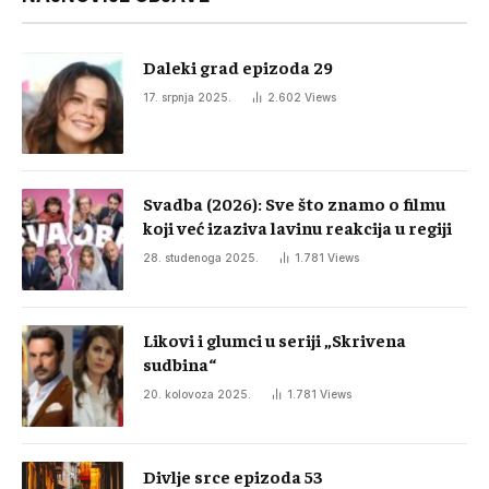
Daleki grad epizoda 29
17. srpnja 2025.
2.602
Views
Svadba (2026): Sve što znamo o filmu
koji već izaziva lavinu reakcija u regiji
28. studenoga 2025.
1.781
Views
Likovi i glumci u seriji „Skrivena
sudbina“
20. kolovoza 2025.
1.781
Views
Divlje srce epizoda 53