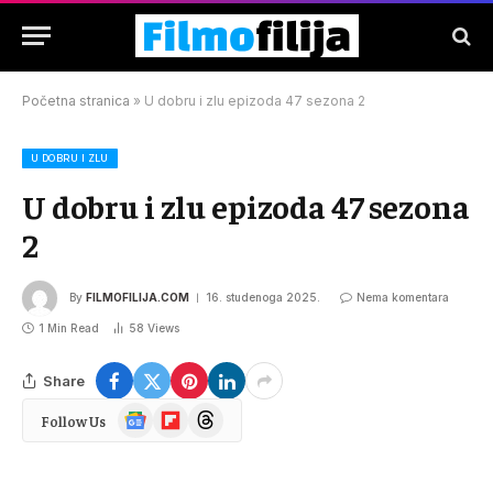
Početna stranica
»
U dobru i zlu epizoda 47 sezona 2
U DOBRU I ZLU
U dobru i zlu epizoda 47 sezona
2
By
FILMOFILIJA.COM
16. studenoga 2025.
Nema komentara
1 Min Read
58
Views
Share
Google
Flipboard
Threads
Follow Us
News