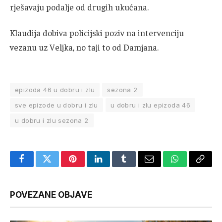
rješavaju podalje od drugih ukućana.
Klaudija dobiva policijski poziv na intervenciju
vezanu uz Veljka, no taji to od Damjana.
epizoda 46 u dobru i zlu
sezona 2
sve epizode u dobru i zlu
u dobru i zlu epizoda 46
u dobru i zlu sezona 2
Facebook
Twitter
Pinterest
LinkedIn
Tumblr
Email
WhatsApp
Copy
Link
POVEZANE OBJAVE