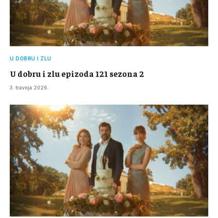
U DOBRU I ZLU
U dobru i zlu epizoda 121 sezona 2
3. travnja 2026.