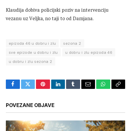
Klaudija dobiva policijski poziv na intervenciju
vezanu uz Veljka, no taji to od Damjana.
epizoda 46 u dobru i zlu
sezona 2
sve epizode u dobru i zlu
u dobru i zlu epizoda 46
u dobru i zlu sezona 2
Facebook
Twitter
Pinterest
LinkedIn
Tumblr
Email
WhatsApp
Copy
Link
POVEZANE OBJAVE