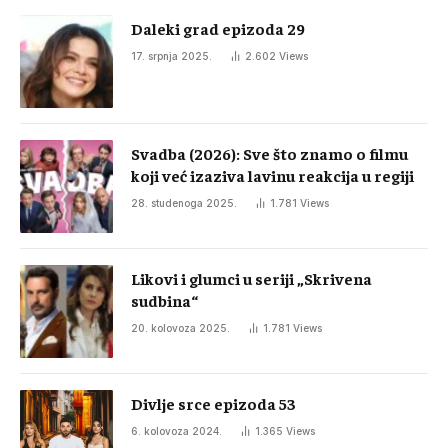
Daleki grad epizoda 29
17. srpnja 2025.
2.602
Views
Svadba (2026): Sve što znamo o filmu
koji već izaziva lavinu reakcija u regiji
28. studenoga 2025.
1.781
Views
Likovi i glumci u seriji „Skrivena
sudbina“
20. kolovoza 2025.
1.781
Views
Divlje srce epizoda 53
6. kolovoza 2024.
1.365
Views