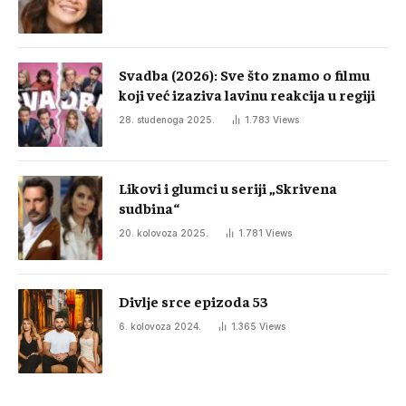
Svadba (2026): Sve što znamo o filmu
koji već izaziva lavinu reakcija u regiji
28. studenoga 2025.
1.783
Views
Likovi i glumci u seriji „Skrivena
sudbina“
20. kolovoza 2025.
1.781
Views
Divlje srce epizoda 53
6. kolovoza 2024.
1.365
Views