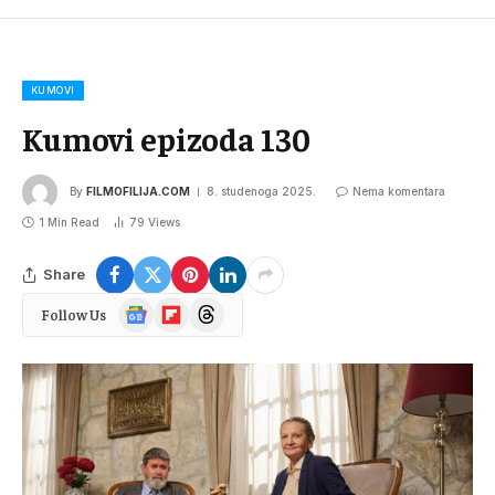
KUMOVI
Kumovi epizoda 130
By
FILMOFILIJA.COM
8. studenoga 2025.
Nema komentara
1 Min Read
79
Views
Share
Google
Flipboard
Threads
Follow Us
News