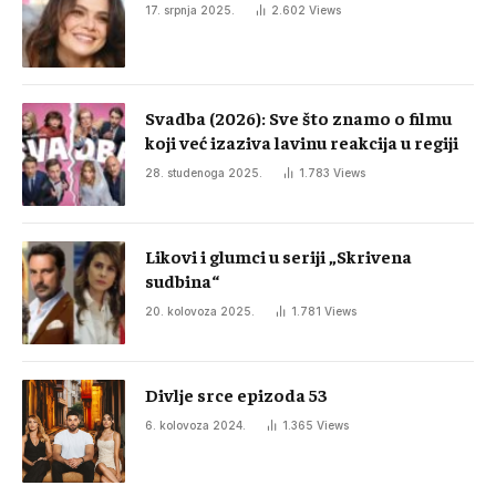
17. srpnja 2025.
2.602
Views
Svadba (2026): Sve što znamo o filmu
koji već izaziva lavinu reakcija u regiji
28. studenoga 2025.
1.783
Views
Likovi i glumci u seriji „Skrivena
sudbina“
20. kolovoza 2025.
1.781
Views
Divlje srce epizoda 53
6. kolovoza 2024.
1.365
Views