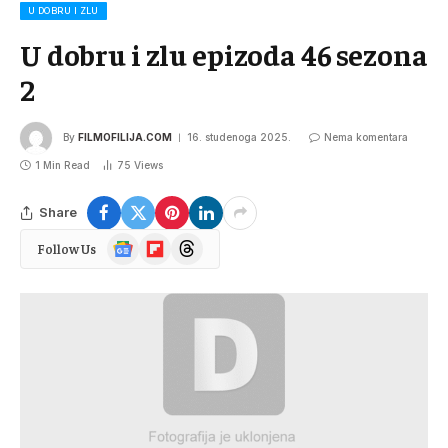
U DOBRU I ZLU
U dobru i zlu epizoda 46 sezona
2
By
FILMOFILIJA.COM
16. studenoga 2025.
Nema komentara
1 Min Read
75
Views
Share
Google
Flipboard
Threads
Follow Us
News