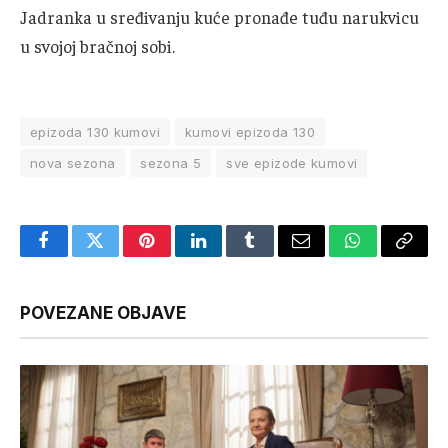
Jadranka u sređivanju kuće pronađe tuđu narukvicu
u svojoj bračnoj sobi.
epizoda 130 kumovi
kumovi epizoda 130
nova sezona
sezona 5
sve epizode kumovi
Facebook
Twitter
Pinterest
LinkedIn
Tumblr
Email
WhatsApp
Copy
Link
POVEZANE OBJAVE