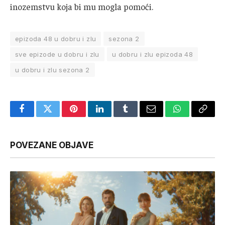
inozemstvu koja bi mu mogla pomoći.
epizoda 48 u dobru i zlu
sezona 2
sve epizode u dobru i zlu
u dobru i zlu epizoda 48
u dobru i zlu sezona 2
Facebook
Twitter
Pinterest
LinkedIn
Tumblr
Email
WhatsApp
Copy
Link
POVEZANE OBJAVE