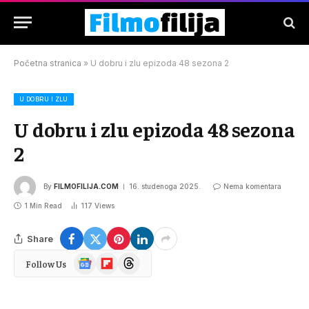
Početna stranica
»
U dobru i zlu epizoda 48 sezona 2
U DOBRU I ZLU
U dobru i zlu epizoda 48 sezona
2
By
FILMOFILIJA.COM
16. studenoga 2025.
Nema komentara
1 Min Read
117
Views
Share
Google
Flipboard
Threads
Follow Us
News