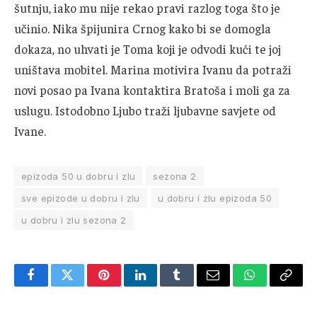
šutnju, iako mu nije rekao pravi razlog toga što je
učinio. Nika špijunira Crnog kako bi se domogla
dokaza, no uhvati je Toma koji je odvodi kući te joj
uništava mobitel. Marina motivira Ivanu da potraži
novi posao pa Ivana kontaktira Bratoša i moli ga za
uslugu. Istodobno Ljubo traži ljubavne savjete od
Ivane.
epizoda 50 u dobru i zlu
sezona 2
sve epizode u dobru i zlu
u dobru i zlu epizoda 50
u dobru i zlu sezona 2
Facebook
Twitter
Pinterest
LinkedIn
Tumblr
Email
WhatsApp
Copy
Link