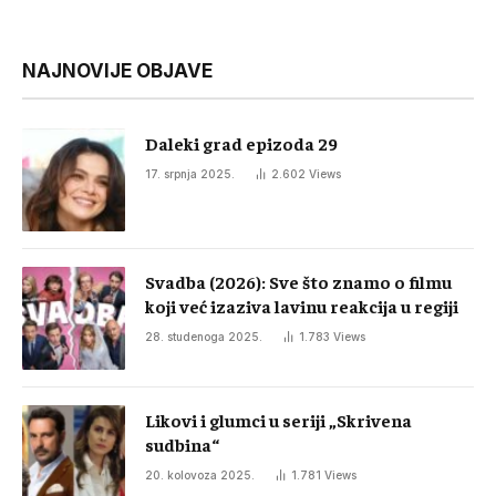
NAJNOVIJE OBJAVE
Daleki grad epizoda 29
17. srpnja 2025.
2.602
Views
Svadba (2026): Sve što znamo o filmu
koji već izaziva lavinu reakcija u regiji
28. studenoga 2025.
1.783
Views
Likovi i glumci u seriji „Skrivena
sudbina“
20. kolovoza 2025.
1.781
Views