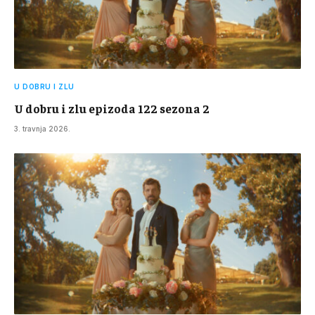
U DOBRU I ZLU
U dobru i zlu epizoda 122 sezona 2
3. travnja 2026.