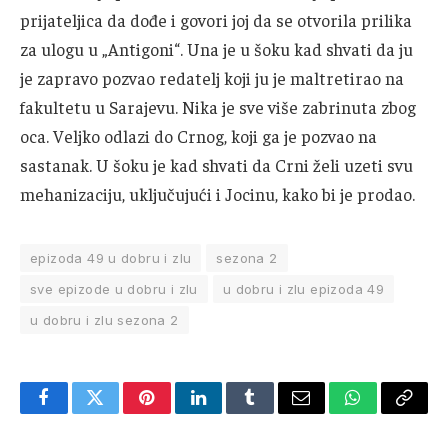
prijateljica da dođe i govori joj da se otvorila prilika
za ulogu u „Antigoni“. Una je u šoku kad shvati da ju
je zapravo pozvao redatelj koji ju je maltretirao na
fakultetu u Sarajevu. Nika je sve više zabrinuta zbog
oca. Veljko odlazi do Crnog, koji ga je pozvao na
sastanak. U šoku je kad shvati da Crni želi uzeti svu
mehanizaciju, uključujući i Jocinu, kako bi je prodao.
epizoda 49 u dobru i zlu
sezona 2
sve epizode u dobru i zlu
u dobru i zlu epizoda 49
u dobru i zlu sezona 2
Facebook
Twitter
Pinterest
LinkedIn
Tumblr
Email
WhatsApp
Copy
Link