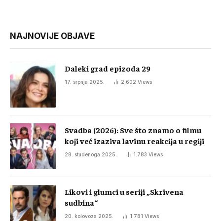
NAJNOVIJE OBJAVE
Daleki grad epizoda 29
17. srpnja 2025.
2.602
Views
Svadba (2026): Sve što znamo o filmu
koji već izaziva lavinu reakcija u regiji
28. studenoga 2025.
1.783
Views
Likovi i glumci u seriji „Skrivena
sudbina“
20. kolovoza 2025.
1.781
Views