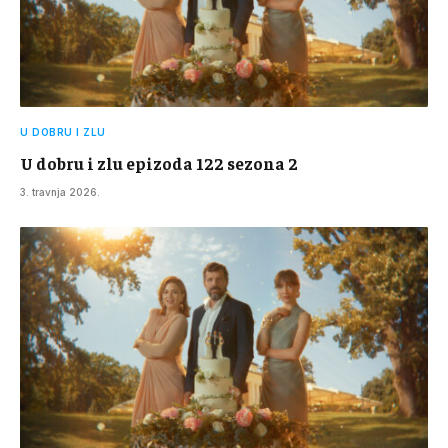
U DOBRU I ZLU
U dobru i zlu epizoda 122 sezona 2
3. travnja 2026.