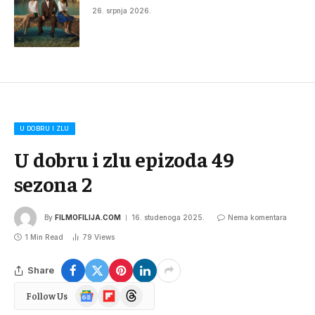
26. srpnja 2026.
U DOBRU I ZLU
U dobru i zlu epizoda 49
sezona 2
By
FILMOFILIJA.COM
16. studenoga 2025.
Nema komentara
1 Min Read
79
Views
Share
Google
Flipboard
Threads
Follow Us
News