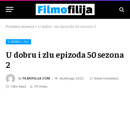
Početna stranica
»
U dobru i zlu epizoda 50 sezona 2
U DOBRU I ZLU
U dobru i zlu epizoda 50 sezona
2
By
FILMOFILIJA.COM
16. studenoga 2025.
Nema komentara
1 Min Read
79
Views