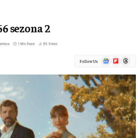
66 sezona 2
entara
1 Min Read
85
Views
Google
Flipboard
Threads
Follow Us
News