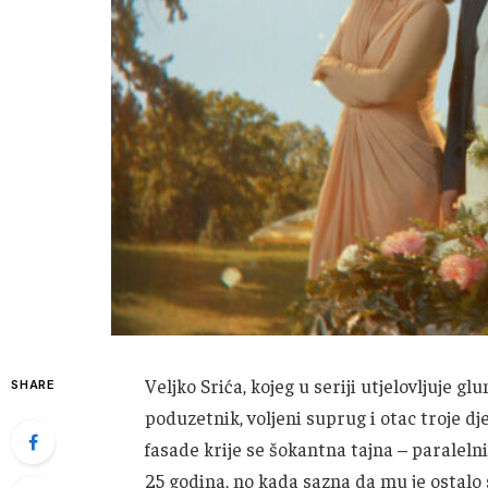
Veljko Srića, kojeg u seriji utjelovljuje gl
SHARE
poduzetnik, voljeni suprug i otac troje dje
fasade krije se šokantna tajna – paralelni 
25 godina, no kada sazna da mu je ostalo 