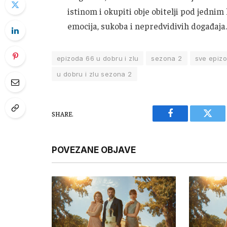
istinom i okupiti obje obitelji pod jedni
emocija, sukoba i nepredvidivih događaja.
epizoda 66 u dobru i zlu
sezona 2
sve epizo
u dobru i zlu sezona 2
SHARE.
Facebook
Twitt
POVEZANE OBJAVE