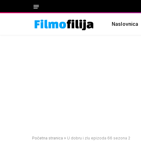
Naslovnica
Početna stranica
»
U dobru i zlu epizoda 66 sezona 2