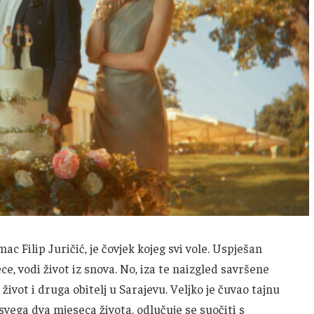
umac Filip Juričić, je čovjek kojeg svi vole. Uspješan
ce, vodi život iz snova. No, iza te naizgled savršene
život i druga obitelj u Sarajevu. Veljko je čuvao tajnu
svega dva mjeseca života, odlučuje se suočiti s