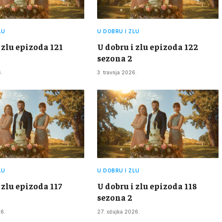
LU
U DOBRU I ZLU
 zlu epizoda 121
U dobru i zlu epizoda 122
sezona 2
.
3. travnja 2026.
LU
U DOBRU I ZLU
 zlu epizoda 117
U dobru i zlu epizoda 118
sezona 2
26.
27. ožujka 2026.