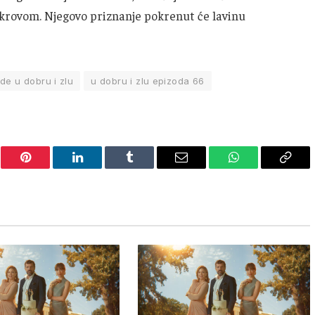
m krovom. Njegovo priznanje pokrenut će lavinu
de u dobru i zlu
u dobru i zlu epizoda 66
er
Pinterest
LinkedIn
Tumblr
Email
WhatsApp
Copy
Link