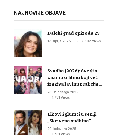
NAJNOVIJE OBJAVE
Daleki grad epizoda 29
17. srpnja 2025.
2.602
Views
Svadba (2026): Sve što
znamo o filmu koji već
izaziva lavinu reakcija u
regiji
28. studenoga 2025.
1.781
Views
Likovi i glumci u seriji
„Skrivena sudbina“
20. kolovoza 2025.
1.781
Views