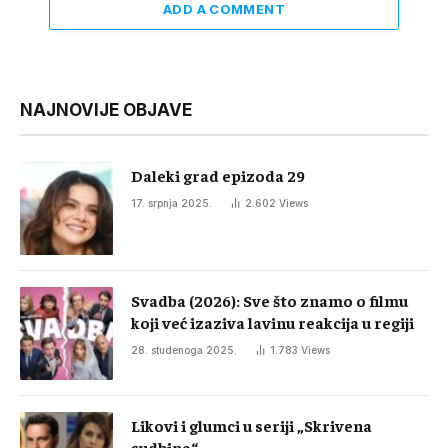
ADD A COMMENT
NAJNOVIJE OBJAVE
Daleki grad epizoda 29
17. srpnja 2025.
2.602
Views
Svadba (2026): Sve što znamo o filmu
koji već izaziva lavinu reakcija u regiji
28. studenoga 2025.
1.783
Views
Likovi i glumci u seriji „Skrivena
sudbina“