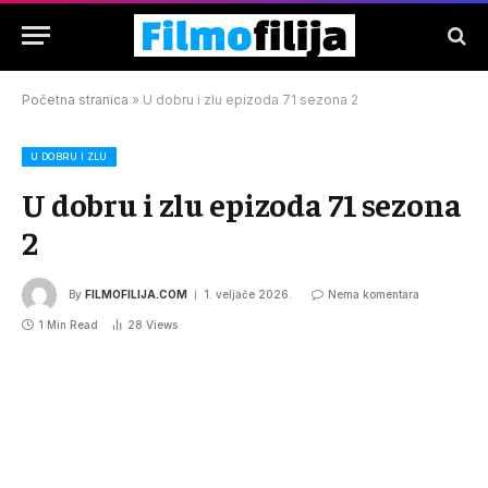
Početna stranica
»
U dobru i zlu epizoda 71 sezona 2
U DOBRU I ZLU
U dobru i zlu epizoda 71 sezona
2
By
FILMOFILIJA.COM
1. veljače 2026.
Nema komentara
1 Min Read
28
Views