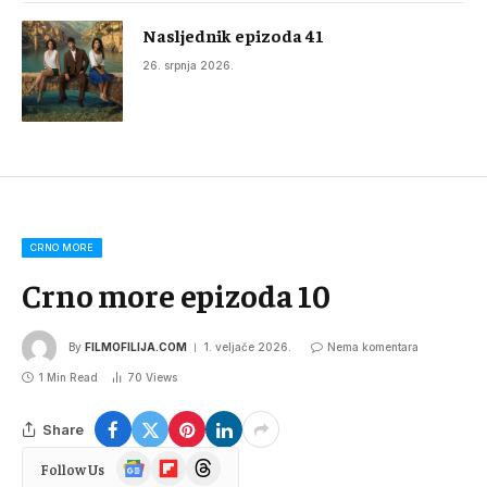
Nasljednik epizoda 41
26. srpnja 2026.
CRNO MORE
Crno more epizoda 10
By
FILMOFILIJA.COM
1. veljače 2026.
Nema komentara
1 Min Read
70
Views
Share
Google
Flipboard
Threads
Follow Us
News