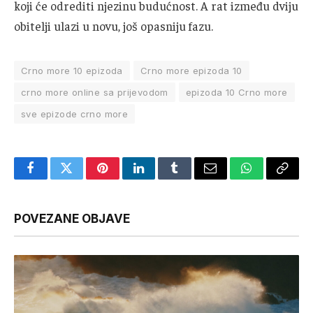
koji će odrediti njezinu budućnost. A rat između dviju
obitelji ulazi u novu, još opasniju fazu.
Crno more 10 epizoda
Crno more epizoda 10
crno more online sa prijevodom
epizoda 10 Crno more
sve epizode crno more
Facebook
Twitter
Pinterest
LinkedIn
Tumblr
Email
WhatsApp
Copy
Link
POVEZANE OBJAVE