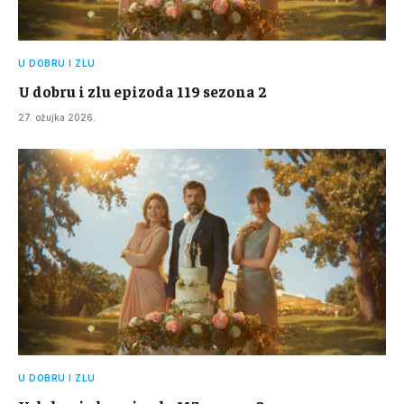
U DOBRU I ZLU
U dobru i zlu epizoda 119 sezona 2
27. ožujka 2026.
U DOBRU I ZLU