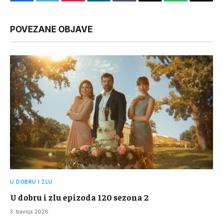
Facebook
Twitter
Pinterest
LinkedIn
Tumblr
Email
WhatsApp
Copy
Link
POVEZANE OBJAVE
U DOBRU I ZLU
U dobru i zlu epizoda 120 sezona 2
3. travnja 2026.