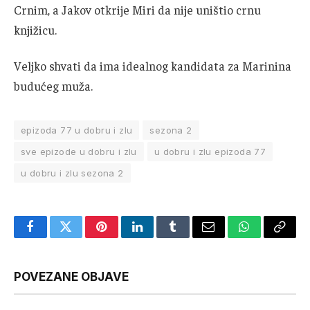
Crnim, a Jakov otkrije Miri da nije uništio crnu
knjižicu.
Veljko shvati da ima idealnog kandidata za Marinina
budućeg muža.
epizoda 77 u dobru i zlu
sezona 2
sve epizode u dobru i zlu
u dobru i zlu epizoda 77
u dobru i zlu sezona 2
Facebook
Twitter
Pinterest
LinkedIn
Tumblr
Email
WhatsApp
Copy
Link
POVEZANE OBJAVE