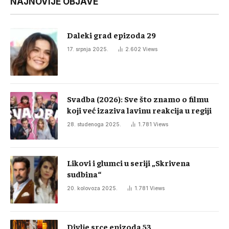
NAJNOVIJE OBJAVE
Daleki grad epizoda 29
17. srpnja 2025.
2.602
Views
Svadba (2026): Sve što znamo o filmu
koji već izaziva lavinu reakcija u regiji
28. studenoga 2025.
1.781
Views
Likovi i glumci u seriji „Skrivena
sudbina“
20. kolovoza 2025.
1.781
Views
Divlje srce epizoda 53