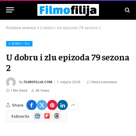
Početna stranica
»
U dobru i zlu epizoda 79 sezona 2
U DOBRU I ZLU
U dobru i zlu epizoda 79 sezona
2
By
FILMOFILIJA.COM
1. veljače 2026.
Nema komentara
1 Min Read
46
Views
Share
Google
Flipboard
Threads
Follow Us
News