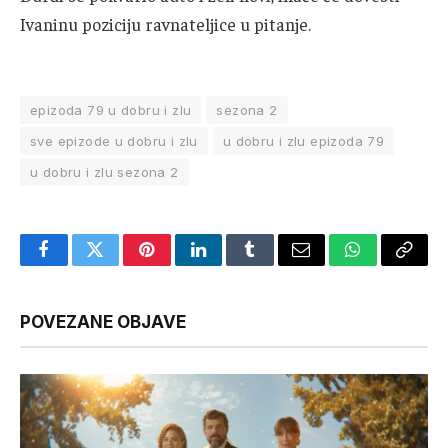
Ivaninu poziciju ravnateljice u pitanje.
epizoda 79 u dobru i zlu
sezona 2
sve epizode u dobru i zlu
u dobru i zlu epizoda 79
u dobru i zlu sezona 2
Facebook
Twitter
Pinterest
LinkedIn
Tumblr
Email
WhatsApp
Copy
Link
POVEZANE OBJAVE