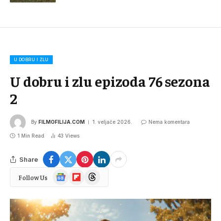
U DOBRU I ZLU
U dobru i zlu epizoda 76 sezona
2
By
FILMOFILIJA.COM
1. veljače 2026.
Nema komentara
1 Min Read
43
Views
Share
Google
Flipboard
Threads
Follow Us
News