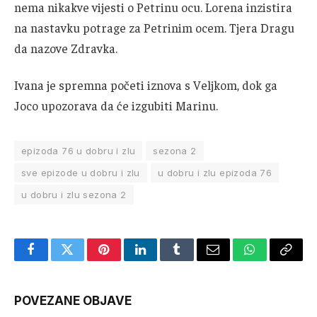
nema nikakve vijesti o Petrinu ocu. Lorena inzistira
na nastavku potrage za Petrinim ocem. Tjera Dragu
da nazove Zdravka.
Ivana je spremna početi iznova s Veljkom, dok ga
Joco upozorava da će izgubiti Marinu.
epizoda 76 u dobru i zlu
sezona 2
sve epizode u dobru i zlu
u dobru i zlu epizoda 76
u dobru i zlu sezona 2
Facebook
Twitter
Pinterest
LinkedIn
Tumblr
Email
WhatsApp
Copy
Link
POVEZANE OBJAVE