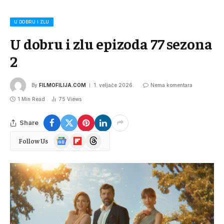
U DOBRU I ZLU
U dobru i zlu epizoda 77 sezona
2
By
FILMOFILIJA.COM
1. veljače 2026.
Nema komentara
1 Min Read
75
Views
Share
Google
Flipboard
Threads
Follow Us
News