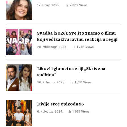
17. srpnja 2025.
2.602
Views
Svadba (2026): Sve što znamo o filmu
koji već izaziva lavinu reakcija u regiji
28. studenoga 2025.
1.783
Views
Likovi i glumci u seriji „Skrivena
sudbina“
20. kolovoza 2025.
1.781
Views
Divlje srce epizoda 53
6. kolovoza 2024.
1.365
Views