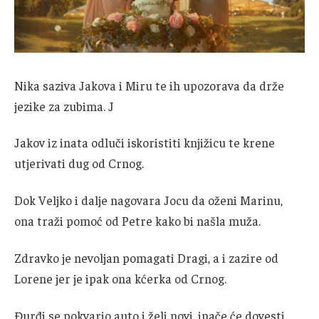
Nika saziva Jakova i Miru te ih upozorava da drže
jezike za zubima. J
Jakov iz inata odluči iskoristiti knjižicu te krene
utjerivati dug od Crnog.
Dok Veljko i dalje nagovara Jocu da oženi Marinu,
ona traži pomoć od Petre kako bi našla muža.
Zdravko je nevoljan pomagati Dragi, a i zazire od
Lorene jer je ipak ona kćerka od Crnog.
Đurđi se pokvario auto i želi novi, inače će dovesti