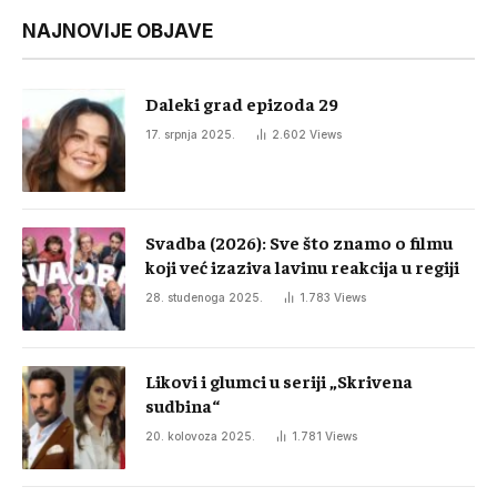
NAJNOVIJE OBJAVE
Daleki grad epizoda 29
17. srpnja 2025.
2.602
Views
Svadba (2026): Sve što znamo o filmu
koji već izaziva lavinu reakcija u regiji
28. studenoga 2025.
1.783
Views
Likovi i glumci u seriji „Skrivena
sudbina“
20. kolovoza 2025.
1.781
Views