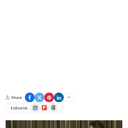
Share
Google
Flipboard
Threads
Follow Us
News