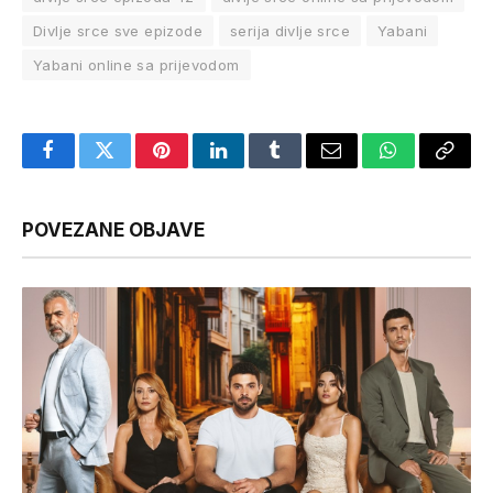
Divlje srce sve epizode
serija divlje srce
Yabani
Yabani online sa prijevodom
Facebook
Twitter
Pinterest
LinkedIn
Tumblr
Email
WhatsApp
Copy
Link
POVEZANE OBJAVE