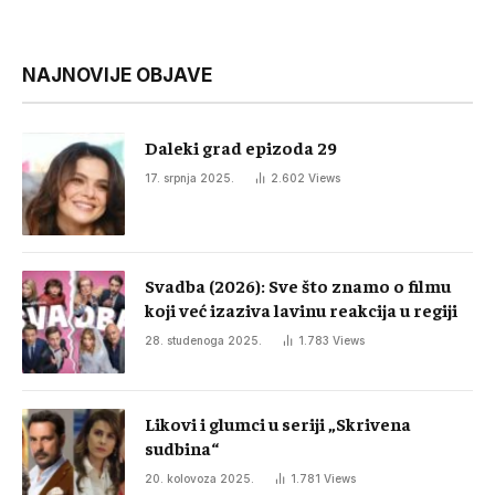
NAJNOVIJE OBJAVE
Daleki grad epizoda 29
17. srpnja 2025.
2.602
Views
Svadba (2026): Sve što znamo o filmu
koji već izaziva lavinu reakcija u regiji
28. studenoga 2025.
1.783
Views
Likovi i glumci u seriji „Skrivena
sudbina“
20. kolovoza 2025.
1.781
Views