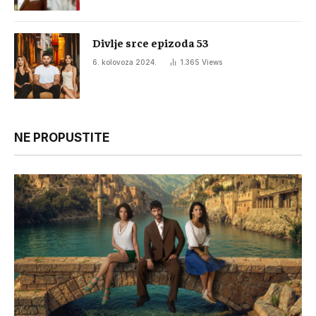
Divlje srce epizoda 53
6. kolovoza 2024.
1.365
Views
NE PROPUSTITE