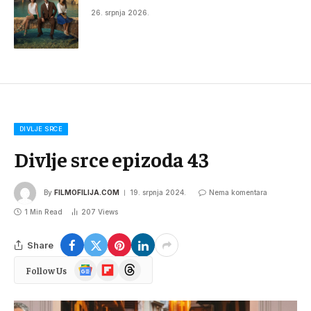
26. srpnja 2026.
DIVLJE SRCE
Divlje srce epizoda 43
By
FILMOFILIJA.COM
19. srpnja 2024.
Nema komentara
1 Min Read
207
Views
Share
Google
Flipboard
Threads
Follow Us
News