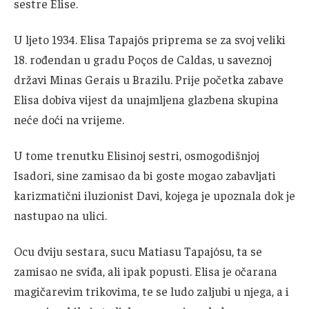
sestre Elise.
U ljeto 1934. Elisa Tapajós priprema se za svoj veliki
18. rođendan u gradu Poços de Caldas, u saveznoj
državi Minas Gerais u Brazilu. Prije početka zabave
Elisa dobiva vijest da unajmljena glazbena skupina
neće doći na vrijeme.
U tome trenutku Elisinoj sestri, osmogodišnjoj
Isadori, sine zamisao da bi goste mogao zabavljati
karizmatični iluzionist Davi, kojega je upoznala dok je
nastupao na ulici.
Ocu dviju sestara, sucu Matiasu Tapajósu, ta se
zamisao ne sviđa, ali ipak popusti. Elisa je očarana
magičarevim trikovima, te se ludo zaljubi u njega, a i