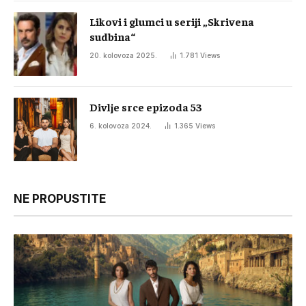
Likovi i glumci u seriji „Skrivena
sudbina“
20. kolovoza 2025.
1.781
Views
Divlje srce epizoda 53
6. kolovoza 2024.
1.365
Views
NE PROPUSTITE