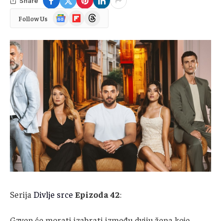
Share
Google
Flipboard
Threads
Follow Us
News
Serija
Divlje srce
Epizoda 42
:
Gzven će morati izabrati između dviju žena koje