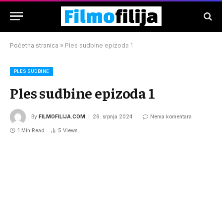
Početna stranica
»
Ples sudbine epizoda 1
PLES SUDBINE
Ples sudbine epizoda 1
By
FILMOFILIJA.COM
26. srpnja 2024.
Nema komentara
1 Min Read
5
Views