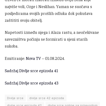
najviše voli, Ozge i Neslihan. Yaman se suočava s
posljedicama svojih prošlih odluka dok pokušava
zaštititi svoju obitelj.
Napetosti između njega i Alaza rastu, a neočekivane
savezništva počinju se formirati u sjeni starih
sukoba.
Emitiranje:
Nova TV
– 01.08.2024.
Sadržaj Divlje srce epizoda 41
Sadržaj Divlje srce epizoda 43
Divlje srce
divlje srce 42 epizoda
divlje srce epizoda 42
divlje srce online sa prijevodom