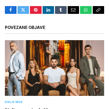
Facebook
Twitter
Pinterest
LinkedIn
Tumblr
Email
WhatsApp
Copy
Link
POVEZANE OBJAVE
DIVLJE SRCE