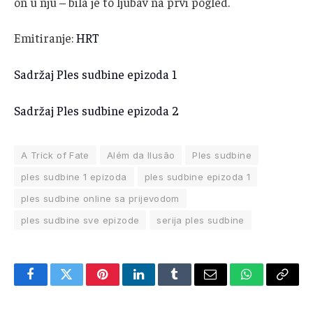
on u nju – bila je to ljubav na prvi pogled.
Emitiranje:
HRT
Sadržaj Ples sudbine epizoda 1
Sadržaj Ples sudbine epizoda 2
A Trick of Fate
Além da Ilusão
Ples sudbine
ples sudbine 1 epizoda
ples sudbine epizoda 1
ples sudbine online sa prijevodom
ples sudbine sve epizode
serija ples sudbine
Facebook
Twitter
Pinterest
LinkedIn
Tumblr
Email
WhatsApp
Copy
Link