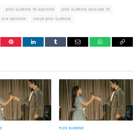
ples sudbine 19 epizoda
ples sudbine epizoda 19
e sve epizode
serija ples sudbine
er
Pinterest
LinkedIn
Tumblr
Email
WhatsApp
Copy
Link
NE
PLES SUDBINE