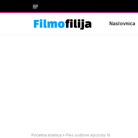
Naslovnica
Početna stranica
»
Ples sudbine epizoda 19