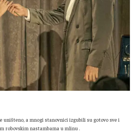
je uništeno, a mnogi stanovnici izgubili su gotovo sve i
arim robovskim nastambama u mlinu .