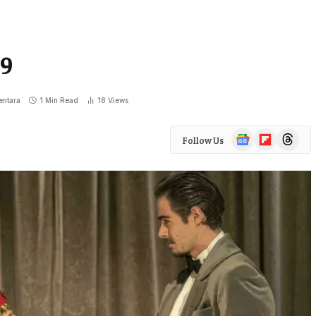
19
ntara
1 Min Read
18
Views
Google
Flipboard
Threads
Follow Us
News