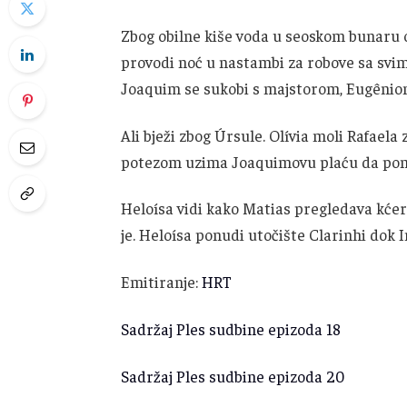
Zbog obilne kiše voda u seoskom bunaru on
provodi noć u nastambi za robove sa svim
Joaquim se sukobi s majstorom, Eugêniom
Ali bježi zbog Úrsule. Olívia moli Rafaela
potezom uzima Joaquimovu plaću da pomo
Heloísa vidi kako Matias pregledava kćerine
je. Heloísa ponudi utočište Clarinhi dok I
Emitiranje:
HRT
Sadržaj Ples sudbine epizoda 18
Sadržaj Ples sudbine epizoda 20