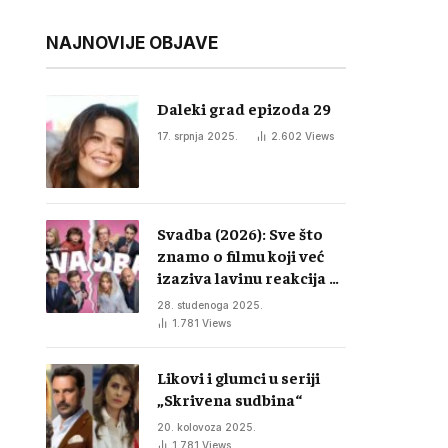
NAJNOVIJE OBJAVE
Daleki grad epizoda 29
17. srpnja 2025.
2.602
Views
Svadba (2026): Sve što
znamo o filmu koji već
izaziva lavinu reakcija u
regiji
28. studenoga 2025.
1.781
Views
Likovi i glumci u seriji
„Skrivena sudbina“
20. kolovoza 2025.
1.781
Views