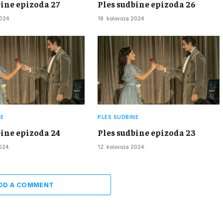
bine epizoda 27
Ples sudbine epizoda 26
024.
18. kolovoza 2024.
NE
PLES SUDBINE
bine epizoda 24
Ples sudbine epizoda 23
024.
12. kolovoza 2024.
DD A COMMENT