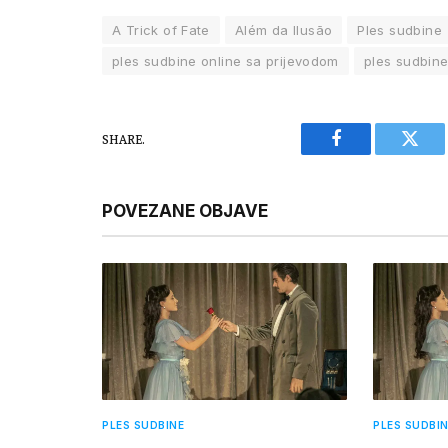
A Trick of Fate
Além da Ilusão
Ples sudbine
ples sudbine online sa prijevodom
ples sudbin
SHARE.
Facebook
Twitt
POVEZANE OBJAVE
PLES SUDBINE
PLES SUDBI