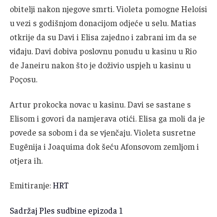
obitelji nakon njegove smrti. Violeta pomogne Heloísi
u vezi s godišnjom donacijom odjeće u selu. Matias
otkrije da su Davi i Elisa zajedno i zabrani im da se
viđaju. Davi dobiva poslovnu ponudu u kasinu u Rio
de Janeiru nakon što je doživio uspjeh u kasinu u
Poçosu.
Artur prokocka novac u kasinu. Davi se sastane s
Elisom i govori da namjerava otići. Elisa ga moli da je
povede sa sobom i da se vjenčaju. Violeta susretne
Eugênija i Joaquima dok šeću Afonsovom zemljom i
otjera ih.
Emitiranje:
HRT
Sadržaj Ples sudbine epizoda 1