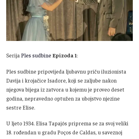
Serija
Ples sudbine
Epizoda 1
:
Ples sudbine pripovijeda ljubavnu priču iluzionista
Davija i krojačice Isadore, koji se zaljube nakon
njegova bijega iz zatvora u kojemu je proveo deset
godina, nepravedno optužen za ubojstvo njezine
sestre Elise.
U ljeto 1934. Elisa Tapajós priprema se za svoj veliki
18. rođendan u gradu Poços de Caldas, u saveznoj