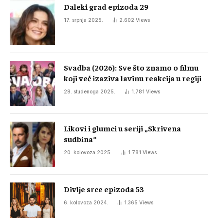
Daleki grad epizoda 29
17. srpnja 2025.
2.602
Views
Svadba (2026): Sve što znamo o filmu
koji već izaziva lavinu reakcija u regiji
28. studenoga 2025.
1.781
Views
Likovi i glumci u seriji „Skrivena
sudbina“
20. kolovoza 2025.
1.781
Views
Divlje srce epizoda 53
6. kolovoza 2024.
1.365
Views