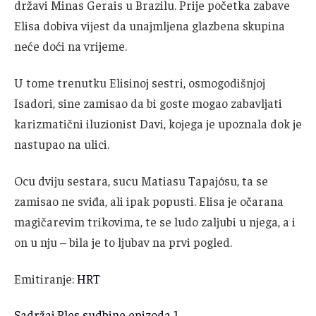
državi Minas Gerais u Brazilu. Prije početka zabave
Elisa dobiva vijest da unajmljena glazbena skupina
neće doći na vrijeme.
U tome trenutku Elisinoj sestri, osmogodišnjoj
Isadori, sine zamisao da bi goste mogao zabavljati
karizmatični iluzionist Davi, kojega je upoznala dok je
nastupao na ulici.
Ocu dviju sestara, sucu Matiasu Tapajósu, ta se
zamisao ne sviđa, ali ipak popusti. Elisa je očarana
magičarevim trikovima, te se ludo zaljubi u njega, a i
on u nju – bila je to ljubav na prvi pogled.
Emitiranje:
HRT
Sadržaj Ples sudbine epizoda 1