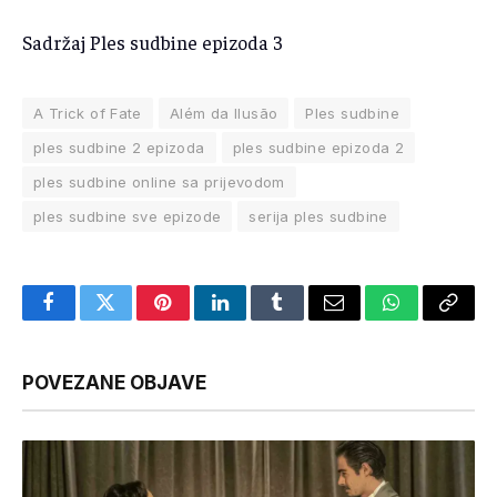
Sadržaj Ples sudbine epizoda 3
A Trick of Fate
Além da Ilusão
Ples sudbine
ples sudbine 2 epizoda
ples sudbine epizoda 2
ples sudbine online sa prijevodom
ples sudbine sve epizode
serija ples sudbine
Facebook
Twitter
Pinterest
LinkedIn
Tumblr
Email
WhatsApp
Copy
Link
POVEZANE OBJAVE