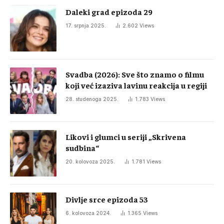
Daleki grad epizoda 29
17. srpnja 2025.
2.602
Views
Svadba (2026): Sve što znamo o filmu
koji već izaziva lavinu reakcija u regiji
28. studenoga 2025.
1.783
Views
Likovi i glumci u seriji „Skrivena
sudbina“
20. kolovoza 2025.
1.781
Views
Divlje srce epizoda 53
6. kolovoza 2024.
1.365
Views