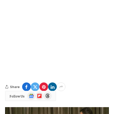
Share
Google
Flipboard
Threads
Follow Us
News