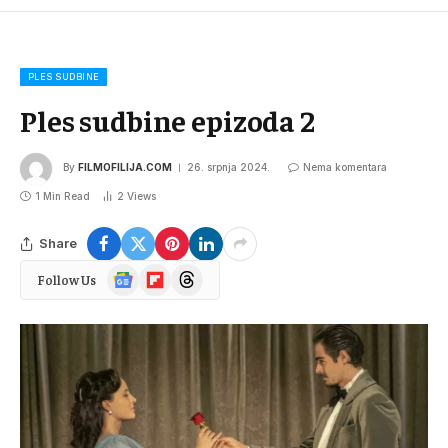
PLES SUDBINE
Ples sudbine epizoda 2
By
FILMOFILIJA.COM
26. srpnja 2024.
Nema komentara
1 Min Read
2
Views
Share
Google
Flipboard
Threads
Follow Us
News