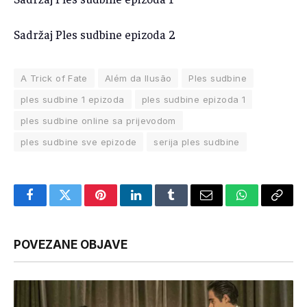
Sadržaj Ples sudbine epizoda 2
A Trick of Fate
Além da Ilusão
Ples sudbine
ples sudbine 1 epizoda
ples sudbine epizoda 1
ples sudbine online sa prijevodom
ples sudbine sve epizode
serija ples sudbine
Facebook
Twitter
Pinterest
LinkedIn
Tumblr
Email
WhatsApp
Copy
Link
POVEZANE OBJAVE