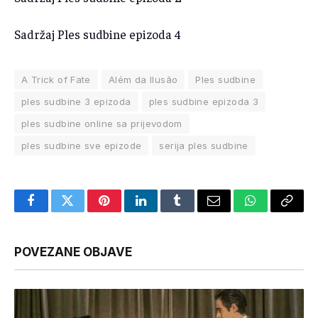
Sadržaj Ples sudbine epizoda 4
A Trick of Fate
Além da Ilusão
Ples sudbine
ples sudbine 3 epizoda
ples sudbine epizoda 3
ples sudbine online sa prijevodom
ples sudbine sve epizode
serija ples sudbine
Facebook
Twitter
Pinterest
LinkedIn
Tumblr
Email
WhatsApp
Copy
Link
POVEZANE OBJAVE