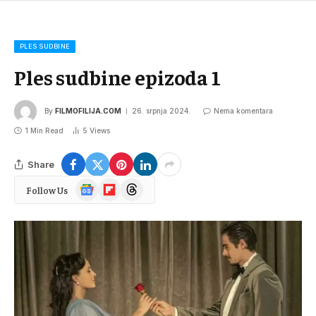
PLES SUDBINE
Ples sudbine epizoda 1
By
FILMOFILIJA.COM
26. srpnja 2024.
Nema komentara
1 Min Read
5
Views
Share
Google
Flipboard
Threads
Follow Us
News