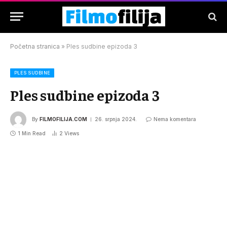
Početna stranica
»
Ples sudbine epizoda 3
PLES SUDBINE
Ples sudbine epizoda 3
By
FILMOFILIJA.COM
26. srpnja 2024.
Nema komentara
1 Min Read
2
Views