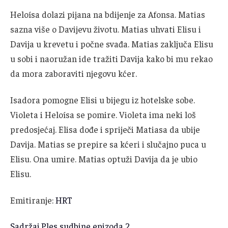
Heloísa dolazi pijana na bdijenje za Afonsa. Matias
sazna više o Davijevu životu. Matias uhvati Elisu i
Davija u krevetu i počne svađa. Matias zaključa Elisu
u sobi i naoružan ide tražiti Davija kako bi mu rekao
da mora zaboraviti njegovu kćer.
Isadora pomogne Elisi u bijegu iz hotelske sobe.
Violeta i Heloísa se pomire. Violeta ima neki loš
predosjećaj. Elisa dođe i spriječi Matiasa da ubije
Davija. Matias se prepire sa kćeri i slučajno puca u
Elisu. Ona umire. Matias optuži Davija da je ubio
Elisu.
Emitiranje:
HRT
Sadržaj Ples sudbine epizoda 2