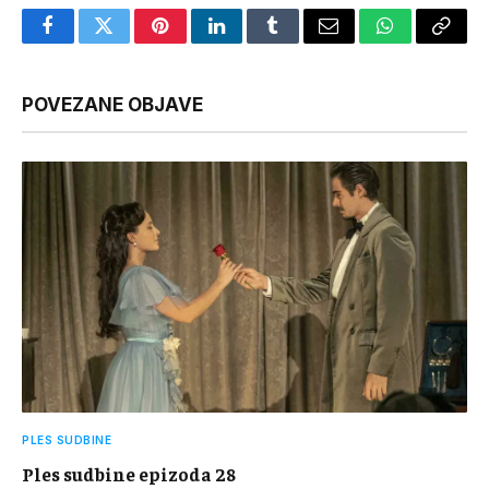
Facebook
Twitter
Pinterest
LinkedIn
Tumblr
Email
WhatsApp
Copy
Link
POVEZANE OBJAVE
PLES SUDBINE
Ples sudbine epizoda 28