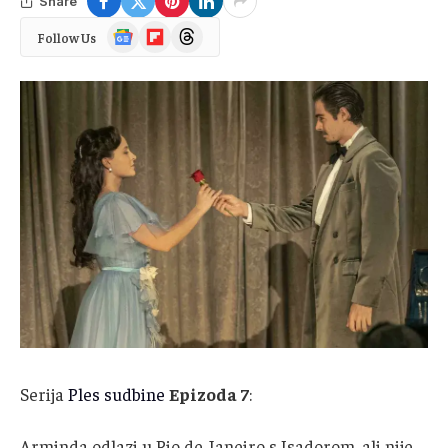
Share
Google
Flipboard
Threads
Follow Us
News
Serija
Ples sudbine
Epizoda 7
:
Arminda odlazi u Rio de Janeiro s Isadorom, ali nije