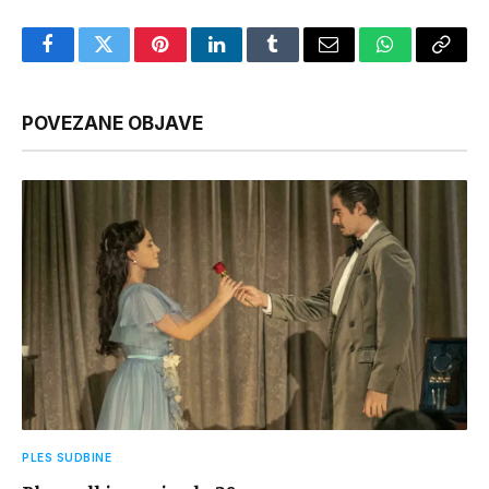
Facebook
Twitter
Pinterest
LinkedIn
Tumblr
Email
WhatsApp
Copy
Link
POVEZANE OBJAVE
PLES SUDBINE