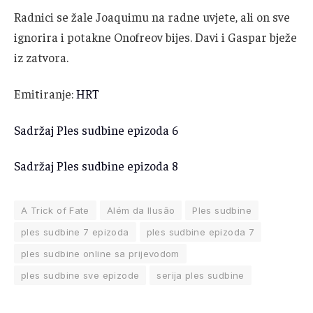
Radnici se žale Joaquimu na radne uvjete, ali on sve
ignorira i potakne Onofreov bijes. Davi i Gaspar bježe
iz zatvora.
Emitiranje:
HRT
Sadržaj Ples sudbine epizoda 6
Sadržaj Ples sudbine epizoda 8
A Trick of Fate
Além da Ilusão
Ples sudbine
ples sudbine 7 epizoda
ples sudbine epizoda 7
ples sudbine online sa prijevodom
ples sudbine sve epizode
serija ples sudbine