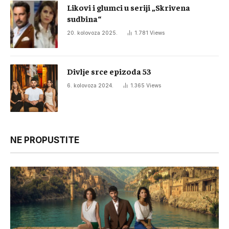
Likovi i glumci u seriji „Skrivena
sudbina“
20. kolovoza 2025.
1.781
Views
Divlje srce epizoda 53
6. kolovoza 2024.
1.365
Views
NE PROPUSTITE