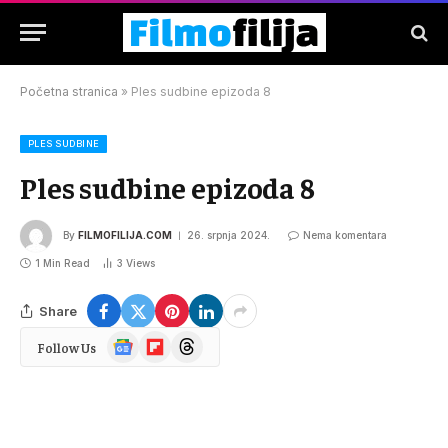
Početna stranica
»
Ples sudbine epizoda 8
PLES SUDBINE
Ples sudbine epizoda 8
By
FILMOFILIJA.COM
26. srpnja 2024.
Nema komentara
1 Min Read
3
Views
Share
Google
Flipboard
Threads
Follow Us
News