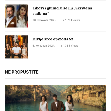
Likovi i glumci u seriji „Skrivena
sudbina“
20. kolovoza 2025.
1.781
Views
Divlje srce epizoda 53
6. kolovoza 2024.
1.365
Views
NE PROPUSTITE