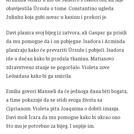
obavijestila Úrsulu o tome. Constantino ugleda
Julinhu koja gubi novac u kasinu i prekori je.
Davi planira svoj bijeg iz zatvora, ali Gaspar ga prisili
da mu pomogne da i on pobjegne. Isadora i Arminda
planiraju kako će prevariti Úrsulu i pobjeći. Isadora
ide u dućan kako bi prodala tkaninu. Matiasovo
zdravstveno stanje se pogoršalo. Violeta zove
Leônidasa kako bi ga smirila.
Emília govori Manueli da će jednoga dana biti bogata,
a time pokazuje da se stidi svoga života sa
Ciprianom. Violeta pita Joaquima o dobiti imanja.
Davi moli Ícara da mu pomogne kako bi ukrao ono
što mu je potrebno za bijeg. I uspije im.