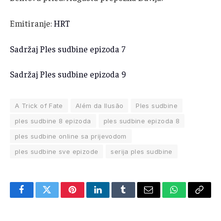
Emitiranje:
HRT
Sadržaj Ples sudbine epizoda 7
Sadržaj Ples sudbine epizoda 9
A Trick of Fate
Além da Ilusão
Ples sudbine
ples sudbine 8 epizoda
ples sudbine epizoda 8
ples sudbine online sa prijevodom
ples sudbine sve epizode
serija ples sudbine
Facebook
Twitter
Pinterest
LinkedIn
Tumblr
Email
WhatsApp
Copy
Link