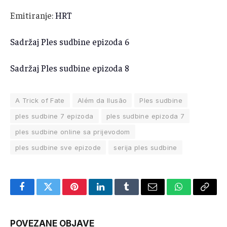
Emitiranje:
HRT
Sadržaj Ples sudbine epizoda 6
Sadržaj Ples sudbine epizoda 8
A Trick of Fate
Além da Ilusão
Ples sudbine
ples sudbine 7 epizoda
ples sudbine epizoda 7
ples sudbine online sa prijevodom
ples sudbine sve epizode
serija ples sudbine
Facebook
Twitter
Pinterest
LinkedIn
Tumblr
Email
WhatsApp
Copy
Link
POVEZANE OBJAVE