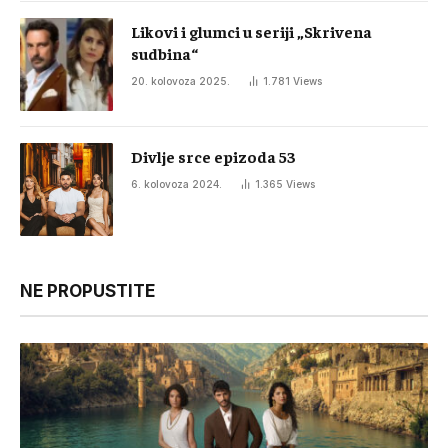
Likovi i glumci u seriji „Skrivena
sudbina“
20. kolovoza 2025.
1.781
Views
Divlje srce epizoda 53
6. kolovoza 2024.
1.365
Views
NE PROPUSTITE