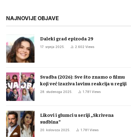
NAJNOVIJE OBJAVE
Daleki grad epizoda 29
17. srpnja 2025.
2.602
Views
Svadba (2026): Sve što znamo o filmu
koji već izaziva lavinu reakcija u regiji
28. studenoga 2025.
1.781
Views
Likovi i glumci u seriji „Skrivena
sudbina“
20. kolovoza 2025.
1.781
Views