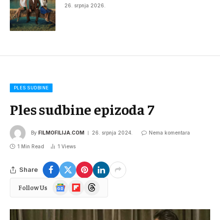
26. srpnja 2026.
PLES SUDBINE
Ples sudbine epizoda 7
By
FILMOFILIJA.COM
26. srpnja 2024.
Nema komentara
1 Min Read
1
Views
Share
Google
Flipboard
Threads
Follow Us
News