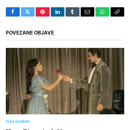
Facebook
Twitter
Pinterest
LinkedIn
Tumblr
Email
WhatsApp
Copy
Link
POVEZANE OBJAVE
PLES SUDBINE