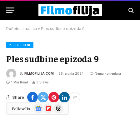
Početna stranica
»
Ples sudbine epizoda 9
PLES SUDBINE
Ples sudbine epizoda 9
By
FILMOFILIJA.COM
26. srpnja 2024.
Nema komentara
1 Min Read
3
Views
Share
Google
Flipboard
Threads
Follow Us
News