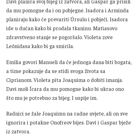
Davi planira svoj bijeg iz zatvora, ali Gaspar ga prisili
da mu pomogne da i on pobjegne. Isadora i Arminda
planiraju kako će prevariti Úrsulu i pobjeći. Isadora
ide u dućan kako bi prodala tkaninu. Matiasovo
zdravstveno stanje se pogoršalo. Violeta zove
Leônidasa kako bi ga smirila.
Emília govori Manueli da će jednoga dana biti bogata,
a time pokazuje da se stidi svoga života sa
Ciprianom. Violeta pita Joaquima o dobiti imanja.
Davi moli Ícara da mu pomogne kako bi ukrao ono
što mu je potrebno za bijeg. I uspije im.
Radnici se žale Joaquimu na radne uvjete, ali on sve
ignorira i potakne Onofreov bijes. Davi i Gaspar bježe
iz zatvora.