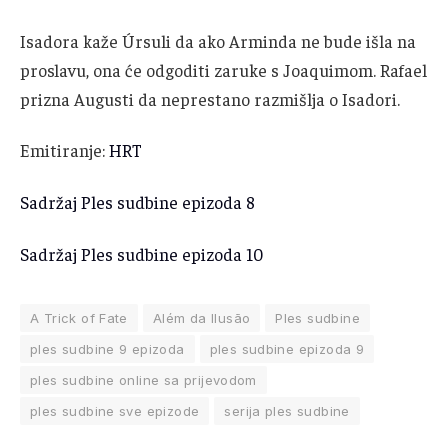
Isadora kaže Úrsuli da ako Arminda ne bude išla na
proslavu, ona će odgoditi zaruke s Joaquimom. Rafael
prizna Augusti da neprestano razmišlja o Isadori.
Emitiranje:
HRT
Sadržaj Ples sudbine epizoda 8
Sadržaj Ples sudbine epizoda 10
A Trick of Fate
Além da Ilusão
Ples sudbine
ples sudbine 9 epizoda
ples sudbine epizoda 9
ples sudbine online sa prijevodom
ples sudbine sve epizode
serija ples sudbine