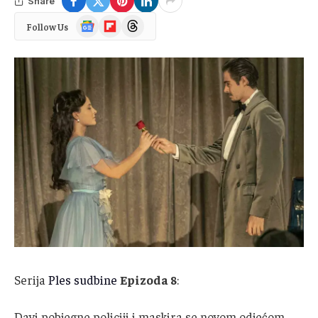
Share
Google
Flipboard
Threads
Follow Us
News
Serija
Ples sudbine
Epizoda 8
:
Davi pobjegne policiji i maskira se novom odjećom.