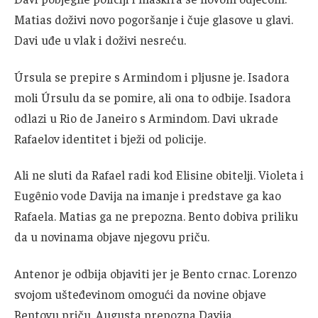
Matias doživi novo pogoršanje i čuje glasove u glavi.
Davi uđe u vlak i doživi nesreću.
Úrsula se prepire s Armindom i pljusne je. Isadora
moli Úrsulu da se pomire, ali ona to odbije. Isadora
odlazi u Rio de Janeiro s Armindom. Davi ukrade
Rafaelov identitet i bježi od policije.
Ali ne sluti da Rafael radi kod Elisine obitelji. Violeta i
Eugênio vode Davija na imanje i predstave ga kao
Rafaela. Matias ga ne prepozna. Bento dobiva priliku
da u novinama objave njegovu priču.
Antenor je odbija objaviti jer je Bento crnac. Lorenzo
svojom ušteđevinom omogući da novine objave
Bentovu priču. Augusta prepozna Davija.