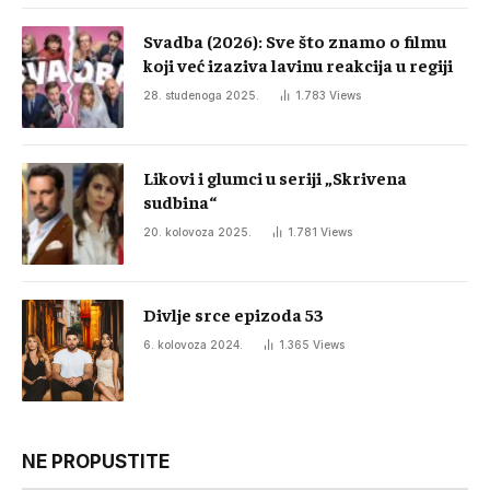
Svadba (2026): Sve što znamo o filmu
koji već izaziva lavinu reakcija u regiji
28. studenoga 2025.
1.783
Views
Likovi i glumci u seriji „Skrivena
sudbina“
20. kolovoza 2025.
1.781
Views
Divlje srce epizoda 53
6. kolovoza 2024.
1.365
Views
NE PROPUSTITE