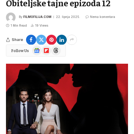
Obiteljske tajne epizoda 12
By
FILMOFILIJA.COM
22. lipnja 2025.
Nema komentara
1 Min Read
19
Views
Share
Google
Flipboard
Threads
Follow Us
News