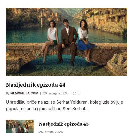
Nasljednik epizoda 44
By
FILMOFILIJA.COM
26. srpnja 2026.
0
U središtu priče nalazi se Serhat Yelduran, kojeg utjelovljuje
popularni turski glumac İlhan Şen. Serhat…
Nasljednik epizoda 43
26. srpnja 2026.