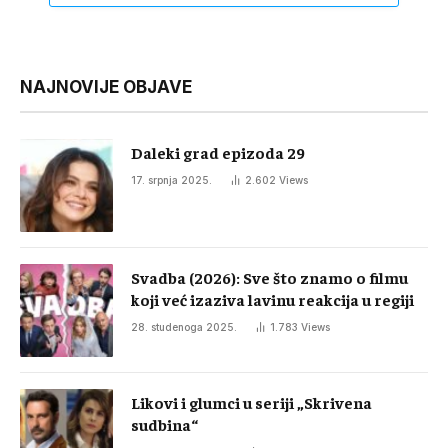
NAJNOVIJE OBJAVE
Daleki grad epizoda 29
17. srpnja 2025.
2.602
Views
Svadba (2026): Sve što znamo o filmu
koji već izaziva lavinu reakcija u regiji
28. studenoga 2025.
1.783
Views
Likovi i glumci u seriji „Skrivena
sudbina“