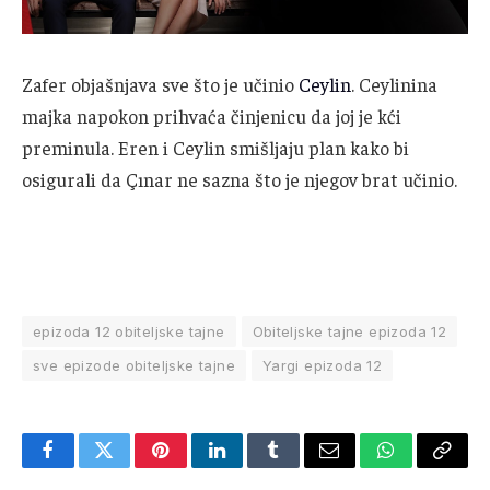
Zafer objašnjava sve što je učinio
Ceylin
. Ceylinina
majka napokon prihvaća činjenicu da joj je kći
preminula. Eren i Ceylin smišljaju plan kako bi
osigurali da Çınar ne sazna što je njegov brat učinio.
epizoda 12 obiteljske tajne
Obiteljske tajne epizoda 12
sve epizode obiteljske tajne
Yargi epizoda 12
Facebook
Twitter
Pinterest
LinkedIn
Tumblr
Email
WhatsApp
Copy