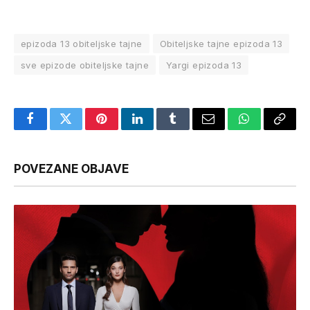
epizoda 13 obiteljske tajne
Obiteljske tajne epizoda 13
sve epizode obiteljske tajne
Yargi epizoda 13
Facebook
Twitter
Pinterest
LinkedIn
Tumblr
Email
WhatsApp
Copy
Link
POVEZANE OBJAVE