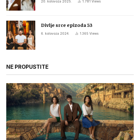
20. kolovoza 2025.
1.781
Views
Divlje srce epizoda 53
6. kolovoza 2024.
1.365
Views
NE PROPUSTITE