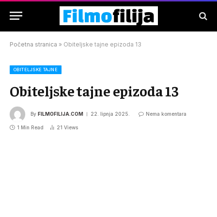
Početna stranica
»
Obiteljske tajne epizoda 13
OBITELJSKE TAJNE
Obiteljske tajne epizoda 13
By
FILMOFILIJA.COM
22. lipnja 2025.
Nema komentara
1 Min Read
21
Views