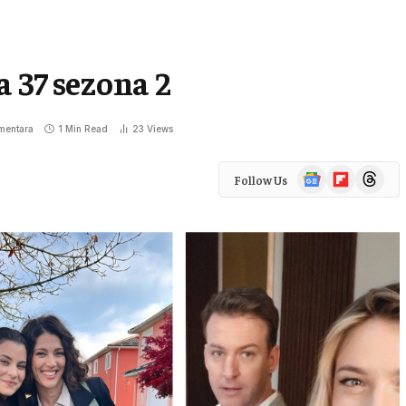
a 37 sezona 2
mentara
1 Min Read
23
Views
Google
Flipboard
Threads
Follow Us
News