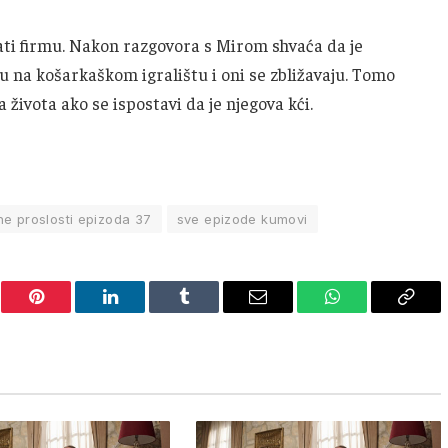
ati firmu. Nakon razgovora s Mirom shvaća da je
 na košarkaškom igralištu i oni se zbližavaju. Tomo
 života ako se ispostavi da je njegova kći.
ne proslosti epizoda 37
sve epizode kumovi
er
Pinterest
LinkedIn
Tumblr
Email
WhatsApp
Copy
Link