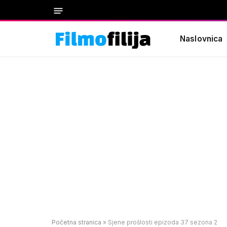
Naslovnica
Početna stranica
»
Sjene prošlosti epizoda 37 sezona 2