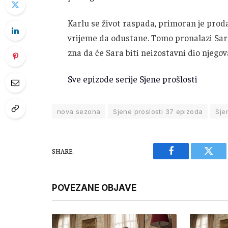
Karlu se život raspada, primoran je prod
vrijeme da odustane. Tomo pronalazi Saru
zna da će Sara biti neizostavni dio njegova
Sve epizode serije Sjene prošlosti
nova sezona
Sjene proslosti 37 epizoda
Sje
SHARE.
Facebook
Twitt
POVEZANE OBJAVE