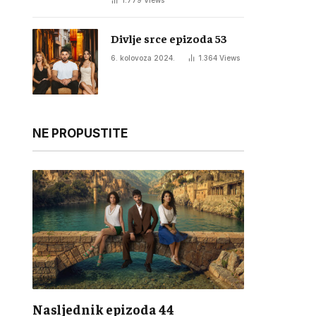
1.779
Views
Divlje srce epizoda 53
6. kolovoza 2024.
1.364
Views
NE PROPUSTITE
Nasljednik epizoda 44