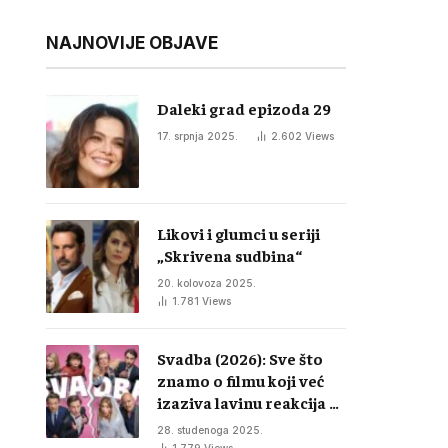
NAJNOVIJE OBJAVE
Daleki grad epizoda 29
17. srpnja 2025.
2.602
Views
Likovi i glumci u seriji
„Skrivena sudbina“
20. kolovoza 2025.
1.781
Views
Svadba (2026): Sve što
znamo o filmu koji već
izaziva lavinu reakcija u
regiji
28. studenoga 2025.